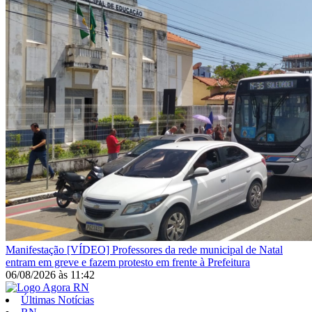
Manifestação
[VÍDEO] Professores da rede municipal de Natal
entram em greve e fazem protesto em frente à Prefeitura
06/08/2026
às
11:42
Últimas Notícias