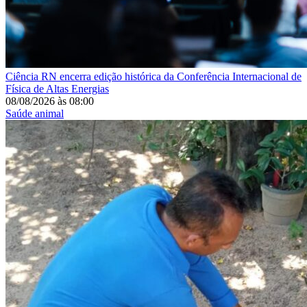
Ciência
RN encerra edição histórica da Conferência Internacional de
Física de Altas Energias
08/08/2026
às
08:00
Saúde animal