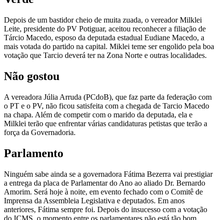
Depois de um bastidor cheio de muita zuada, o vereador Milklei
Leite, presidente do PV Potiguar, aceitou reconhecer a filiação de
Tárcio Macedo, esposo da deputada estadual Eudiane Macedo, a
mais votada do partido na capital. Miklei teme ser engolido pela boa
votação que Tarcio deverá ter na Zona Norte e outras localidades.
Não gostou
A vereadora Júlia Arruda (PCdoB), que faz parte da federação com
o PT e o PV, não ficou satisfeita com a chegada de Tarcio Macedo
na chapa. Além de competir com o marido da deputada, ela e
Milklei terão que enfrentar várias candidaturas petistas que terão a
força da Governadoria.
Parlamento
Ninguém sabe ainda se a governadora Fátima Bezerra vai prestigiar
a entrega da placa de Parlamentar do Ano ao aliado Dr. Bernardo
Amorim. Será hoje à noite, em evento fechado com o Comitê de
Imprensa da Assembleia Legislativa e deputados. Em anos
anteriores, Fátima sempre foi. Depois do insucesso com a votação
do ICMS, o momento entre os parlamentares não está tão bom.