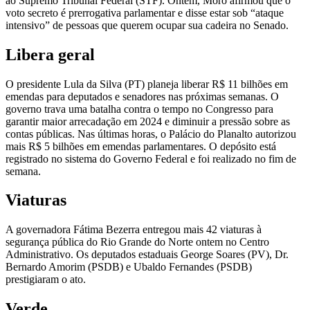
ao Supremo Tribunal Federal (STF). Ontem, Moro afirmou que o
voto secreto é prerrogativa parlamentar e disse estar sob “ataque
intensivo” de pessoas que querem ocupar sua cadeira no Senado.
Libera geral
O presidente Lula da Silva (PT) planeja liberar R$ 11 bilhões em
emendas para deputados e senadores nas próximas semanas. O
governo trava uma batalha contra o tempo no Congresso para
garantir maior arrecadação em 2024 e diminuir a pressão sobre as
contas públicas. Nas últimas horas, o Palácio do Planalto autorizou
mais R$ 5 bilhões em emendas parlamentares. O depósito está
registrado no sistema do Governo Federal e foi realizado no fim de
semana.
Viaturas
A governadora Fátima Bezerra entregou mais 42 viaturas à
segurança pública do Rio Grande do Norte ontem no Centro
Administrativo. Os deputados estaduais George Soares (PV), Dr.
Bernardo Amorim (PSDB) e Ubaldo Fernandes (PSDB)
prestigiaram o ato.
Verde