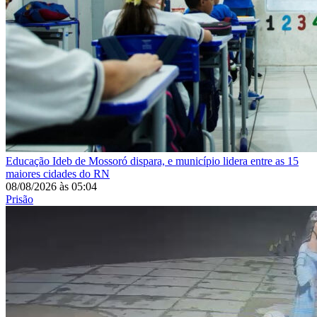
Educação
Ideb de Mossoró dispara, e município lidera entre as 15
maiores cidades do RN
08/08/2026
às
05:04
Prisão