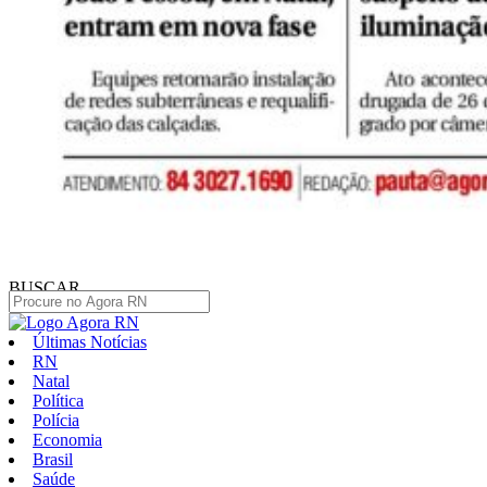
BUSCAR
Últimas Notícias
RN
Natal
Política
Polícia
Economia
Brasil
Saúde