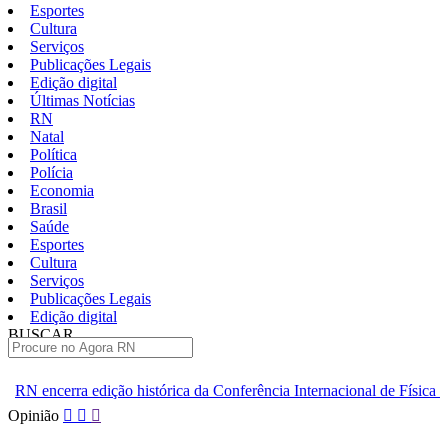
Esportes
Cultura
Serviços
Publicações Legais
Edição digital
Últimas Notícias
RN
Natal
Política
Polícia
Economia
Brasil
Saúde
Esportes
Cultura
Serviços
Publicações Legais
Edição digital
BUSCAR
ÚLTIMAS
istórica da Conferência Internacional de Física de Altas Energias
Pular
Opinião
para
o