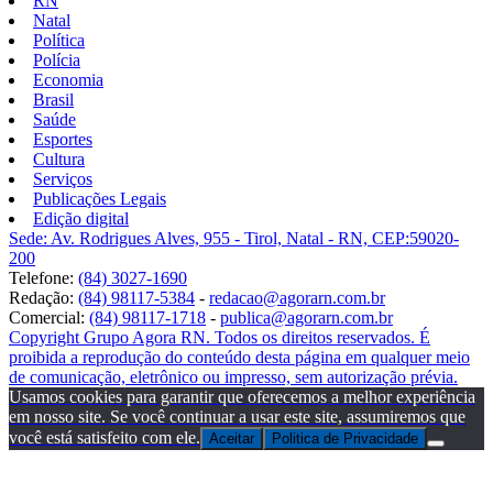
RN
Natal
Política
Polícia
Economia
Brasil
Saúde
Esportes
Cultura
Serviços
Publicações Legais
Edição digital
Sede: Av. Rodrigues Alves, 955 - Tirol, Natal - RN, CEP:59020-
200
Telefone:
(84) 3027-1690
Redação:
(84) 98117-5384
-
redacao@agorarn.com.br
Comercial:
(84) 98117-1718
-
publica@agorarn.com.br
Copyright Grupo Agora RN. Todos os direitos reservados. É
proibida a reprodução do conteúdo desta página em qualquer meio
de comunicação, eletrônico ou impresso, sem autorização prévia.
Usamos cookies para garantir que oferecemos a melhor experiência
em nosso site. Se você continuar a usar este site, assumiremos que
você está satisfeito com ele.
Aceitar
Politica de Privacidade