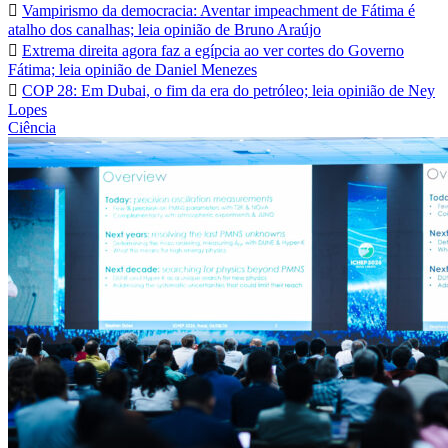
Vampirismo da democracia: Aventar impeachment de Fátima é
atalho dos canalhas; leia opinião de Bruno Araújo
Extrema direita agora faz a egípcia ao ver cortes do Governo
Fátima; leia opinião de Daniel Menezes
COP 28: Em Dubai, o fim da era do petróleo; leia opinião de Ney
Lopes
Ciência