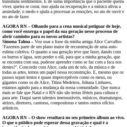
transmuta sentimentos. É de suma importância que o paciente queira
viver, queira se curar, isso ajuda na recuperação e a música alivia a
ansiedade, o medo e ajuda a processar as emoções, no ato de ouvir e
no ato de fazer.
AGORA RN – Olhando para a cena musical potiguar de hoje,
como você enxerga o papel da sua geração nesse processo de
abrir caminho para os novos artistas?
Simona Talma –
Vou usar a frase da minha amiga Alice Carvalho:
‘Fazemos parte de um plano maior de reconstrução de uma auto-
estima coletiva. O quanto a sua geração teve que fazer, dando com
os burros n’água, sem perder o elã, para que a minha geração, que
se encontra com sua, pudesse aprender como se faz com a faca nos
dentes?’. Concordo com Alice, cada um de nós, da música e de
todas as artes, temos um papel nessa reconstrução. E, mesmo que os
passos sejam lentos e quase imperceptíveis como os meus, ou
gigantes como os de Alice, Titina Medeiros, Juliana Linhares,
estamos agindo para a mudança da nossa comunidade. Que nunca
mais se fale que Natal e o RN não são terras férteis para cultura e
para arte. Daqui saem talentos imensuráveis, músicos, dramaturgos,
atrizes, diretores, cantoras, compositoras e tantos outros ofícios
artísticos.
AGORA RN – O show resultará no seu primeiro álbum ao vivo.
O que o público pode esperar dessa gravação e qual é a