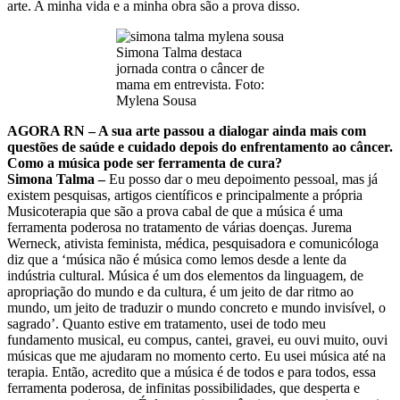
arte. A minha vida e a minha obra são a prova disso.
Simona Talma destaca
jornada contra o câncer de
mama em entrevista. Foto:
Mylena Sousa
AGORA RN – A sua arte passou a dialogar ainda mais com
questões de saúde e cuidado depois do enfrentamento ao câncer.
Como a música pode ser ferramenta de cura?
Simona Talma –
Eu posso dar o meu depoimento pessoal, mas já
existem pesquisas, artigos científicos e principalmente a própria
Musicoterapia que são a prova cabal de que a música é uma
ferramenta poderosa no tratamento de várias doenças. Jurema
Werneck, ativista feminista, médica, pesquisadora e comunicóloga
diz que a ‘música não é música como lemos desde a lente da
indústria cultural. Música é um dos elementos da linguagem, de
apropriação do mundo e da cultura, é um jeito de dar ritmo ao
mundo, um jeito de traduzir o mundo concreto e mundo invisível, o
sagrado’. Quanto estive em tratamento, usei de todo meu
fundamento musical, eu compus, cantei, gravei, eu ouvi muito, ouvi
músicas que me ajudaram no momento certo. Eu usei música até na
terapia. Então, acredito que a música é de todos e para todos, essa
ferramenta poderosa, de infinitas possibilidades, que desperta e