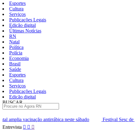
Esportes
Cultura
Serviços
Publicações Legais
Edição digital
Últimas Notícias
RN
Natal
Política
Polícia
Economia
Brasil
Saúde
Esportes
Cultura
Serviços
Publicações Legais
Edição digital
BUSCAR
ÚLTIMAS
ação antirrábica neste sábado
Festival Sesc de Música entra na fa
Pular
Entrevista
para
o