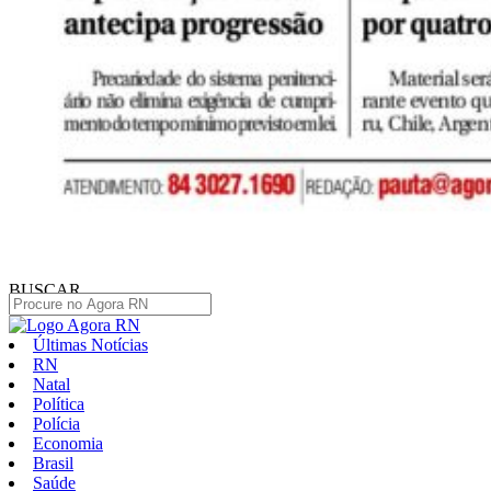
BUSCAR
Últimas Notícias
RN
Natal
Política
Polícia
Economia
Brasil
Saúde