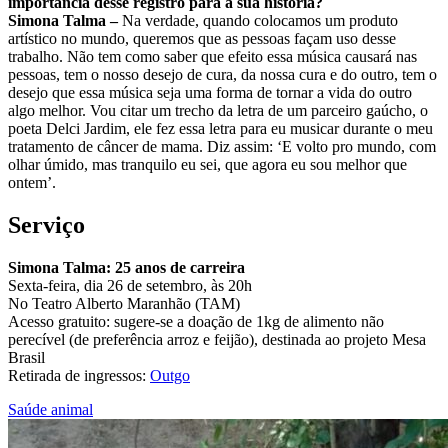
importância desse registro para a sua história?
Simona Talma –
Na verdade, quando colocamos um produto
artístico no mundo, queremos que as pessoas façam uso desse
trabalho. Não tem como saber que efeito essa música causará nas
pessoas, tem o nosso desejo de cura, da nossa cura e do outro, tem o
desejo que essa música seja uma forma de tornar a vida do outro
algo melhor. Vou citar um trecho da letra de um parceiro gaúcho, o
poeta Delci Jardim, ele fez essa letra para eu musicar durante o meu
tratamento de câncer de mama. Diz assim: ‘E volto pro mundo, com
olhar úmido, mas tranquilo eu sei, que agora eu sou melhor que
ontem’.
Serviço
Simona Talma: 25 anos de carreira
Sexta-feira, dia 26 de setembro, às 20h
No Teatro Alberto Maranhão (TAM)
Acesso gratuito: sugere-se a doação de 1kg de alimento não
perecível (de preferência arroz e feijão), destinada ao projeto Mesa
Brasil
Retirada de ingressos:
Outgo
Saúde animal