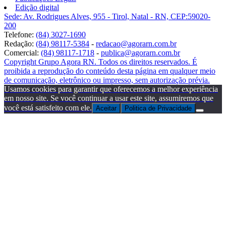
Edição digital
Sede: Av. Rodrigues Alves, 955 - Tirol, Natal - RN, CEP:59020-
200
Telefone:
(84) 3027-1690
Redação:
(84) 98117-5384
-
redacao@agorarn.com.br
Comercial:
(84) 98117-1718
-
publica@agorarn.com.br
Copyright Grupo Agora RN. Todos os direitos reservados. É
proibida a reprodução do conteúdo desta página em qualquer meio
de comunicação, eletrônico ou impresso, sem autorização prévia.
Usamos cookies para garantir que oferecemos a melhor experiência
em nosso site. Se você continuar a usar este site, assumiremos que
você está satisfeito com ele.
Aceitar
Politica de Privacidade