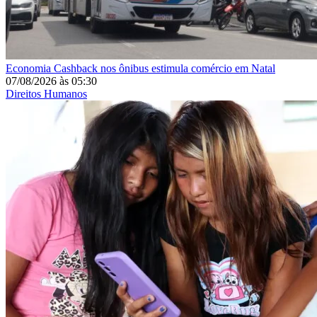
Economia
Cashback nos ônibus estimula comércio em Natal
07/08/2026
às
05:30
Direitos Humanos