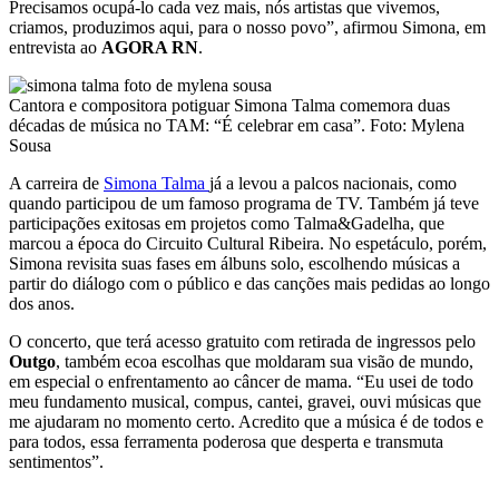
Precisamos ocupá-lo cada vez mais, nós artistas que vivemos,
criamos, produzimos aqui, para o nosso povo”, afirmou Simona, em
entrevista ao
AGORA RN
.
Cantora e compositora potiguar Simona Talma comemora duas
décadas de música no TAM: “É celebrar em casa”. Foto: Mylena
Sousa
A carreira de
Simona Talma
já a levou a palcos nacionais, como
quando participou de um famoso programa de TV. Também já teve
participações exitosas em projetos como Talma&Gadelha, que
marcou a época do Circuito Cultural Ribeira. No espetáculo, porém,
Simona revisita suas fases em álbuns solo, escolhendo músicas a
partir do diálogo com o público e das canções mais pedidas ao longo
dos anos.
O concerto, que terá acesso gratuito com retirada de ingressos pelo
Outgo
, também ecoa escolhas que moldaram sua visão de mundo,
em especial o enfrentamento ao câncer de mama. “Eu usei de todo
meu fundamento musical, compus, cantei, gravei, ouvi músicas que
me ajudaram no momento certo. Acredito que a música é de todos e
para todos, essa ferramenta poderosa que desperta e transmuta
sentimentos”.