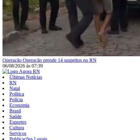
Operação
Operação prende 14 suspeitos no RN
06/08/2026
às
07:39
Últimas Notícias
RN
Natal
Política
Polícia
Economia
Brasil
Saúde
Esportes
Cultura
Serviços
Publicações Legais