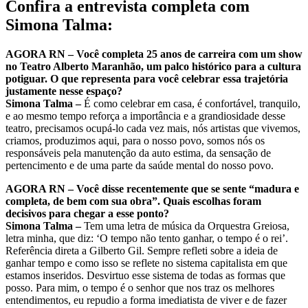
Confira a entrevista completa com
Simona Talma:
AGORA RN – Você completa 25 anos de carreira com um show
no Teatro Alberto Maranhão, um palco histórico para a cultura
potiguar. O que representa para você celebrar essa trajetória
justamente nesse espaço?
Simona Talma –
É como celebrar em casa, é confortável, tranquilo,
e ao mesmo tempo reforça a importância e a grandiosidade desse
teatro, precisamos ocupá-lo cada vez mais, nós artistas que vivemos,
criamos, produzimos aqui, para o nosso povo, somos nós os
responsáveis pela manutenção da auto estima, da sensação de
pertencimento e de uma parte da saúde mental do nosso povo.
AGORA RN – Você disse recentemente que se sente “madura e
completa, de bem com sua obra”. Quais escolhas foram
decisivos para chegar a esse ponto?
Simona Talma –
Tem uma letra de música da Orquestra Greiosa,
letra minha, que diz: ‘O tempo não tento ganhar, o tempo é o rei’.
Referência direta a Gilberto Gil. Sempre refleti sobre a ideia de
ganhar tempo e como isso se reflete no sistema capitalista em que
estamos inseridos. Desvirtuo esse sistema de todas as formas que
posso. Para mim, o tempo é o senhor que nos traz os melhores
entendimentos, eu repudio a forma imediatista de viver e de fazer