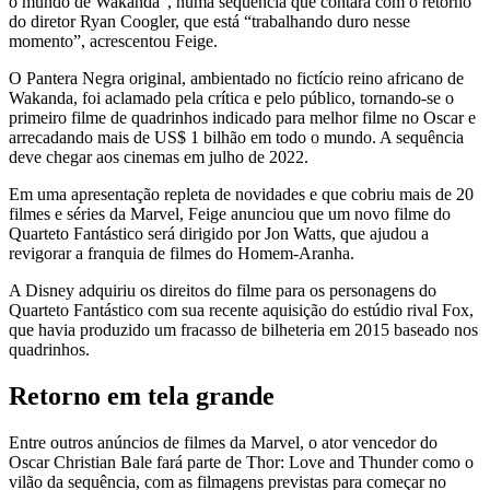
o mundo de Wakanda”, numa sequência que contará com o retorno
do diretor Ryan Coogler, que está “trabalhando duro nesse
momento”, acrescentou Feige.
O Pantera Negra original, ambientado no fictício reino africano de
Wakanda, foi aclamado pela crítica e pelo público, tornando-se o
primeiro filme de quadrinhos indicado para melhor filme no Oscar e
arrecadando mais de US$ 1 bilhão em todo o mundo. A sequência
deve chegar aos cinemas em julho de 2022.
Em uma apresentação repleta de novidades e que cobriu mais de 20
filmes e séries da Marvel, Feige anunciou que um novo filme do
Quarteto Fantástico será dirigido por Jon Watts, que ajudou a
revigorar a franquia de filmes do Homem-Aranha.
A Disney adquiriu os direitos do filme para os personagens do
Quarteto Fantástico com sua recente aquisição do estúdio rival Fox,
que havia produzido um fracasso de bilheteria em 2015 baseado nos
quadrinhos.
Retorno em tela grande
Entre outros anúncios de filmes da Marvel, o ator vencedor do
Oscar Christian Bale fará parte de Thor: Love and Thunder como o
vilão da sequência, com as filmagens previstas para começar no