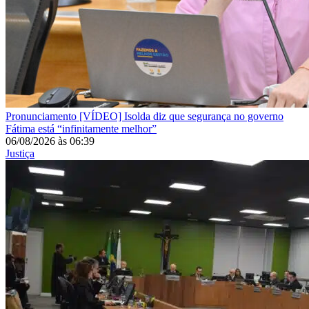
Pronunciamento
[VÍDEO] Isolda diz que segurança no governo
Fátima está “infinitamente melhor”
06/08/2026
às
06:39
Justiça