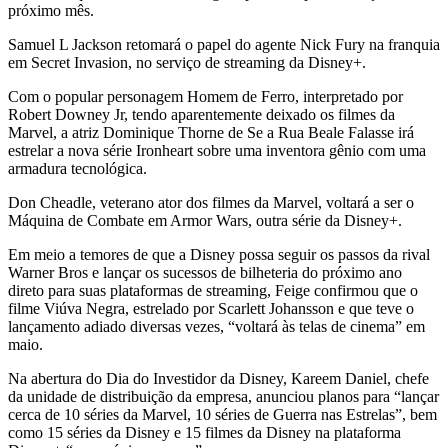
próximo mês.
Samuel L Jackson retomará o papel do agente Nick Fury na franquia
em Secret Invasion, no serviço de streaming da Disney+.
Com o popular personagem Homem de Ferro, interpretado por
Robert Downey Jr, tendo aparentemente deixado os filmes da
Marvel, a atriz Dominique Thorne de Se a Rua Beale Falasse irá
estrelar a nova série Ironheart sobre uma inventora gênio com uma
armadura tecnológica.
Don Cheadle, veterano ator dos filmes da Marvel, voltará a ser o
Máquina de Combate em Armor Wars, outra série da Disney+.
Em meio a temores de que a Disney possa seguir os passos da rival
Warner Bros e lançar os sucessos de bilheteria do próximo ano
direto para suas plataformas de streaming, Feige confirmou que o
filme Viúva Negra, estrelado por Scarlett Johansson e que teve o
lançamento adiado diversas vezes, “voltará às telas de cinema” em
maio.
Na abertura do Dia do Investidor da Disney, Kareem Daniel, chefe
da unidade de distribuição da empresa, anunciou planos para “lançar
cerca de 10 séries da Marvel, 10 séries de Guerra nas Estrelas”, bem
como 15 séries da Disney e 15 filmes da Disney na plataforma