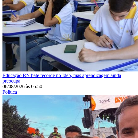
Educação
RN bate recorde no Ideb, mas aprendizagem ainda
preocupa
06/08/2026
às
05:50
Política