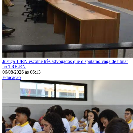
Justiça
TJRN escolhe três advogados que disputarão vaga de titular
no TRE-RN
06/08/2026
às
06:13
Educação