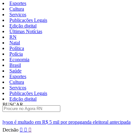
Esportes
Cultura
Serviços
Publicações Legais
Edição digital
Últimas Notícias
RN
Natal
Política
Polícia
Economia
Brasil
Saúde
Esportes
Cultura
Serviços
Publicações Legais
Edição digital
BUSCAR
ÚLTIMAS
$ 5 mil por propaganda eleitoral antecipada
Policiais descobre
Pular
Decisão
para
o