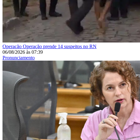
Operação
Operação prende 14 suspeitos no RN
06/08/2026
às
07:39
Pronunciamento