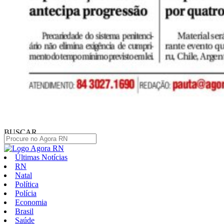
BUSCAR
Últimas Notícias
RN
Natal
Política
Polícia
Economia
Brasil
Saúde