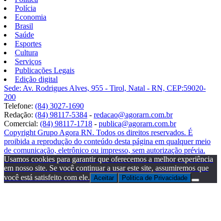
Polícia
Economia
Brasil
Saúde
Esportes
Cultura
Serviços
Publicações Legais
Edição digital
Sede: Av. Rodrigues Alves, 955 - Tirol, Natal - RN, CEP:59020-
200
Telefone:
(84) 3027-1690
Redação:
(84) 98117-5384
-
redacao@agorarn.com.br
Comercial:
(84) 98117-1718
-
publica@agorarn.com.br
Copyright Grupo Agora RN. Todos os direitos reservados. É
proibida a reprodução do conteúdo desta página em qualquer meio
de comunicação, eletrônico ou impresso, sem autorização prévia.
Usamos cookies para garantir que oferecemos a melhor experiência
em nosso site. Se você continuar a usar este site, assumiremos que
você está satisfeito com ele.
Aceitar
Politica de Privacidade