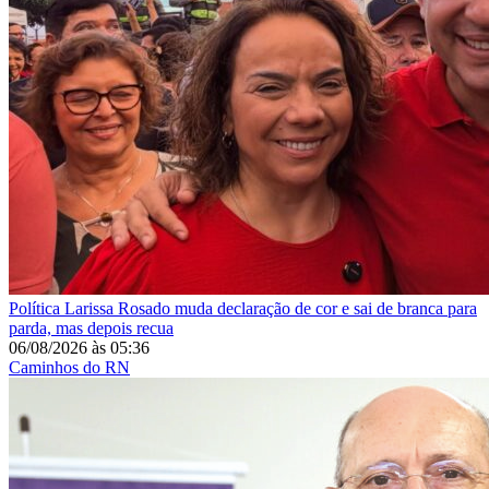
Política
Larissa Rosado muda declaração de cor e sai de branca para
parda, mas depois recua
06/08/2026
às
05:36
Caminhos do RN