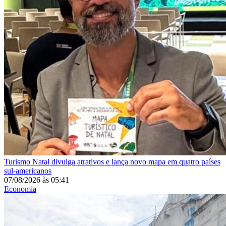
Turismo
Natal divulga atrativos e lança novo mapa em quatro países
sul-americanos
07/08/2026
às
05:41
Economia