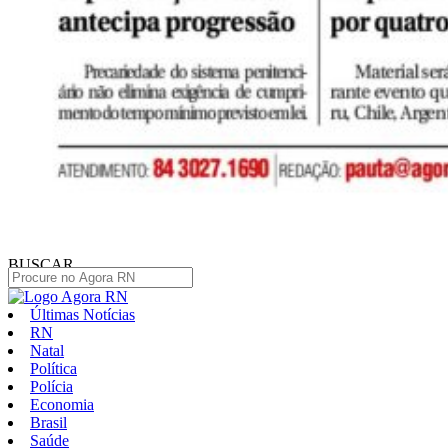
BUSCAR
Últimas Notícias
RN
Natal
Política
Polícia
Economia
Brasil
Saúde