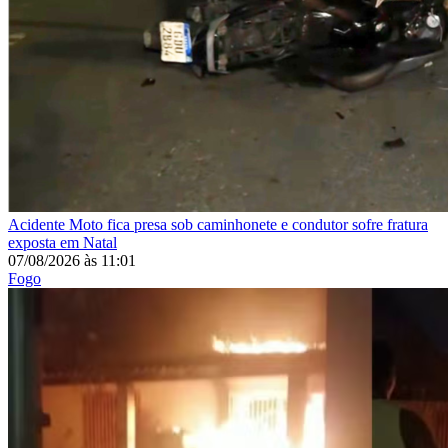
Acidente
Moto fica presa sob caminhonete e condutor sofre fratura
exposta em Natal
07/08/2026
às
11:01
Fogo