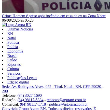
Crime
Homem é preso após incêndio em casa da ex na Zona Norte
06/08/2026
às
05:23
Últimas Notícias
RN
Natal
Política
Polícia
Economia
Brasil
Saúde
Esportes
Cultura
Serviços
Publicações Legais
Edição digital
Sede: Av. Rodrigues Alves, 955 - Tirol, Natal - RN, CEP:59020-
200
Telefone:
(84) 3027-1690
Redação:
(84) 98117-5384
-
redacao@agorarn.com.br
Comercial:
(84) 98117-1718
-
publica@agorarn.com.br
Copyright Grupo Agora RN. Todos os direitos reservados. É