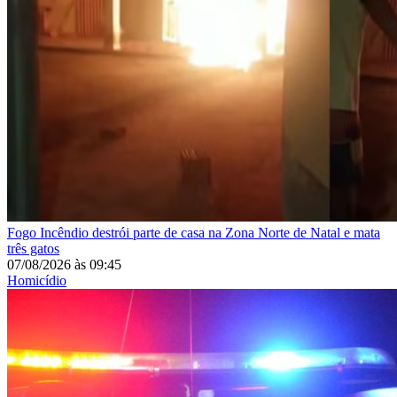
Fogo
Incêndio destrói parte de casa na Zona Norte de Natal e mata
três gatos
07/08/2026
às
09:45
Homicídio