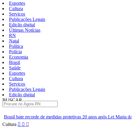
Esportes
Cultura
Serviços
Publicações Legais
Edição digital
Últimas Notícias
RN
Natal
Política
Polícia
Economia
Brasil
Saúde
Esportes
Cultura
Serviços
Publicações Legais
Edição digital
BUSCAR
ÚLTIMAS
 medidas protetivas 20 anos após Lei Maria da Penha
ABC aguarda
Pular
Cultura
para
o