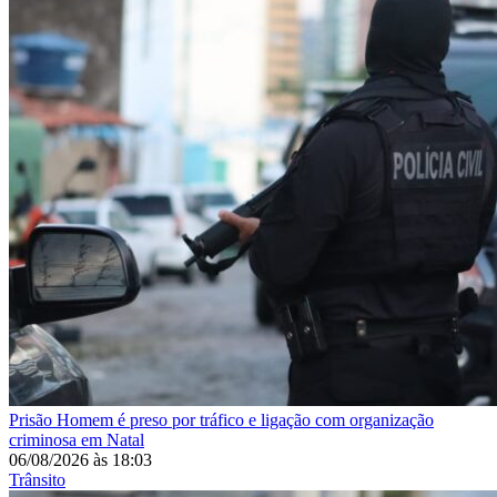
Prisão
Homem é preso por tráfico e ligação com organização
criminosa em Natal
06/08/2026
às
18:03
Trânsito