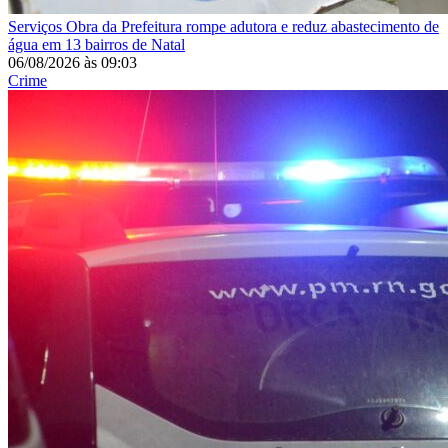
Serviços
Obra da Prefeitura rompe adutora e reduz abastecimento de
água em 13 bairros de Natal
06/08/2026
às
09:03
Crime