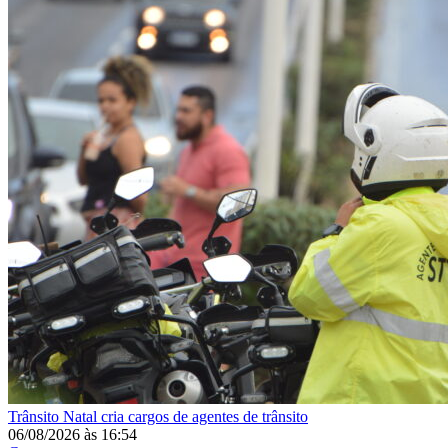
Trânsito
Natal cria cargos de agentes de trânsito
06/08/2026
às
16:54