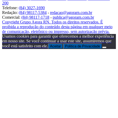
200
Telefone:
(84) 3027-1690
Redação:
(84) 98117-5384
-
redacao@agorarn.com.br
Comercial:
(84) 98117-1718
-
publica@agorarn.com.br
Copyright Grupo Agora RN. Todos os direitos reservados. É
proibida a reprodução do conteúdo desta página em qualquer meio
de comunicação, eletrônico ou impresso, sem autorização prévia.
Usamos cookies para garantir que oferecemos a melhor experiência
em nosso site. Se você continuar a usar este site, assumiremos que
você está satisfeito com ele.
Aceitar
Politica de Privacidade