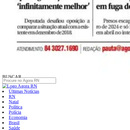
BUSCAR
Últimas Notícias
RN
Natal
Política
Polícia
Economia
Brasil
Saúde