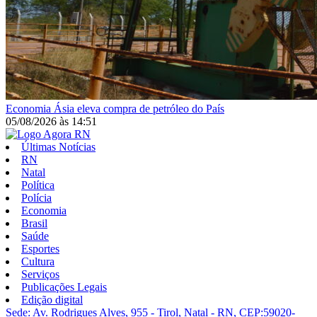
Economia
Ásia eleva compra de petróleo do País
05/08/2026
às
14:51
Últimas Notícias
RN
Natal
Política
Polícia
Economia
Brasil
Saúde
Esportes
Cultura
Serviços
Publicações Legais
Edição digital
Sede: Av. Rodrigues Alves, 955 - Tirol, Natal - RN, CEP:59020-