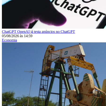
ChatGPT
OpenAI já testa anúncios no ChatGPT
05/08/2026
às
14:59
Economia