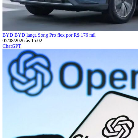
BYD
BYD lança Song Pro flex por R$ 176 mil
05/08/2026
às
15:02
ChatGPT