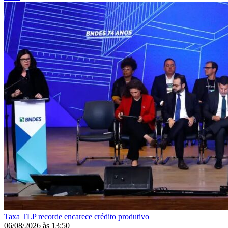
Taxa
TLP recorde encarece crédito produtivo
06/08/2026
às
13:50