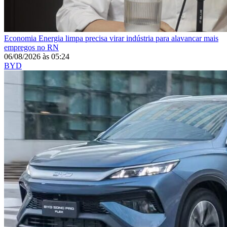
Economia
Energia limpa precisa virar indústria para alavancar mais
empregos no RN
06/08/2026
às
05:24
BYD