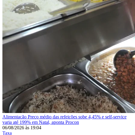
Alimentação
Preço médio das refeições sobe 4,45% e self-service
varia até 199% em Natal, aponta Procon
06/08/2026
às
19:04
Taxa