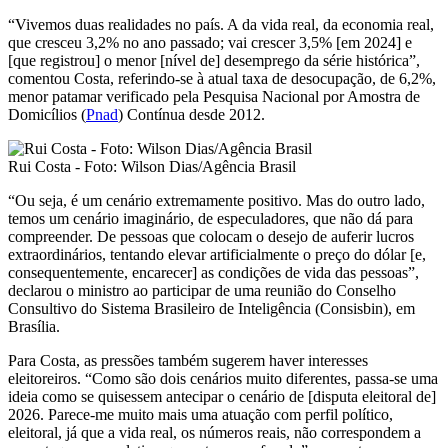
“Vivemos duas realidades no país. A da vida real, da economia real,
que cresceu 3,2% no ano passado; vai crescer 3,5% [em 2024] e
[que registrou] o menor [nível de] desemprego da série histórica”,
comentou Costa, referindo-se à atual taxa de desocupação, de 6,2%,
menor patamar verificado pela Pesquisa Nacional por Amostra de
Domicílios (
Pnad
) Contínua desde 2012.
Rui Costa - Foto: Wilson Dias/Agência Brasil
“Ou seja, é um cenário extremamente positivo. Mas do outro lado,
temos um cenário imaginário, de especuladores, que não dá para
compreender. De pessoas que colocam o desejo de auferir lucros
extraordinários, tentando elevar artificialmente o preço do dólar [e,
consequentemente, encarecer] as condições de vida das pessoas”,
declarou o ministro ao participar de uma reunião do Conselho
Consultivo do Sistema Brasileiro de Inteligência (Consisbin), em
Brasília.
Para Costa, as pressões também sugerem haver interesses
eleitoreiros. “Como são dois cenários muito diferentes, passa-se uma
ideia como se quisessem antecipar o cenário de [disputa eleitoral de]
2026. Parece-me muito mais uma atuação com perfil político,
eleitoral, já que a vida real, os números reais, não correspondem a