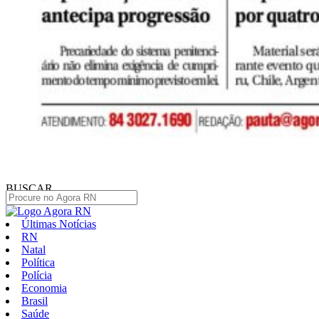
BUSCAR
Últimas Notícias
RN
Natal
Política
Polícia
Economia
Brasil
Saúde