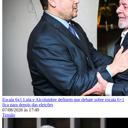
Escala 6x1
Lula e Alcolumbre definem que debate sobre escala 6×1
fica para depois das eleições
07/08/2026
às
17:49
Tensão