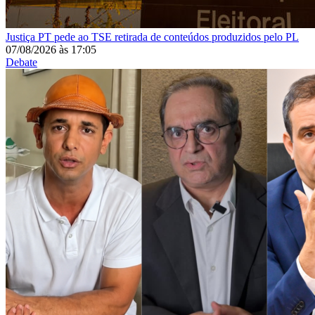
Justiça
PT pede ao TSE retirada de conteúdos produzidos pelo PL
07/08/2026
às
17:05
Debate