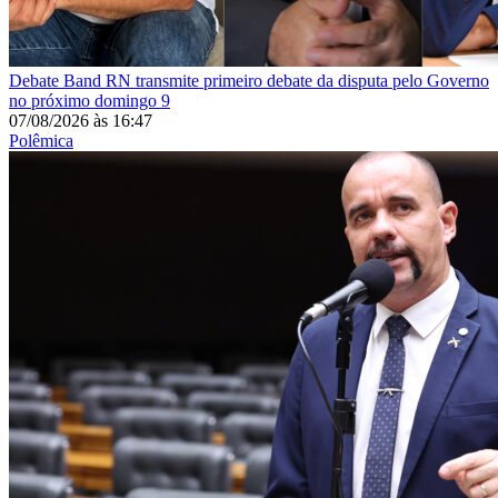
Debate
Band RN transmite primeiro debate da disputa pelo Governo
no próximo domingo 9
07/08/2026
às
16:47
Polêmica