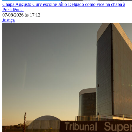
Chapa
Augusto Cury escolhe Júlio Delgado como vice na chapa à
Presidência
07/08/2026
às
17:12
Justiça