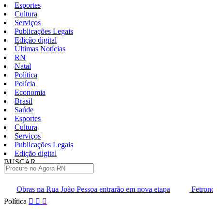
Esportes
Cultura
Serviços
Publicações Legais
Edição digital
Últimas Notícias
RN
Natal
Política
Polícia
Economia
Brasil
Saúde
Esportes
Cultura
Serviços
Publicações Legais
Edição digital
BUSCAR
ÚLTIMAS
João Pessoa entrarão em nova etapa
Fetronor leva agenda do tr
Pular
Política
para
o