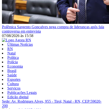
Polêmica
Sargento Gonçalves nega compra de lideranças após fala
controversa em entrevista
07/08/2026
às
15:58
Últimas Notícias
RN
Natal
Política
Polícia
Economia
Brasil
Saúde
Esportes
Cultura
Serviços
Publicações Legais
Edição digital
Sede: Av. Rodrigues Alves, 955 - Tirol, Natal - RN, CEP:59020-
200