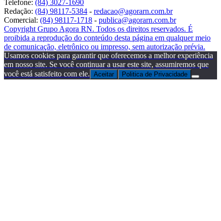
Telefone:
(84) 3027-1690
Redação:
(84) 98117-5384
-
redacao@agorarn.com.br
Comercial:
(84) 98117-1718
-
publica@agorarn.com.br
Copyright Grupo Agora RN. Todos os direitos reservados. É
proibida a reprodução do conteúdo desta página em qualquer meio
de comunicação, eletrônico ou impresso, sem autorização prévia.
Usamos cookies para garantir que oferecemos a melhor experiência
em nosso site. Se você continuar a usar este site, assumiremos que
você está satisfeito com ele.
Aceitar
Politica de Privacidade