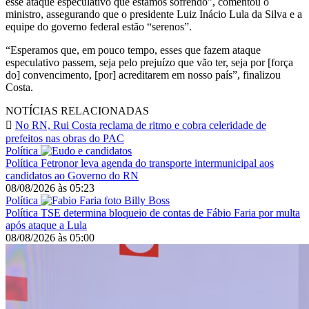
esse ataque especulativo que estamos sofrendo”, comentou o
ministro, assegurando que o presidente Luiz Inácio Lula da Silva e a
equipe do governo federal estão “serenos”.
“Esperamos que, em pouco tempo, esses que fazem ataque
especulativo passem, seja pelo prejuízo que vão ter, seja por [força
do] convencimento, [por] acreditarem em nosso país”, finalizou
Costa.
NOTÍCIAS RELACIONADAS
No RN, Rui Costa reclama de ritmo e cobra celeridade de
prefeitos nas obras do PAC
Política
Política
Fetronor leva agenda do transporte intermunicipal aos
candidatos ao Governo do RN
08/08/2026
às
05:23
Política
Política
TSE determina bloqueio de contas de Fábio Faria por multa
após ataque a Lula
08/08/2026
às
05:00