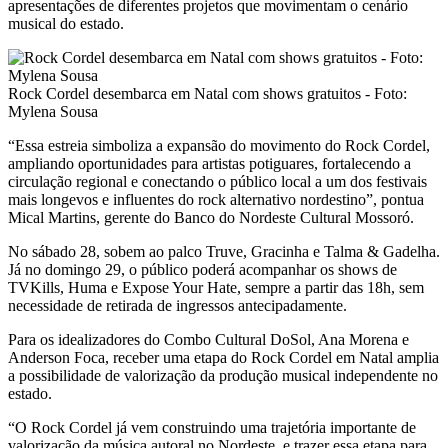
apresentações de diferentes projetos que movimentam o cenário
musical do estado.
Rock Cordel desembarca em Natal com shows gratuitos - Foto:
Mylena Sousa
“Essa estreia simboliza a expansão do movimento do Rock Cordel,
ampliando oportunidades para artistas potiguares, fortalecendo a
circulação regional e conectando o público local a um dos festivais
mais longevos e influentes do rock alternativo nordestino”, pontua
Mical Martins, gerente do Banco do Nordeste Cultural Mossoró.
No sábado 28, sobem ao palco Truve, Gracinha e Talma & Gadelha.
Já no domingo 29, o público poderá acompanhar os shows de
TVKills, Huma e Expose Your Hate, sempre a partir das 18h, sem
necessidade de retirada de ingressos antecipadamente.
Para os idealizadores do Combo Cultural DoSol, Ana Morena e
Anderson Foca, receber uma etapa do Rock Cordel em Natal amplia
a possibilidade de valorização da produção musical independente no
estado.
“O Rock Cordel já vem construindo uma trajetória importante de
valorização da música autoral no Nordeste, e trazer essa etapa para