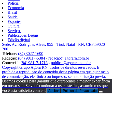
Polícia
Economia
Brasil
Saúde
Esportes
Cultura
Serviços
Publicações Legais
Edição digital
Sede: Av. Rodrigues Alves, 955 - Tirol, Natal - RN, CEP:59020-
200
Telefone:
(84) 3027-1690
Redação:
(84) 98117-5384
-
redacao@agorarn.com.br
Comercial:
(84) 98117-1718
-
publica@agorarn.com.br
Copyright Grupo Agora RN. Todos os direitos reservados. É
proibida a reprodução do conteúdo desta página em qualquer meio
de comunicação, eletrônico ou impresso, sem autorização prévia.
Usamos cookies para garantir que oferecemos a melhor experiência
em nosso site. Se você continuar a usar este site, assumiremos que
você está satisfeito com ele.
Aceitar
Politica de Privacidade