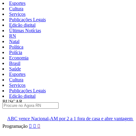
Esportes
Cultura
Serviços
Publicações Legais
Edição digital
Últimas Notícias
RN
Natal
Política
Polícia
Economia
Brasil
Saúde
Esportes
Cultura
Serviços
Publicações Legais
Edição digital
BUSCAR
ÚLTIMAS
l-AM por 2 a 1 fora de casa e abre vantagem nas quartas
Cine 
Pular
Programação
para
o