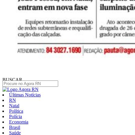
BUSCAR
Últimas Notícias
RN
Natal
Política
Polícia
Economia
Brasil
Saúde