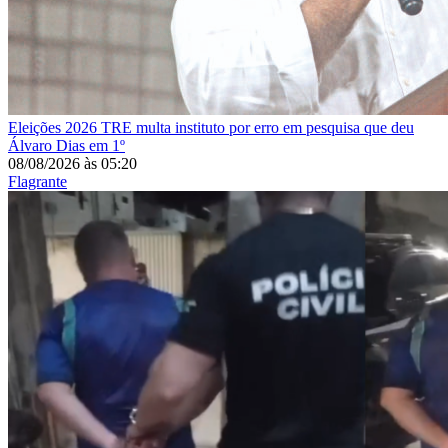
Eleições 2026
TRE multa instituto por erro em pesquisa que deu
Álvaro Dias em 1º
08/08/2026
às
05:20
Flagrante