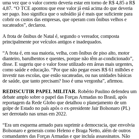
uma vez que o valor correto deveria estar em torno de R$ 4,85 a R$
4,87. “O TCE apontou que esse valor já está acima do que deveria
ser pago. Isso significa que o subsídio já é mais que suficiente para
cobrir os custos das empresas, que operam com ônibus velhos e
sucateados”, declarou.
A frota de ônibus de Natal é, segundo o vereador, composta
principalmente por veículos antigos e inadequados.
“A frota é, em sua maioria, velha, com ônibus de piso alto, motor
dianteiro, barulhentos e quentes, porque não têm ar-condicionado”,
disse. E sugeriu que o valor fosse utilizado em áreas mais urgentes,
como saúde e educação. “Por que não pegar esses R$ 61 milhões e
investir nas escolas, que estão sucateadas, ou nas unidades básicas
de saúde, que tanto precisam? Isso é uma vergonha”, afirmou.
REDISCUTIR PAPEL MILITAR
. Robério Paulino defendeu um
debate amplo sobre o papel das Forças Armadas no Brasil, após
reportagem da Rede Globo que detalhou o planejamento de um
golpe de Estado no país após o ex-presidente Jair Bolsonaro (PL)
ser derrotado nas urnas em 2022.
“Era um esquema armado para suprimir a democracia, que envolvia
Bolsonaro e generais como Heleno e Braga Netto, além de outros
comandantes das Forças Armadas e que incluía assassinatos. Não