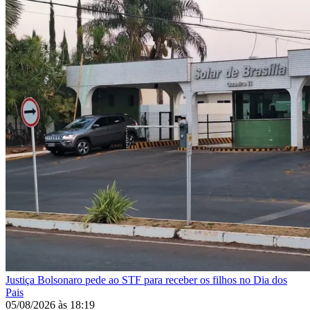
Justiça
Bolsonaro pede ao STF para receber os filhos no Dia dos
Pais
05/08/2026
às
18:19