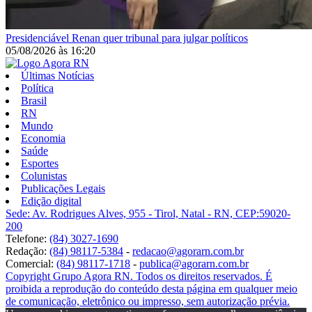
Presidenciável
Renan quer tribunal para julgar políticos
05/08/2026
às
16:20
Últimas Notícias
Política
Brasil
RN
Mundo
Economia
Saúde
Esportes
Colunistas
Publicações Legais
Edição digital
Sede: Av. Rodrigues Alves, 955 - Tirol, Natal - RN, CEP:59020-
200
Telefone:
(84) 3027-1690
Redação:
(84) 98117-5384
-
redacao@agorarn.com.br
Comercial:
(84) 98117-1718
-
publica@agorarn.com.br
Copyright Grupo Agora RN. Todos os direitos reservados. É
proibida a reprodução do conteúdo desta página em qualquer meio
de comunicação, eletrônico ou impresso, sem autorização prévia.