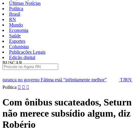
Últimas Notícias
Política
Brasil
RN
Mundo
Economia
Saúde
Esportes
Colunistas
Publicações Legais
Edição digital
BUSCAR
ÚLTIMAS
tima está “infinitamente melhor”
TJRN escolhe três advogados q
Pular
Política
para
o
Com ônibus sucateados, Seturn
conteúdo
não merece subsídio algum, diz
Robério