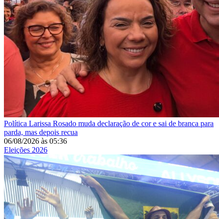
Política
Larissa Rosado muda declaração de cor e sai de branca para
parda, mas depois recua
06/08/2026
às
05:36
Eleições 2026