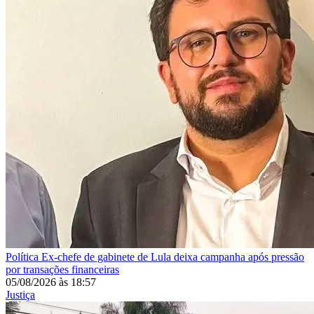
Política
Ex-chefe de gabinete de Lula deixa campanha após pressão
por transações financeiras
05/08/2026
às
18:57
Justiça