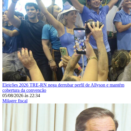
Eleições 2026
TRE-RN nega derrubar perfil de Allyson e mantém
cobertura da convenção
05/08/2026
às
22:34
Milagre fiscal