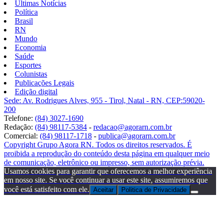
Últimas Notícias
Política
Brasil
RN
Mundo
Economia
Saúde
Esportes
Colunistas
Publicações Legais
Edição digital
Sede: Av. Rodrigues Alves, 955 - Tirol, Natal - RN, CEP:59020-
200
Telefone:
(84) 3027-1690
Redação:
(84) 98117-5384
-
redacao@agorarn.com.br
Comercial:
(84) 98117-1718
-
publica@agorarn.com.br
Copyright Grupo Agora RN. Todos os direitos reservados. É
proibida a reprodução do conteúdo desta página em qualquer meio
de comunicação, eletrônico ou impresso, sem autorização prévia.
Usamos cookies para garantir que oferecemos a melhor experiência
em nosso site. Se você continuar a usar este site, assumiremos que
você está satisfeito com ele.
Aceitar
Politica de Privacidade