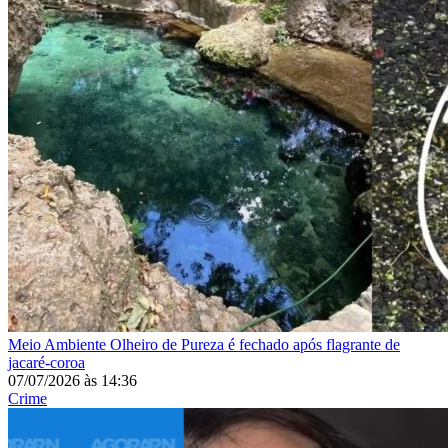
Meio Ambiente
Olheiro de Pureza é fechado após flagrante de
jacaré-coroa
07/07/2026
às
14:36
Crime