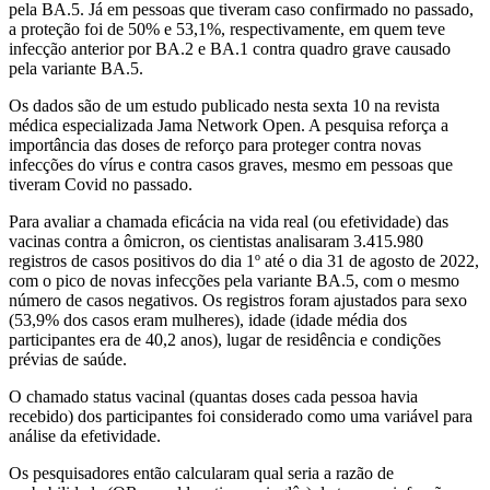
pela BA.5. Já em pessoas que tiveram caso confirmado no passado,
a proteção foi de 50% e 53,1%, respectivamente, em quem teve
infecção anterior por BA.2 e BA.1 contra quadro grave causado
pela variante BA.5.
Os dados são de um estudo publicado nesta sexta 10 na revista
médica especializada Jama Network Open. A pesquisa reforça a
importância das doses de reforço para proteger contra novas
infecções do vírus e contra casos graves, mesmo em pessoas que
tiveram Covid no passado.
Para avaliar a chamada eficácia na vida real (ou efetividade) das
vacinas contra a ômicron, os cientistas analisaram 3.415.980
registros de casos positivos do dia 1º até o dia 31 de agosto de 2022,
com o pico de novas infecções pela variante BA.5, com o mesmo
número de casos negativos. Os registros foram ajustados para sexo
(53,9% dos casos eram mulheres), idade (idade média dos
participantes era de 40,2 anos), lugar de residência e condições
prévias de saúde.
O chamado status vacinal (quantas doses cada pessoa havia
recebido) dos participantes foi considerado como uma variável para
análise da efetividade.
Os pesquisadores então calcularam qual seria a razão de