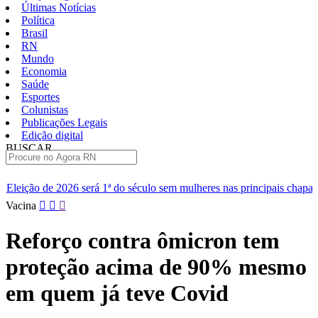
Últimas Notícias
Política
Brasil
RN
Mundo
Economia
Saúde
Esportes
Colunistas
Publicações Legais
Edição digital
BUSCAR
ÚLTIMAS
 1ª do século sem mulheres nas principais chapas
Renan diz que 
Pular
Vacina
para
o
Reforço contra ômicron tem
conteúdo
proteção acima de 90% mesmo
em quem já teve Covid