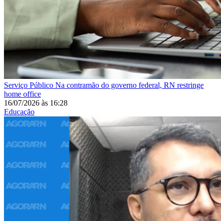
Serviço Público
Na contramão do governo federal, RN restringe
home office
16/07/2026
às
16:28
Educação