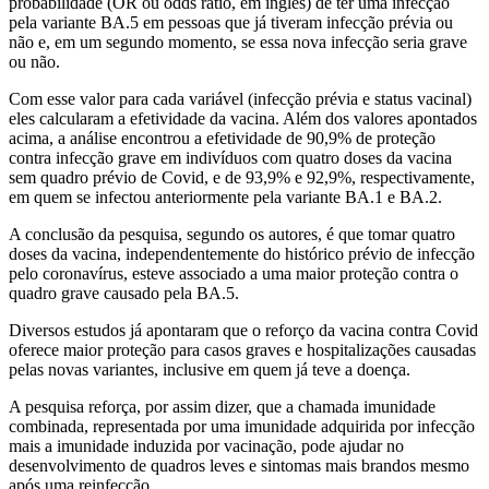
probabilidade (OR ou odds ratio, em inglês) de ter uma infecção
pela variante BA.5 em pessoas que já tiveram infecção prévia ou
não e, em um segundo momento, se essa nova infecção seria grave
ou não.
Com esse valor para cada variável (infecção prévia e status vacinal)
eles calcularam a efetividade da vacina. Além dos valores apontados
acima, a análise encontrou a efetividade de 90,9% de proteção
contra infecção grave em indivíduos com quatro doses da vacina
sem quadro prévio de Covid, e de 93,9% e 92,9%, respectivamente,
em quem se infectou anteriormente pela variante BA.1 e BA.2.
A conclusão da pesquisa, segundo os autores, é que tomar quatro
doses da vacina, independentemente do histórico prévio de infecção
pelo coronavírus, esteve associado a uma maior proteção contra o
quadro grave causado pela BA.5.
Diversos estudos já apontaram que o reforço da vacina contra Covid
oferece maior proteção para casos graves e hospitalizações causadas
pelas novas variantes, inclusive em quem já teve a doença.
A pesquisa reforça, por assim dizer, que a chamada imunidade
combinada, representada por uma imunidade adquirida por infecção
mais a imunidade induzida por vacinação, pode ajudar no
desenvolvimento de quadros leves e sintomas mais brandos mesmo
após uma reinfecção.