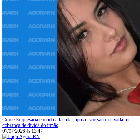
Crime
Empresária é morta a facadas após discussão motivada por
cobrança de dívida do irmão
07/07/2026
às
13:47