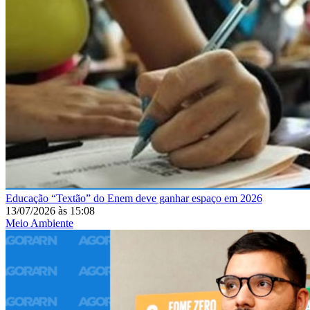
Educação
“Textão” do Enem deve ganhar espaço em 2026
13/07/2026
às
15:08
Meio Ambiente