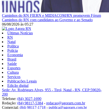
Caminhos do RN
FIERN e MIDIACOM/RN promovem Fórum
Caminhos do RN com candidatos ao Governo e ao Senado
06/08/2026
às
05:27
Últimas Notícias
RN
Natal
Política
Polícia
Economia
Brasil
Saúde
Esportes
Cultura
Serviços
Publicações Legais
Edição digital
Sede: Av. Rodrigues Alves, 955 - Tirol, Natal - RN, CEP:59020-
200
Telefone:
(84) 3027-1690
Redação:
(84) 98117-5384
-
redacao@agorarn.com.br
Comercial:
(84) 98117-1718
-
publica@agorarn.com.br