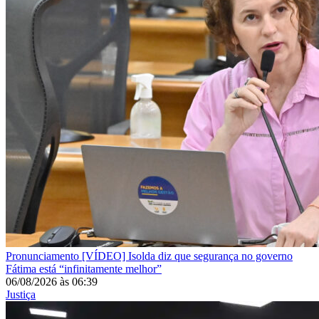
Pronunciamento
[VÍDEO] Isolda diz que segurança no governo
Fátima está “infinitamente melhor”
06/08/2026
às
06:39
Justiça