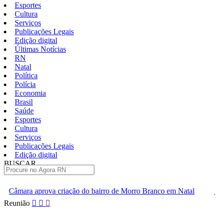
Esportes
Cultura
Serviços
Publicações Legais
Edição digital
Últimas Notícias
RN
Natal
Política
Polícia
Economia
Brasil
Saúde
Esportes
Cultura
Serviços
Publicações Legais
Edição digital
BUSCAR
ÚLTIMAS
ão do bairro de Morro Branco em Natal
Festa no Bardallos cele
Pular
Reunião
para
o