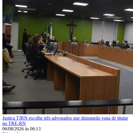
Justiça
TJRN escolhe três advogados que disputarão vaga de titular
no TRE-RN
06/08/2026
às
06:13