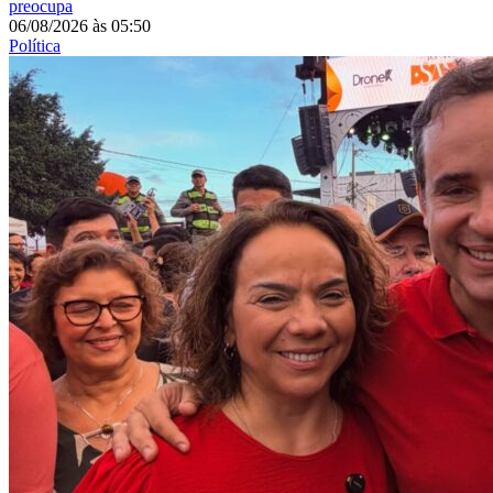
preocupa
06/08/2026
às
05:50
Política