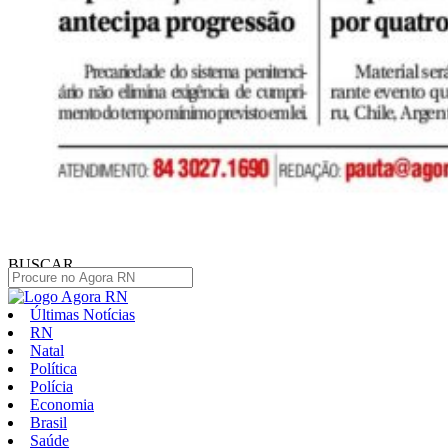
BUSCAR
Últimas Notícias
RN
Natal
Política
Polícia
Economia
Brasil
Saúde