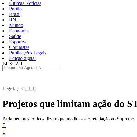
Últimas Notícias
Política
Brasil
RN
Mundo
Economia
Saúde
Esportes
Colunistas
Publicações Legais
Edição digital
BUSCAR
ÚLTIMAS
Pular
Legislação
para
o
Projetos que limitam ação do 
conteúdo
Parlamentares críticos dizem que medidas são retaliação ao Supremo