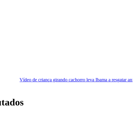
 de criança girando cachorro leva Ibama a resgatar animal
[VÍDEO
utados