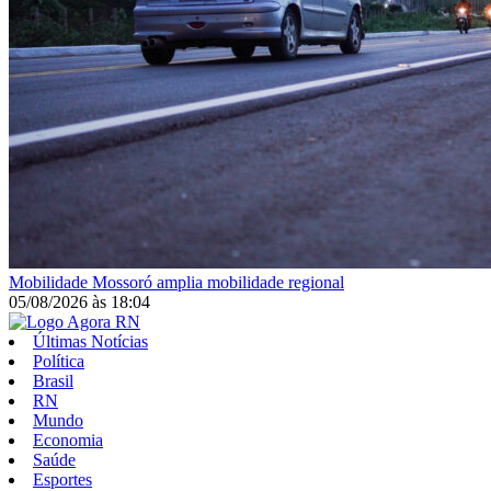
Mobilidade
Mossoró amplia mobilidade regional
05/08/2026
às
18:04
Últimas Notícias
Política
Brasil
RN
Mundo
Economia
Saúde
Esportes