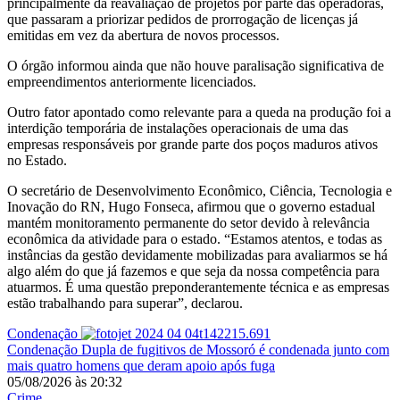
principalmente da reavaliação de projetos por parte das operadoras,
que passaram a priorizar pedidos de prorrogação de licenças já
emitidas em vez da abertura de novos processos.
O órgão informou ainda que não houve paralisação significativa de
empreendimentos anteriormente licenciados.
Outro fator apontado como relevante para a queda na produção foi a
interdição temporária de instalações operacionais de uma das
empresas responsáveis por grande parte dos poços maduros ativos
no Estado.
O secretário de Desenvolvimento Econômico, Ciência, Tecnologia e
Inovação do RN, Hugo Fonseca, afirmou que o governo estadual
mantém monitoramento permanente do setor devido à relevância
econômica da atividade para o estado. “Estamos atentos, e todas as
instâncias da gestão devidamente mobilizadas para avaliarmos se há
algo além do que já fazemos e que seja da nossa competência para
atuarmos. É uma questão preponderantemente técnica e as empresas
estão trabalhando para superar”, declarou.
Condenação
Condenação
Dupla de fugitivos de Mossoró é condenada junto com
mais quatro homens que deram apoio após fuga
05/08/2026
às
20:32
Crime