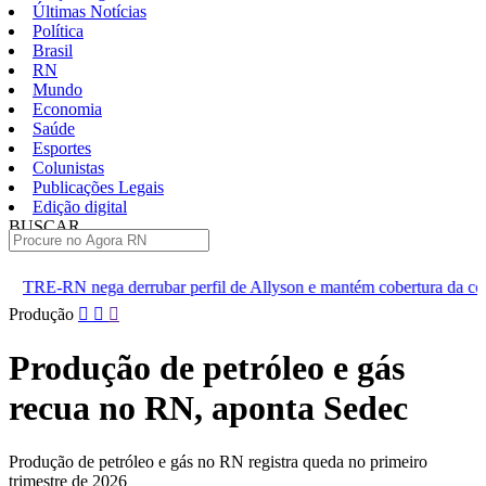
Últimas Notícias
Política
Brasil
RN
Mundo
Economia
Saúde
Esportes
Colunistas
Publicações Legais
Edição digital
BUSCAR
ÚLTIMAS
ar perfil de Allyson e mantém cobertura da convenção
Dupla d
Pular
Produção
para
o
Produção de petróleo e gás
conteúdo
recua no RN, aponta Sedec
Produção de petróleo e gás no RN registra queda no primeiro
trimestre de 2026