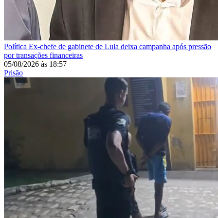
Política
Ex-chefe de gabinete de Lula deixa campanha após pressão
por transações financeiras
05/08/2026
às
18:57
Prisão