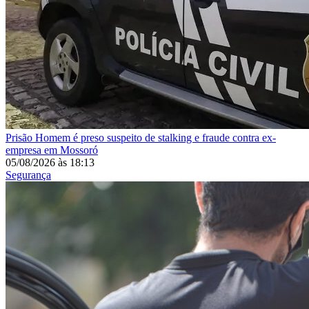
Prisão
Homem é preso suspeito de stalking e fraude contra ex-
empresa em Mossoró
05/08/2026
às
18:13
Segurança