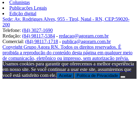
Colunistas
Publicações Legais
Edição digital
Sede: Av. Rodrigues Alves, 955 - Tirol, Natal - RN, CEP:59020-
200
Telefone:
(84) 3027-1690
Redação:
(84) 98117-5384
-
redacao@agorarn.com.br
Comercial:
(84) 98117-1718
-
publica@agorarn.com.br
Copyright Grupo Agora RN. Todos os direitos reservados. É
proibida a reprodução do conteúdo desta página em qualquer meio
de comunicação, eletrônico ou impresso, sem autorização prévia.
Usamos cookies para garantir que oferecemos a melhor experiência
em nosso site. Se você continuar a usar este site, assumiremos que
você está satisfeito com ele.
Aceitar
Politica de Privacidade