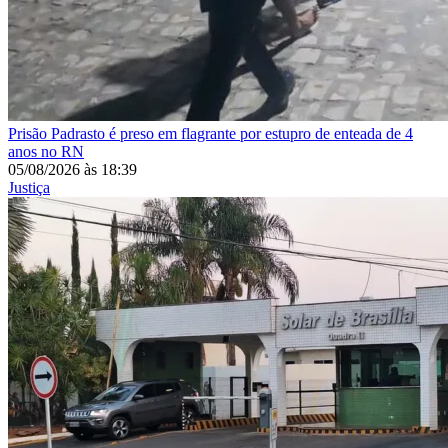
Prisão
Padrasto é preso em flagrante por estupro de enteada de 4
anos no RN
05/08/2026
às
18:39
Justiça