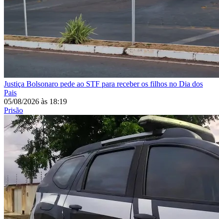
Justiça
Bolsonaro pede ao STF para receber os filhos no Dia dos
Pais
05/08/2026
às
18:19
Prisão