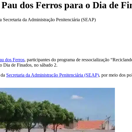
e Pau dos Ferros para o Dia de F
a Secretaria da Administração Penitenciária (SEAP)
au dos Ferros
, participantes do programa de ressocialização “Recicland
o Dia de Finados, no sábado 2.
o da
Secretaria da Administração Penitenciária (SEAP)
, por meio dos pol