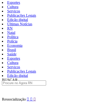
Esportes
Cultura
Serviços
Publicações Legais
Edição digital
Últimas Notícias
RN
Natal
Política
Polícia
Economia
Brasil
Saúde
Esportes
Cultura
Serviços
Publicações Legais
Edição digital
BUSCAR
ÚLTIMAS
Pular
Ressocialização
para
o