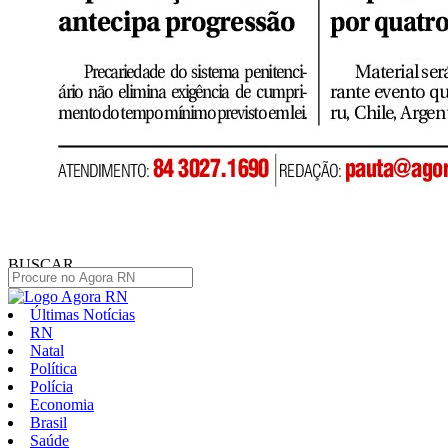
BUSCAR
Últimas Notícias
RN
Natal
Política
Polícia
Economia
Brasil
Saúde