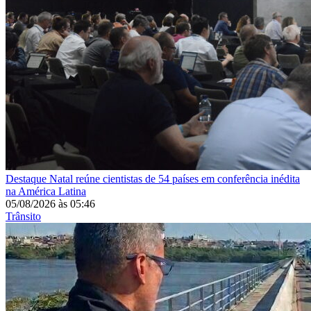
Destaque
Natal reúne cientistas de 54 países em conferência inédita
na América Latina
05/08/2026
às
05:46
Trânsito