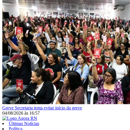
Greve
Secretaria tenta evitar início da greve
04/08/2026
às
16:57
Últimas Notícias
Política