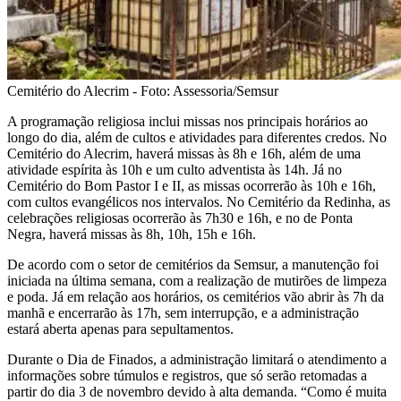
Cemitério do Alecrim - Foto: Assessoria/Semsur
A programação religiosa inclui missas nos principais horários ao
longo do dia, além de cultos e atividades para diferentes credos. No
Cemitério do Alecrim, haverá missas às 8h e 16h, além de uma
atividade espírita às 10h e um culto adventista às 14h. Já no
Cemitério do Bom Pastor I e II, as missas ocorrerão às 10h e 16h,
com cultos evangélicos nos intervalos. No Cemitério da Redinha, as
celebrações religiosas ocorrerão às 7h30 e 16h, e no de Ponta
Negra, haverá missas às 8h, 10h, 15h e 16h.
De acordo com o setor de cemitérios da Semsur, a manutenção foi
iniciada na última semana, com a realização de mutirões de limpeza
e poda. Já em relação aos horários, os cemitérios vão abrir às 7h da
manhã e encerrarão às 17h, sem interrupção, e a administração
estará aberta apenas para sepultamentos.
Durante o Dia de Finados, a administração limitará o atendimento a
informações sobre túmulos e registros, que só serão retomadas a
partir do dia 3 de novembro devido à alta demanda. “Como é muita