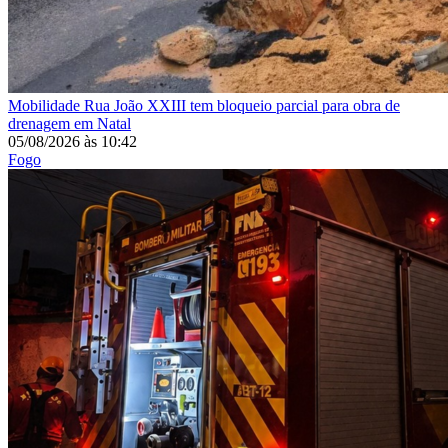
Mobilidade
Rua João XXIII tem bloqueio parcial para obra de
drenagem em Natal
05/08/2026
às
10:42
Fogo