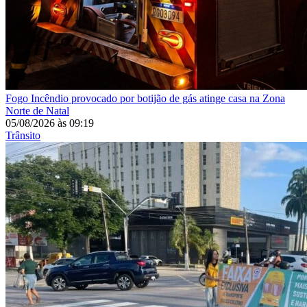
Fogo
Incêndio provocado por botijão de gás atinge casa na Zona
Norte de Natal
05/08/2026
às
09:19
Trânsito