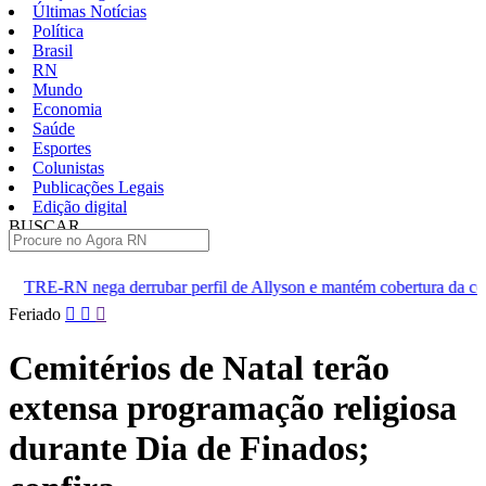
Últimas Notícias
Política
Brasil
RN
Mundo
Economia
Saúde
Esportes
Colunistas
Publicações Legais
Edição digital
BUSCAR
ÚLTIMAS
ar perfil de Allyson e mantém cobertura da convenção
Dupla de
Pular
Feriado
para
o
Cemitérios de Natal terão
conteúdo
extensa programação religiosa
durante Dia de Finados;