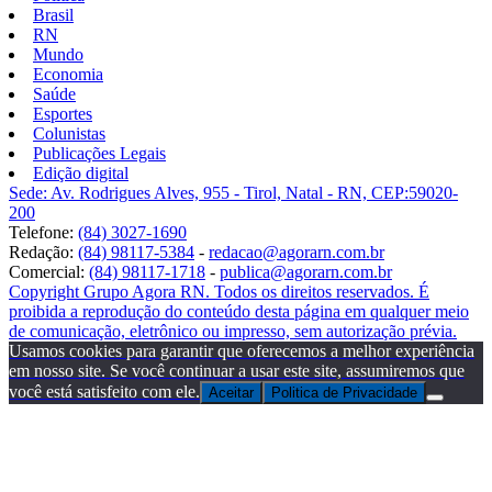
Brasil
RN
Mundo
Economia
Saúde
Esportes
Colunistas
Publicações Legais
Edição digital
Sede: Av. Rodrigues Alves, 955 - Tirol, Natal - RN, CEP:59020-
200
Telefone:
(84) 3027-1690
Redação:
(84) 98117-5384
-
redacao@agorarn.com.br
Comercial:
(84) 98117-1718
-
publica@agorarn.com.br
Copyright Grupo Agora RN. Todos os direitos reservados. É
proibida a reprodução do conteúdo desta página em qualquer meio
de comunicação, eletrônico ou impresso, sem autorização prévia.
Usamos cookies para garantir que oferecemos a melhor experiência
em nosso site. Se você continuar a usar este site, assumiremos que
você está satisfeito com ele.
Aceitar
Politica de Privacidade