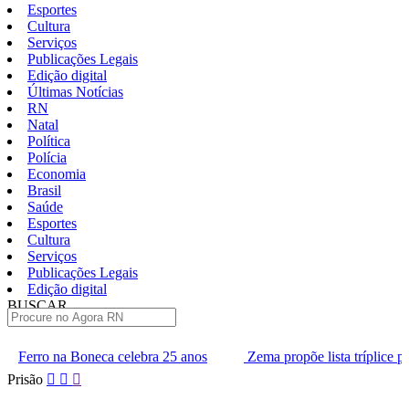
Esportes
Cultura
Serviços
Publicações Legais
Edição digital
Últimas Notícias
RN
Natal
Política
Polícia
Economia
Brasil
Saúde
Esportes
Cultura
Serviços
Publicações Legais
Edição digital
BUSCAR
ÚLTIMAS
elebra 25 anos
Zema propõe lista tríplice para escolha dos minis
Pular
Prisão
para
o