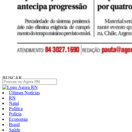
BUSCAR
Últimas Notícias
RN
Natal
Política
Polícia
Economia
Brasil
Saúde