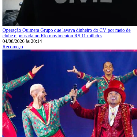
Operação Quimera
Grupo que lavava dinheiro do CV por meio de
clube e pousada no Rio movimentou R$ 11 milhões
04/08/2026
às
20:14
Recomeço