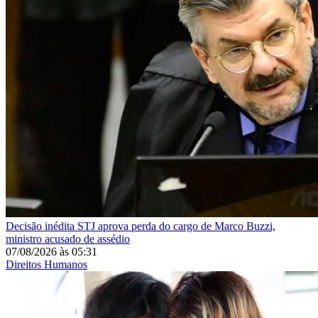
Decisão inédita
STJ aprova perda do cargo de Marco Buzzi,
ministro acusado de assédio
07/08/2026
às
05:31
Direitos Humanos