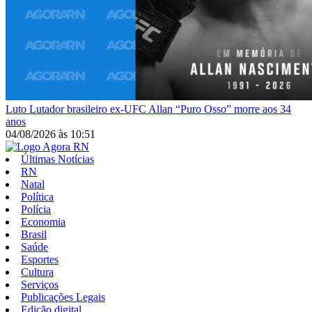
Luto
Lutador brasileiro ex-UFC Allan “Puro Osso” morre aos 34
anos
04/08/2026
às
10:51
Últimas Notícias
RN
Natal
Política
Polícia
Economia
Brasil
Saúde
Esportes
Cultura
Serviços
Publicações Legais
Edição digital