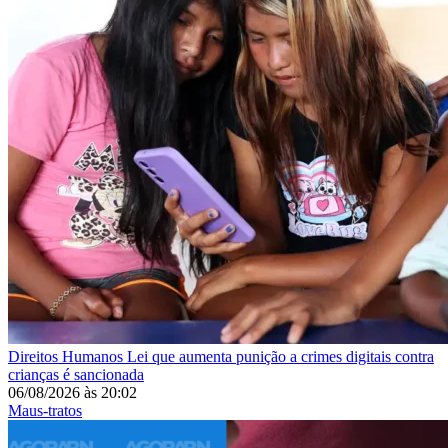
Direitos Humanos
Lei que aumenta punição a crimes digitais contra
crianças é sancionada
06/08/2026
às
20:02
Maus-tratos