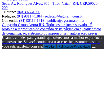
Sede: Av. Rodrigues Alves, 955 - Tirol, Natal - RN, CEP:59020-
200
Telefone:
(84) 3027-1690
Redação:
(84) 98117-5384
-
redacao@agorarn.com.br
Comercial:
(84) 98117-1718
-
publica@agorarn.com.br
Copyright Grupo Agora RN. Todos os direitos reservados. É
proibida a reprodução do conteúdo desta página em qualquer meio
de comunicação, eletrônico ou impresso, sem autorização prévia.
Usamos cookies para garantir que oferecemos a melhor experiência
em nosso site. Se você continuar a usar este site, assumiremos que
você está satisfeito com ele.
Aceitar
Politica de Privacidade