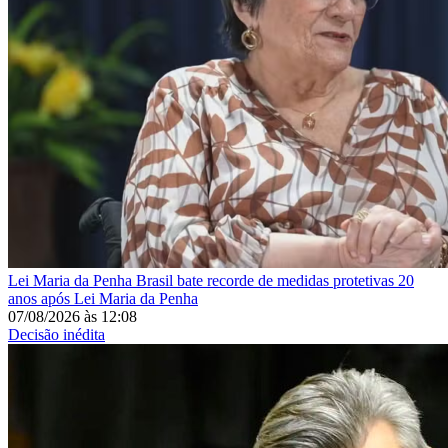
Lei Maria da Penha
Brasil bate recorde de medidas protetivas 20
anos após Lei Maria da Penha
07/08/2026
às
12:08
Decisão inédita