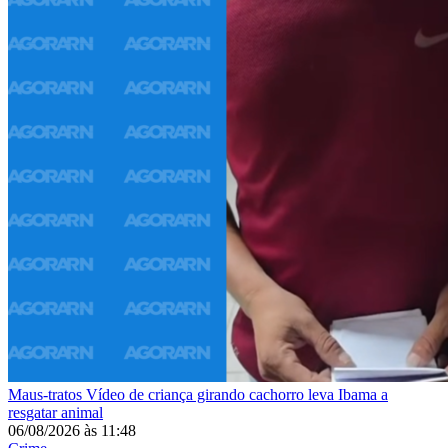
Maus-tratos
Vídeo de criança girando cachorro leva Ibama a
resgatar animal
06/08/2026
às
11:48