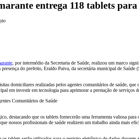
marante entrega 118 tablets par
pio
arante
, por intermédio da Secretaria de Saúde, realizou um marco signi
 presença do prefeito, Eraldo Paiva, da secretária municipal de Saúde
as visitas domiciliares realizadas pelos agentes comunitários de saúde
pal em investir em tecnologia para aprimorar a prestação de serviços d
gico, destacando que os tablets fornecerão uma ferramenta valiosa para 
 nossos profissionais de saúde realizem um trabalho ainda mais eficie
s tablets serão utilizados para o registro eletrônico de dados durante 