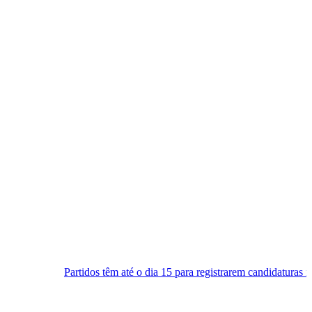
idos têm até o dia 15 para registrarem candidaturas nos tribunais
S