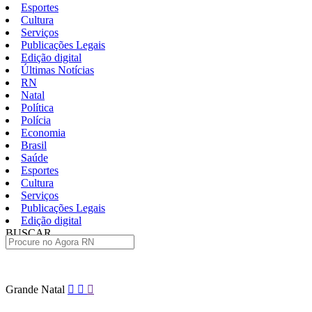
Esportes
Cultura
Serviços
Publicações Legais
Edição digital
Últimas Notícias
RN
Natal
Política
Polícia
Economia
Brasil
Saúde
Esportes
Cultura
Serviços
Publicações Legais
Edição digital
BUSCAR
ÚLTIMAS
Pular
Grande Natal
para
o