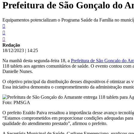
Prefeitura de São Gonçalo do A
conteúdo
Equipamentos potencializam o Programa Saúde da Família no municí
Redação
18/12/2023
|
14:25
Na manhã desta segunda-feira 18, a
Prefeitura de São Gonçalo do Am
118 tablets aos agentes comunitários de saúde. O evento contou com a
Danielle Nunes.
O objetivo principal da distribuição desses dispositivos é otimizar 
Essa iniciativa demonstra o comprometimento da administração munici
Foto: PMSGA
O prefeito Eraldo Paiva ressaltou a importância desse avanço tecnoló
“Estamos comprometidos em proporcionar condições adequadas para que
qualidade do atendimento prestado”, afirmou o prefeito.
A Secretária Municipal de Saúde, Carliane Emerenciano, explicou que o