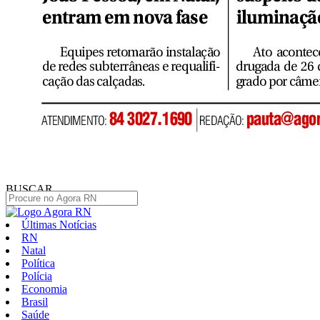
BUSCAR
Últimas Notícias
RN
Natal
Política
Polícia
Economia
Brasil
Saúde