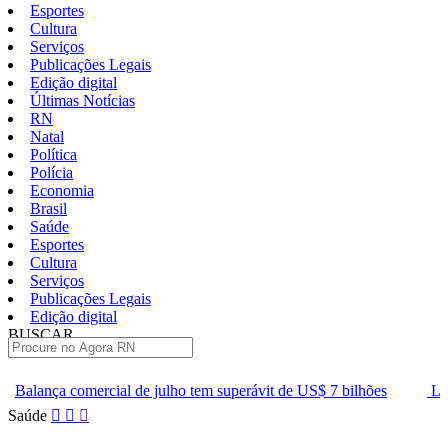
Esportes
Cultura
Serviços
Publicações Legais
Edição digital
Últimas Notícias
RN
Natal
Política
Polícia
Economia
Brasil
Saúde
Esportes
Cultura
Serviços
Publicações Legais
Edição digital
BUSCAR
ÚLTIMAS
julho tem superávit de US$ 7 bilhões
Lei que aumenta punição a 
Pular
Saúde
para
o