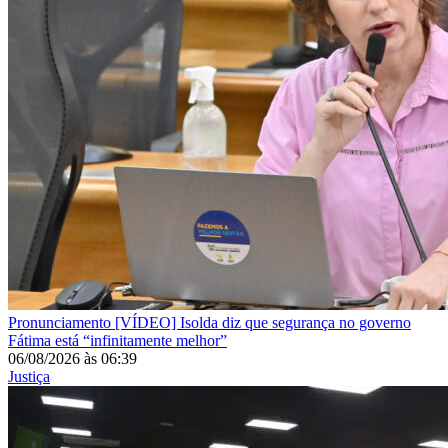
Pronunciamento
[VÍDEO] Isolda diz que segurança no governo
Fátima está “infinitamente melhor”
06/08/2026
às
06:39
Justiça