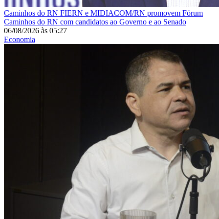
Caminhos do RN
FIERN e MIDIACOM/RN promovem Fórum
Caminhos do RN com candidatos ao Governo e ao Senado
06/08/2026
às
05:27
Economia