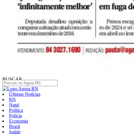
BUSCAR
Últimas Notícias
RN
Natal
Política
Polícia
Economia
Brasil
Saúde