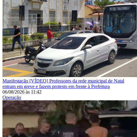
Manifestação
[VÍDEO] Professores da rede municipal de Natal
entram em greve e fazem protesto em frente à Prefeitura
06/08/2026
às
11:42
Operação