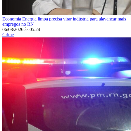
Economia
Energia limpa precisa virar indústria para alavancar mais
empregos no RN
06/08/2026
às
05:24
Crime