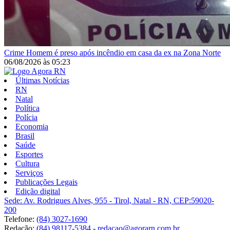
Crime
Homem é preso após incêndio em casa da ex na Zona Norte
06/08/2026
às
05:23
Últimas Notícias
RN
Natal
Política
Polícia
Economia
Brasil
Saúde
Esportes
Cultura
Serviços
Publicações Legais
Edição digital
Sede: Av. Rodrigues Alves, 955 - Tirol, Natal - RN, CEP:59020-
200
Telefone:
(84) 3027-1690
Redação:
(84) 98117-5384
-
redacao@agorarn.com.br