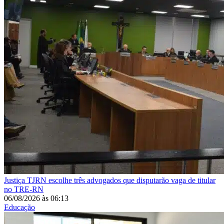
Justiça
TJRN escolhe três advogados que disputarão vaga de titular
no TRE-RN
06/08/2026
às
06:13
Educação