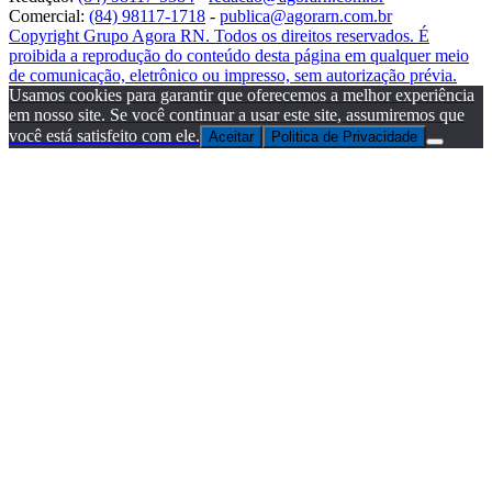
Comercial:
(84) 98117-1718
-
publica@agorarn.com.br
Copyright Grupo Agora RN. Todos os direitos reservados. É
proibida a reprodução do conteúdo desta página em qualquer meio
de comunicação, eletrônico ou impresso, sem autorização prévia.
Usamos cookies para garantir que oferecemos a melhor experiência
em nosso site. Se você continuar a usar este site, assumiremos que
você está satisfeito com ele.
Aceitar
Politica de Privacidade