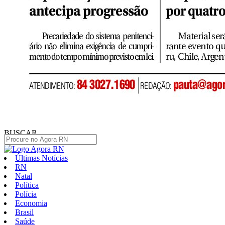
BUSCAR
Últimas Notícias
RN
Natal
Política
Polícia
Economia
Brasil
Saúde