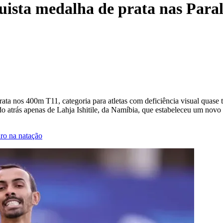
uista medalha de prata nas Para
ta nos 400m T11, categoria para atletas com deficiência visual quase t
do atrás apenas de Lahja Ishitile, da Namíbia, que estabeleceu um nov
ro na natação