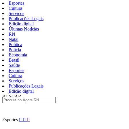
Esportes
Cultura
Serviços
Publicações Legais
Edição digital
Últimas Notícias
RN
Natal
Política
Polícia
Economia
Brasil
Saúde
Esportes
Cultura
Serviços
Publicações Legais
Edição digital
BUSCAR
ÚLTIMAS
Pular
Esportes
para
o