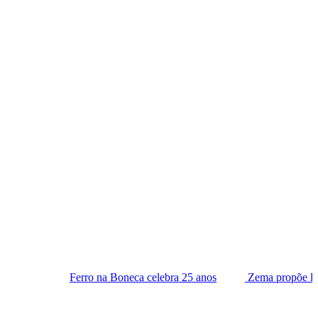
rro na Boneca celebra 25 anos
Zema propõe lista tríplice para 