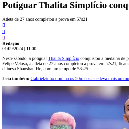
Potiguar Thalita Simplício conq
conteúdo
Atleta de 27 anos completou a prova em 57s21
Redação
01/09/2024
|
11:00
Neste sábado, a potiguar
Thalita Simplício
conquistou a medalha de pra
Felipe Veloso, a atleta de 27 anos completou a prova em 57s21, fican
chinesa Shanshan He, com um tempo de 58s25.
Leia também:
Gabrielzinho domina os 50m costas e leva mais um ou