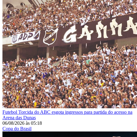
Futebol
Torcida do ABC esgota ingressos para partida do acesso na
Arena das Dunas
06/08/2026
às
05:18
Copa do Brasil