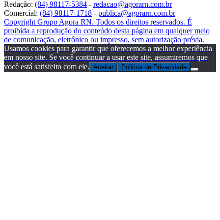
Redação:
(84) 98117-5384
-
redacao@agorarn.com.br
Comercial:
(84) 98117-1718
-
publica@agorarn.com.br
Copyright Grupo Agora RN. Todos os direitos reservados. É
proibida a reprodução do conteúdo desta página em qualquer meio
de comunicação, eletrônico ou impresso, sem autorização prévia.
Usamos cookies para garantir que oferecemos a melhor experiência
em nosso site. Se você continuar a usar este site, assumiremos que
você está satisfeito com ele.
Aceitar
Politica de Privacidade