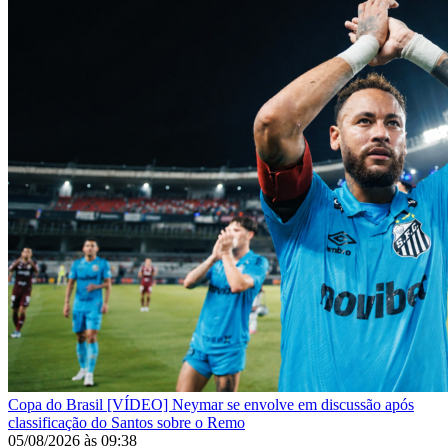
Copa do Brasil
[VÍDEO] Neymar se envolve em discussão após
classificação do Santos sobre o Remo
05/08/2026
às
09:38