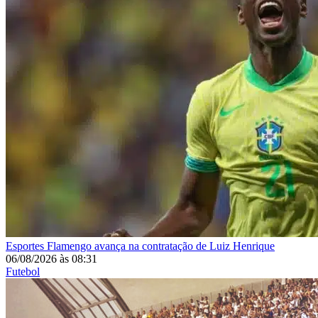
Esportes
Flamengo avança na contratação de Luiz Henrique
06/08/2026
às
08:31
Futebol