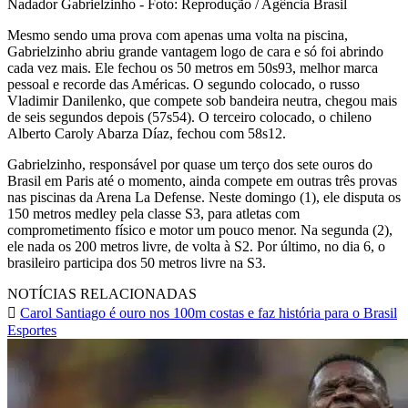
Nadador Gabrielzinho - Foto: Reprodução / Agência Brasil
Mesmo sendo uma prova com apenas uma volta na piscina,
Gabrielzinho abriu grande vantagem logo de cara e só foi abrindo
cada vez mais. Ele fechou os 50 metros em 50s93, melhor marca
pessoal e recorde das Américas. O segundo colocado, o russo
Vladimir Danilenko, que compete sob bandeira neutra, chegou mais
de seis segundos depois (57s54). O terceiro colocado, o chileno
Alberto Caroly Abarza Díaz, fechou com 58s12.
Gabrielzinho, responsável por quase um terço dos sete ouros do
Brasil em Paris até o momento, ainda compete em outras três provas
nas piscinas da Arena La Defense. Neste domingo (1), ele disputa os
150 metros medley pela classe S3, para atletas com
comprometimento físico e motor um pouco menor. Na segunda (2),
ele nada os 200 metros livre, de volta à S2. Por último, no dia 6, o
brasileiro participa dos 50 metros livre na S3.
NOTÍCIAS RELACIONADAS
Carol Santiago é ouro nos 100m costas e faz história para o Brasil
Esportes