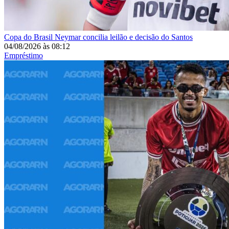
Copa do Brasil
Neymar concilia leilão e decisão do Santos
04/08/2026
às
08:12
Empréstimo