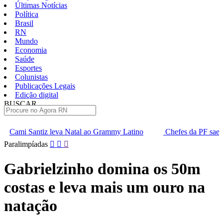
Últimas Notícias
Política
Brasil
RN
Mundo
Economia
Saúde
Esportes
Colunistas
Publicações Legais
Edição digital
BUSCAR
ÚLTIMAS
atal ao Grammy Latino
Chefes da PF saem em defesa de Andrei 
Pular
Paralimpíadas
para
o
Gabrielzinho domina os 50m
conteúdo
costas e leva mais um ouro na
natação