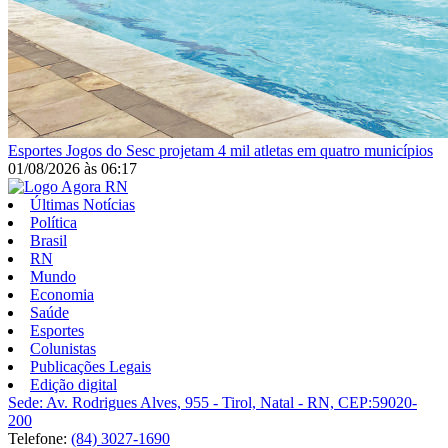
Esportes
Jogos do Sesc projetam 4 mil atletas em quatro municípios
01/08/2026
às
06:17
Últimas Notícias
Política
Brasil
RN
Mundo
Economia
Saúde
Esportes
Colunistas
Publicações Legais
Edição digital
Sede: Av. Rodrigues Alves, 955 - Tirol, Natal - RN, CEP:59020-
200
Telefone:
(84) 3027-1690