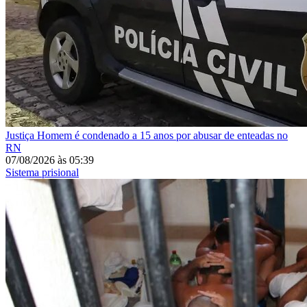
Justiça
Homem é condenado a 15 anos por abusar de enteadas no
RN
07/08/2026
às
05:39
Sistema prisional