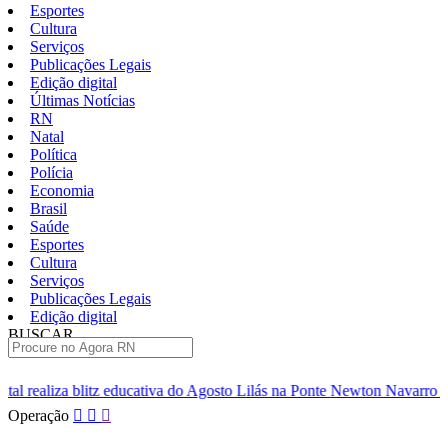
Esportes
Cultura
Serviços
Publicações Legais
Edição digital
Últimas Notícias
RN
Natal
Política
Polícia
Economia
Brasil
Saúde
Esportes
Cultura
Serviços
Publicações Legais
Edição digital
BUSCAR
ÚLTIMAS
ativa do Agosto Lilás na Ponte Newton Navarro neste sábado
Home
Pular
Operação
para
o