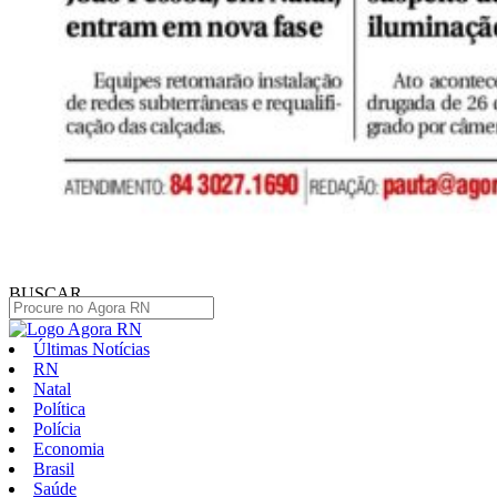
BUSCAR
Últimas Notícias
RN
Natal
Política
Polícia
Economia
Brasil
Saúde