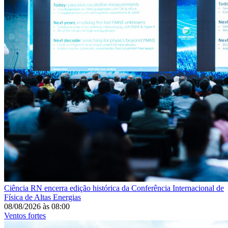
Ciência
RN encerra edição histórica da Conferência Internacional de
Física de Altas Energias
08/08/2026
às
08:00
Ventos fortes