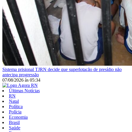
Sistema prisional
TJRN decide que superlotação de presídio não
antecipa progressão
07/08/2026
às
05:34
Últimas Notícias
RN
Natal
Política
Polícia
Economia
Brasil
Saúde