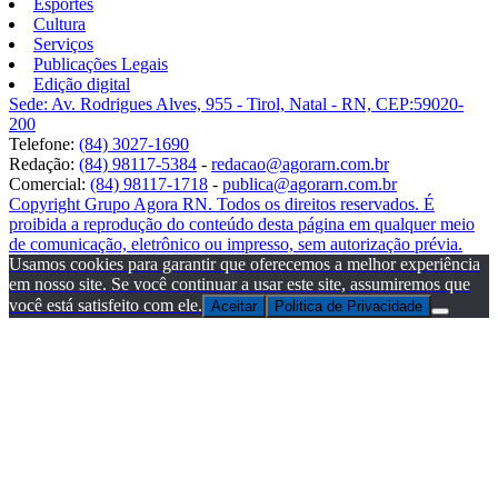
Esportes
Cultura
Serviços
Publicações Legais
Edição digital
Sede: Av. Rodrigues Alves, 955 - Tirol, Natal - RN, CEP:59020-
200
Telefone:
(84) 3027-1690
Redação:
(84) 98117-5384
-
redacao@agorarn.com.br
Comercial:
(84) 98117-1718
-
publica@agorarn.com.br
Copyright Grupo Agora RN. Todos os direitos reservados. É
proibida a reprodução do conteúdo desta página em qualquer meio
de comunicação, eletrônico ou impresso, sem autorização prévia.
Usamos cookies para garantir que oferecemos a melhor experiência
em nosso site. Se você continuar a usar este site, assumiremos que
você está satisfeito com ele.
Aceitar
Politica de Privacidade