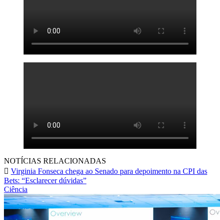
NOTÍCIAS RELACIONADAS
Virginia Fonseca chega ao Senado para depoimento na CPI das
Bets: “Esclarecer dúvidas”
Ciência