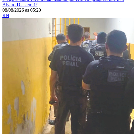
Álvaro Dias em 1º
08/08/2026
às
05:20
RN