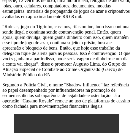
espécie, 12 veículos de luxo, uma motocicleta, relógios de alto valor,
joias, ouro, celulares, computadores, documentos, moedas
estrangeiras, materiais de propaganda de jogos de azar e criptoativos
avaliados em aproximadamente R$ 68 mil.
“Roletas, jogo do Tigrinho, cassinos, rifas online, tudo isso continua
sendo ilegal e continua sendo contravenção penal. Então, quem
apoia, quem divulga, quem ganha dinheiro com isso, quem mantém
esse tipo de jogo de azar, continua sujeito à prisão, busca e
apreensão e bloqueio de bens. Então, que hoje esse trabalho da
delegacia fique de alerta para as pessoas. Isso é contravenção. O que
vocês ganham a partir disso, pode ser lavagem de dinheiro e um dia
a conta vai chegar”, disse o promotor Augusto Lima, do Grupo de
Atuação Especial de Combate ao Crime Organizado (Gaeco) do
Ministério Público do RN.
Segundo a Polícia Civil, o nome “Shadow Influence” faz referência
ao papel desempenhado por influenciadores na promoção de
esquemas ilícitos sob aparência de legalidade e ostentação. Já a
operação “Cassino Royale” remete ao uso de plataformas de cassino
como fachada para movimentações financeiras ilegais.