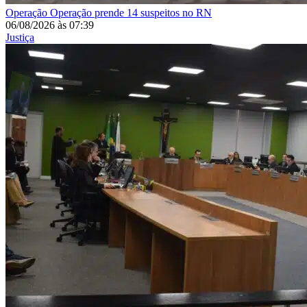
Operação
Operação prende 14 suspeitos no RN
06/08/2026
às
07:39
Justiça