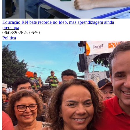
Educação
RN bate recorde no Ideb, mas aprendizagem ainda
preocupa
06/08/2026
às
05:50
Política