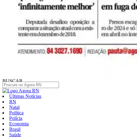
BUSCAR
Últimas Notícias
RN
Natal
Política
Polícia
Economia
Brasil
Saúde