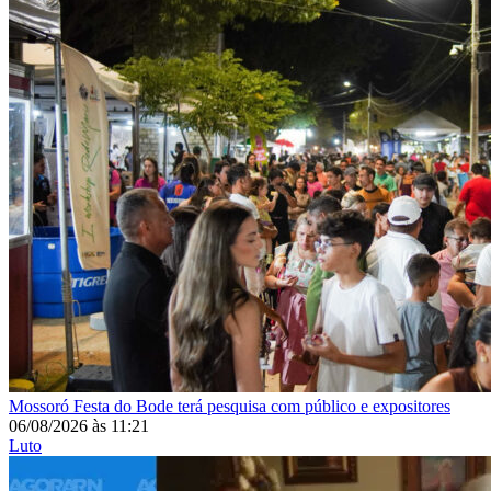
Mossoró
Festa do Bode terá pesquisa com público e expositores
06/08/2026
às
11:21
Luto