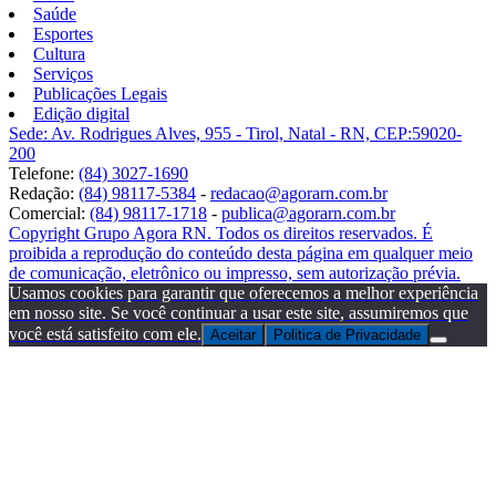
Saúde
Esportes
Cultura
Serviços
Publicações Legais
Edição digital
Sede: Av. Rodrigues Alves, 955 - Tirol, Natal - RN, CEP:59020-
200
Telefone:
(84) 3027-1690
Redação:
(84) 98117-5384
-
redacao@agorarn.com.br
Comercial:
(84) 98117-1718
-
publica@agorarn.com.br
Copyright Grupo Agora RN. Todos os direitos reservados. É
proibida a reprodução do conteúdo desta página em qualquer meio
de comunicação, eletrônico ou impresso, sem autorização prévia.
Usamos cookies para garantir que oferecemos a melhor experiência
em nosso site. Se você continuar a usar este site, assumiremos que
você está satisfeito com ele.
Aceitar
Politica de Privacidade