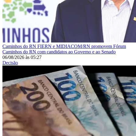
Caminhos do RN
FIERN e MIDIACOM/RN promovem Fórum
Caminhos do RN com candidatos ao Governo e ao Senado
06/08/2026
às
05:27
Decisão