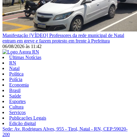
Manifestação
[VÍDEO] Professores da rede municipal de Natal
entram em greve e fazem protesto em frente à Prefeitura
06/08/2026
às
11:42
Últimas Notícias
RN
Natal
Política
Polícia
Economia
Brasil
Saúde
Esportes
Cultura
Serviços
Publicações Legais
Edição digital
Sede: Av. Rodrigues Alves, 955 - Tirol, Natal - RN, CEP:59020-
200