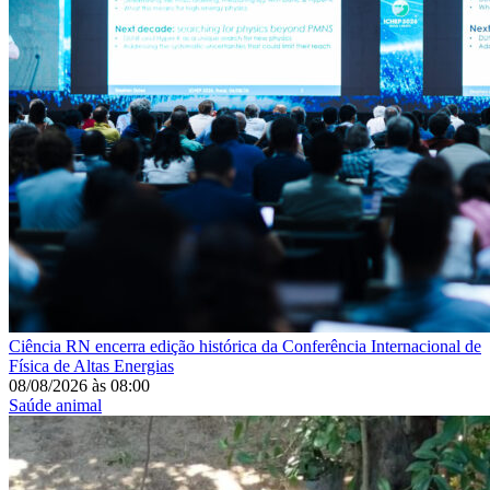
Ciência
RN encerra edição histórica da Conferência Internacional de
Física de Altas Energias
08/08/2026
às
08:00
Saúde animal