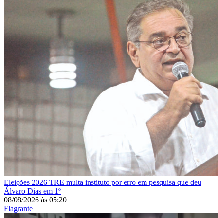
Eleições 2026
TRE multa instituto por erro em pesquisa que deu
Álvaro Dias em 1º
08/08/2026
às
05:20
Flagrante