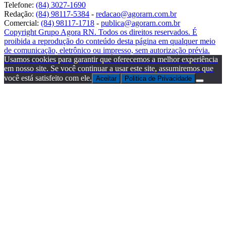
Telefone:
(84) 3027-1690
Redação:
(84) 98117-5384
-
redacao@agorarn.com.br
Comercial:
(84) 98117-1718
-
publica@agorarn.com.br
Copyright Grupo Agora RN. Todos os direitos reservados. É
proibida a reprodução do conteúdo desta página em qualquer meio
de comunicação, eletrônico ou impresso, sem autorização prévia.
Usamos cookies para garantir que oferecemos a melhor experiência
em nosso site. Se você continuar a usar este site, assumiremos que
você está satisfeito com ele.
Aceitar
Politica de Privacidade