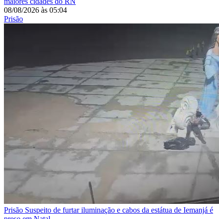
maiores cidades do RN
08/08/2026
às
05:04
Prisão
Prisão
Suspeito de furtar iluminação e cabos da estátua de Iemanjá é
preso em Natal