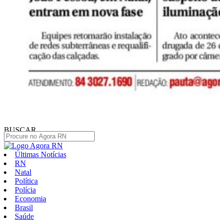
BUSCAR
Últimas Notícias
RN
Natal
Política
Polícia
Economia
Brasil
Saúde