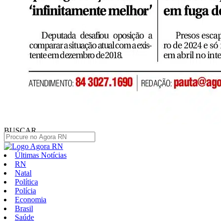
BUSCAR
Últimas Notícias
RN
Natal
Política
Polícia
Economia
Brasil
Saúde