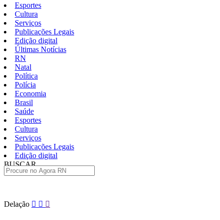
Esportes
Cultura
Serviços
Publicações Legais
Edição digital
Últimas Notícias
RN
Natal
Política
Polícia
Economia
Brasil
Saúde
Esportes
Cultura
Serviços
Publicações Legais
Edição digital
BUSCAR
ÚLTIMAS
Pular
Delação
para
o