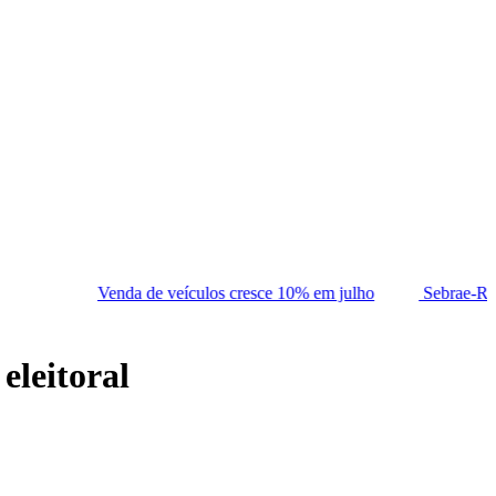
da de veículos cresce 10% em julho
Sebrae-RN abre processo de
eleitoral