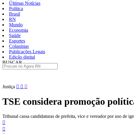
Últimas Notícias
Política
Brasil
RN
Mundo
Economia
Saúde
Esportes
Colunistas
Publicações Legais
Edição digital
BUSCAR
ÚLTIMAS
Pular
Justiça
para
o
TSE considera promoção política
conteúdo
Tribunal cassa candidaturas de prefeita, vice e vereador por uso de i