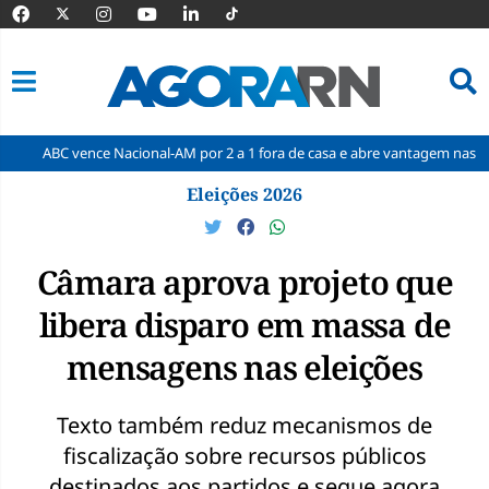
ence Nacional-AM por 2 a 1 fora de casa e abre vantagem nas quartas
Pular
Eleições 2026
para
o
conteúdo
Câmara aprova projeto que
libera disparo em massa de
mensagens nas eleições
Texto também reduz mecanismos de
fiscalização sobre recursos públicos
destinados aos partidos e segue agora