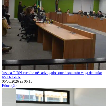
Justiça
TJRN escolhe três advogados que disputarão vaga de titular
no TRE-RN
06/08/2026
às
06:13
Educação