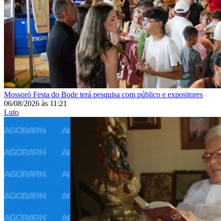
Mossoró
Festa do Bode terá pesquisa com público e expositores
06/08/2026
às
11:21
Luto