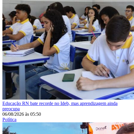
Educação
RN bate recorde no Ideb, mas aprendizagem ainda
preocupa
06/08/2026
às
05:50
Política