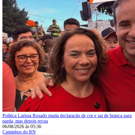
Política
Larissa Rosado muda declaração de cor e sai de branca para
parda, mas depois recua
06/08/2026
às
05:36
Caminhos do RN