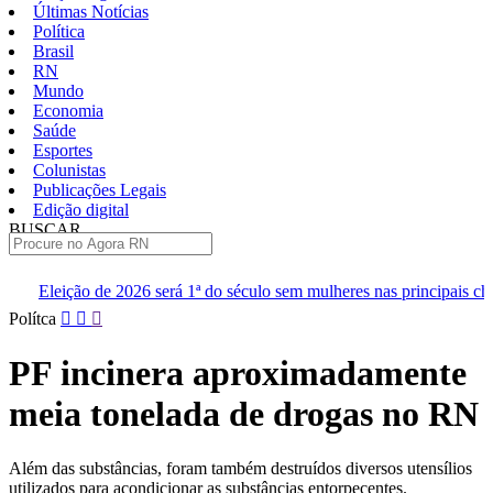
Últimas Notícias
Política
Brasil
RN
Mundo
Economia
Saúde
Esportes
Colunistas
Publicações Legais
Edição digital
BUSCAR
ÚLTIMAS
será 1ª do século sem mulheres nas principais chapas
Renan diz 
Pular
Polítca
para
o
PF incinera aproximadamente
conteúdo
meia tonelada de drogas no RN
Além das substâncias, foram também destruídos diversos utensílios
utilizados para acondicionar as substâncias entorpecentes.