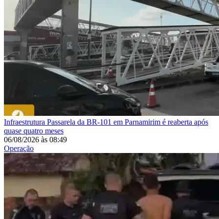
Infraestrutura
Passarela da BR-101 em Parnamirim é reaberta após
quase quatro meses
06/08/2026
às
08:49
Operação