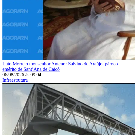
Luto
Morre o monsenhor Antenor Salvino de Araújo, pároco
emérito de Sant’Ana de Caicó
06/08/2026
às
09:04
Infraestrutura