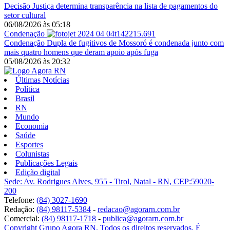
Decisão
Justiça determina transparência na lista de pagamentos do
setor cultural
06/08/2026
às
05:18
Condenação
Condenação
Dupla de fugitivos de Mossoró é condenada junto com
mais quatro homens que deram apoio após fuga
05/08/2026
às
20:32
Últimas Notícias
Política
Brasil
RN
Mundo
Economia
Saúde
Esportes
Colunistas
Publicações Legais
Edição digital
Sede: Av. Rodrigues Alves, 955 - Tirol, Natal - RN, CEP:59020-
200
Telefone:
(84) 3027-1690
Redação:
(84) 98117-5384
-
redacao@agorarn.com.br
Comercial:
(84) 98117-1718
-
publica@agorarn.com.br
Copyright Grupo Agora RN. Todos os direitos reservados. É