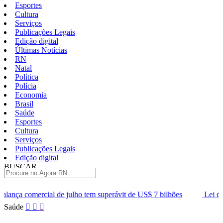
Esportes
Cultura
Serviços
Publicações Legais
Edição digital
Últimas Notícias
RN
Natal
Política
Polícia
Economia
Brasil
Saúde
Esportes
Cultura
Serviços
Publicações Legais
Edição digital
BUSCAR
ÚLTIMAS
lho tem superávit de US$ 7 bilhões
Lei que aumenta punição a cri
Pular
Saúde
para
o