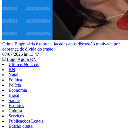
Crime
Empresária é morta a facadas após discussão motivada por
cobrança de dívida do irmão
07/07/2026
às
13:47
Últimas Notícias
RN
Natal
Política
Polícia
Economia
Brasil
Saúde
Esportes
Cultura
Serviços
Publicações Legais
Edição digital