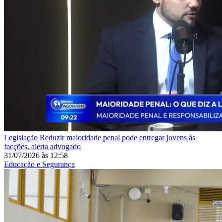
Legislação
Reduzir maioridade penal pode entregar jovens às
facções, alerta advogado
31/07/2026
às
12:58
Educação e Segurança