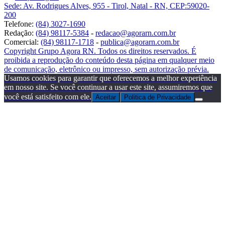
Sede: Av. Rodrigues Alves, 955 - Tirol, Natal - RN, CEP:59020-
200
Telefone:
(84) 3027-1690
Redação:
(84) 98117-5384
-
redacao@agorarn.com.br
Comercial:
(84) 98117-1718
-
publica@agorarn.com.br
Copyright Grupo Agora RN. Todos os direitos reservados. É
proibida a reprodução do conteúdo desta página em qualquer meio
de comunicação, eletrônico ou impresso, sem autorização prévia.
Usamos cookies para garantir que oferecemos a melhor experiência
em nosso site. Se você continuar a usar este site, assumiremos que
você está satisfeito com ele.
Aceitar
Politica de Privacidade