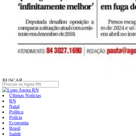
BUSCAR
Últimas Notícias
RN
Natal
Política
Polícia
Economia
Brasil
Saúde