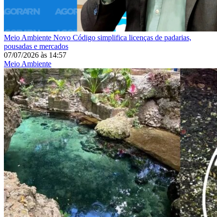
Meio Ambiente
Novo Código simplifica licenças de padarias,
pousadas e mercados
07/07/2026
às
14:57
Meio Ambiente