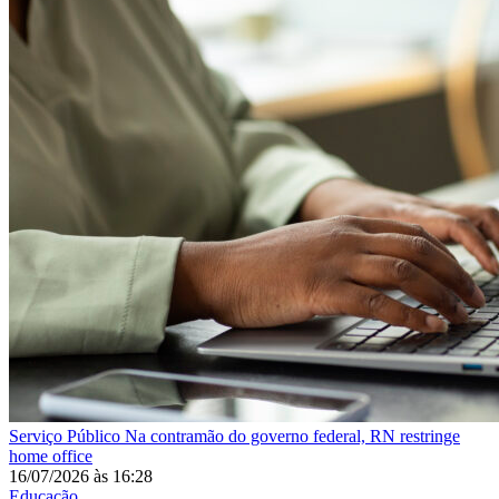
Serviço Público
Na contramão do governo federal, RN restringe
home office
16/07/2026
às
16:28
Educação