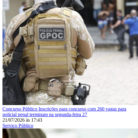
Concurso Público
Inscrições para concurso com 260 vagas para
policial penal terminam na segunda-feira 27
21/07/2026
às
17:43
Serviço Público