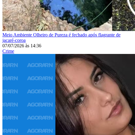
Meio Ambiente
Olheiro de Pureza é fechado após flagrante de
jacaré-coroa
07/07/2026
às
14:36
Crime