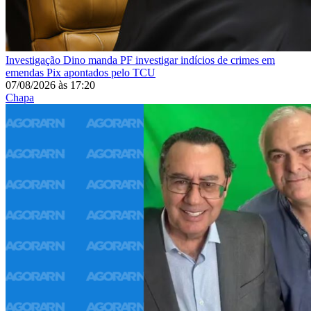
Investigação
Dino manda PF investigar indícios de crimes em
emendas Pix apontados pelo TCU
07/08/2026
às
17:20
Chapa