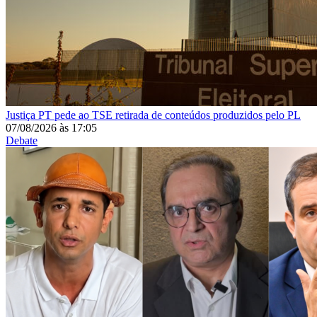
Justiça
PT pede ao TSE retirada de conteúdos produzidos pelo PL
07/08/2026
às
17:05
Debate