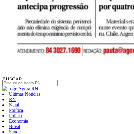
BUSCAR
Últimas Notícias
RN
Natal
Política
Polícia
Economia
Brasil
Saúde