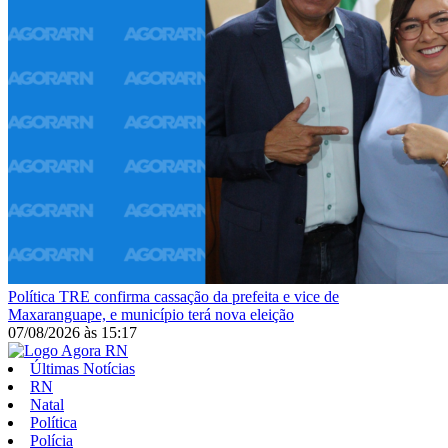
Política
TRE confirma cassação da prefeita e vice de
Maxaranguape, e município terá nova eleição
07/08/2026
às
15:17
Últimas Notícias
RN
Natal
Política
Polícia