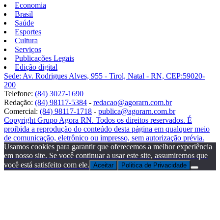
Economia
Brasil
Saúde
Esportes
Cultura
Serviços
Publicações Legais
Edição digital
Sede: Av. Rodrigues Alves, 955 - Tirol, Natal - RN, CEP:59020-
200
Telefone:
(84) 3027-1690
Redação:
(84) 98117-5384
-
redacao@agorarn.com.br
Comercial:
(84) 98117-1718
-
publica@agorarn.com.br
Copyright Grupo Agora RN. Todos os direitos reservados. É
proibida a reprodução do conteúdo desta página em qualquer meio
de comunicação, eletrônico ou impresso, sem autorização prévia.
Usamos cookies para garantir que oferecemos a melhor experiência
em nosso site. Se você continuar a usar este site, assumiremos que
você está satisfeito com ele.
Aceitar
Politica de Privacidade