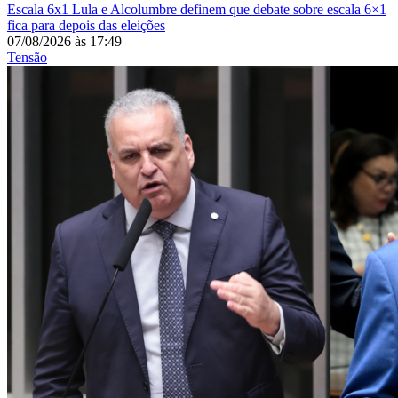
Escala 6x1
Lula e Alcolumbre definem que debate sobre escala 6×1
fica para depois das eleições
07/08/2026
às
17:49
Tensão