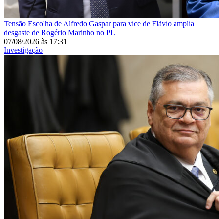
Tensão
Escolha de Alfredo Gaspar para vice de Flávio amplia
desgaste de Rogério Marinho no PL
07/08/2026
às
17:31
Investigação