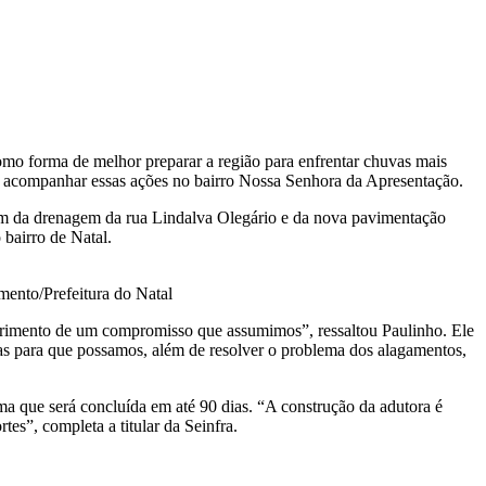
como forma de melhor preparar a região para enfrentar chuvas mais
para acompanhar essas ações no bairro Nossa Senhora da Apresentação.
lém da drenagem da rua Lindalva Olegário e da nova pavimentação
 bairro de Natal.
ento/Prefeitura do Natal
mprimento de um compromisso que assumimos”, ressaltou Paulinho. Ele
as para que possamos, além de resolver o problema dos alagamentos,
ima que será concluída em até 90 dias. “A construção da adutora é
es”, completa a titular da Seinfra.