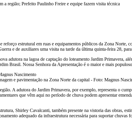
a região; Prefeito Paulinho Freire e equipe fazem visita técnica
 e reforço estrutural em ruas e equipamentos públicos da Zona Norte, 
a Guerra e de auxiliares uma visita na tarde da última quinta-feira 28, 
a nova adutora na lagoa de captação do loteamento Jardim Primavera, a
Jardim Brasil. Nossa Senhora da Apresentação é o maior e mais populoso
enagem e pavimentação na Zona Norte da capital - Foto: Magnus Nascim
 região. A adutora do Jardim Primavera, por exemplo, representa o cu
arlamentares que vêm aqui no período de chuva podem apresentar emend
strutura, Shirley Cavalcanti, também presente na vistoria das obras, est
namento adequado da infraestrutura necessária para suportar chuvas fort