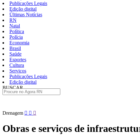
Publicações Legais
Edição digital
Últimas Notícias
RN
Natal
Política
Polícia
Economia
Brasil
Saúde
Esportes
Cultura
Serviços
Publicações Legais
Edição digital
BUSCAR
ÚLTIMAS
Pular
Drenagem
para
o
Obras e serviços de infraestru
conteúdo