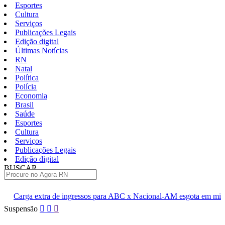
Esportes
Cultura
Serviços
Publicações Legais
Edição digital
Últimas Notícias
RN
Natal
Política
Polícia
Economia
Brasil
Saúde
Esportes
Cultura
Serviços
Publicações Legais
Edição digital
BUSCAR
ÚLTIMAS
gressos para ABC x Nacional-AM esgota em minutos
Cúpula do PL
Pular
Suspensão
para
o