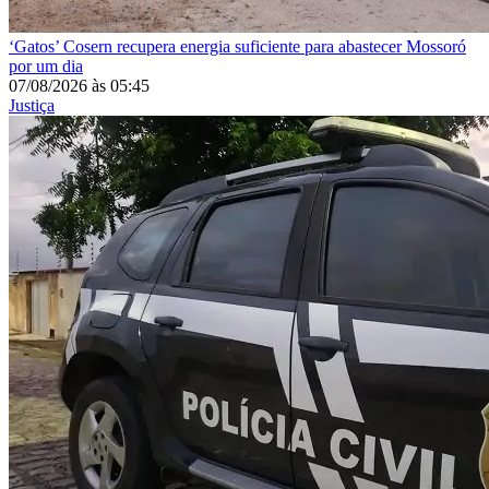
‘Gatos’
Cosern recupera energia suficiente para abastecer Mossoró
por um dia
07/08/2026
às
05:45
Justiça