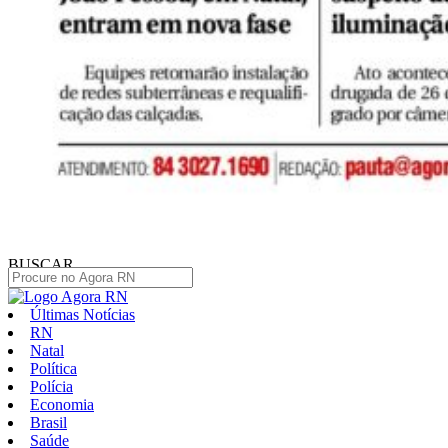
BUSCAR
Últimas Notícias
RN
Natal
Política
Polícia
Economia
Brasil
Saúde