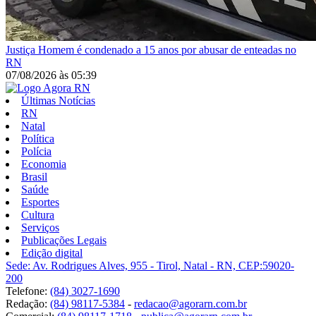
Justiça
Homem é condenado a 15 anos por abusar de enteadas no
RN
07/08/2026
às
05:39
Últimas Notícias
RN
Natal
Política
Polícia
Economia
Brasil
Saúde
Esportes
Cultura
Serviços
Publicações Legais
Edição digital
Sede: Av. Rodrigues Alves, 955 - Tirol, Natal - RN, CEP:59020-
200
Telefone:
(84) 3027-1690
Redação:
(84) 98117-5384
-
redacao@agorarn.com.br