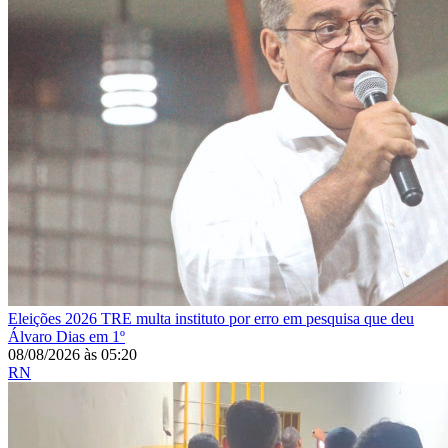
Eleições 2026
TRE multa instituto por erro em pesquisa que deu
Álvaro Dias em 1º
08/08/2026
às
05:20
RN