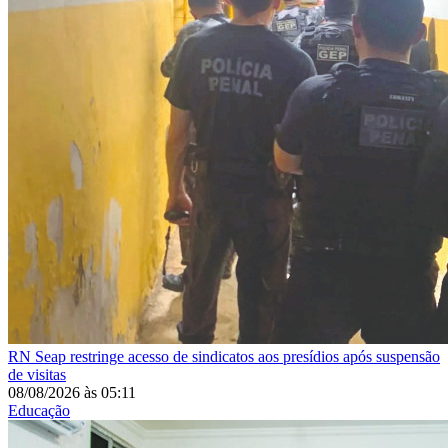
RN
Seap restringe acesso de sindicatos aos presídios após suspensão
de visitas
08/08/2026
às
05:11
Educação