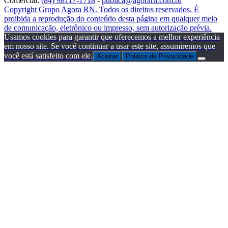
Comercial:
(84) 98117-1718
-
publica@agorarn.com.br
Copyright Grupo Agora RN. Todos os direitos reservados. É
proibida a reprodução do conteúdo desta página em qualquer meio
de comunicação, eletrônico ou impresso, sem autorização prévia.
Usamos cookies para garantir que oferecemos a melhor experiência
em nosso site. Se você continuar a usar este site, assumiremos que
você está satisfeito com ele.
Aceitar
Politica de Privacidade