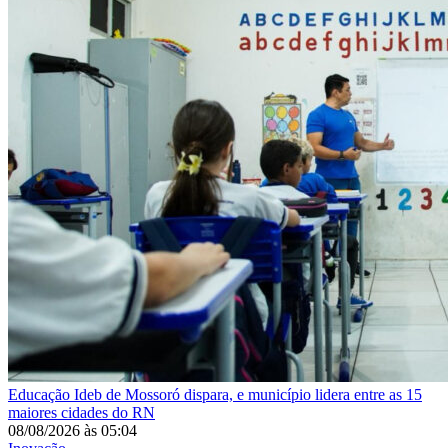
Educação
Ideb de Mossoró dispara, e município lidera entre as 15
maiores cidades do RN
08/08/2026
às
05:04