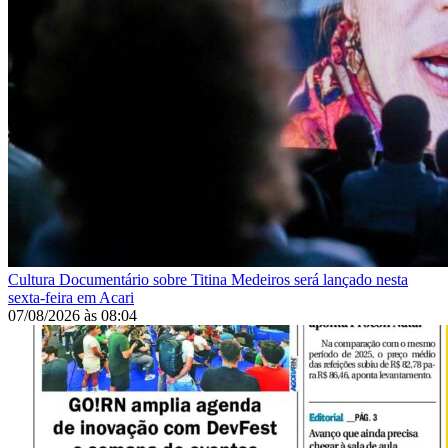
Cultura
Documentário sobre Titina Medeiros será lançado nesta
sexta-feira em Acari
07/08/2026
às
08:04