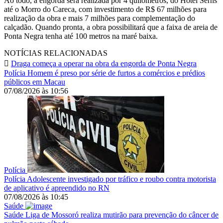
Ao todo, a engorda será realizada por 4 quilômetros, do Hotel Serhs
até o Morro do Careca, com investimento de R$ 67 milhões para
realização da obra e mais 7 milhões para complementação do
calçadão. Quando pronta, a obra possibilitará que a faixa de areia de
Ponta Negra tenha até 100 metros na maré baixa.
NOTÍCIAS RELACIONADAS
Draga começa a operar na obra da engorda de Ponta Negra
Polícia
Homem é preso por série de furtos a comércios e prédios
públicos em Macau
07/08/2026
às
10:56
Polícia
Polícia
Adolescente investigado por tráfico e roubo contra motorista
de aplicativo é apreendido no RN
07/08/2026
às
10:45
Saúde
Saúde
Liga de Mossoró realiza mutirão para prevenção do câncer de