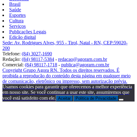
Brasil
Saúde
Esportes
Cultura
Serviços
Publicações Legais
Edição digital
Sede: Av. Rodrigues Alves, 955 - Tirol, Natal - RN, CEP:59020-
200
Telefone:
(84) 3027-1690
Redação:
(84) 98117-5384
-
redacao@agorarn.com.br
Comercial:
(84) 98117-1718
-
publica@agorarn.com.br
Copyright Grupo Agora RN. Todos os direitos reservados. É
proibida a reprodução do conteúdo desta página em qualquer meio
de comunicação, eletrônico ou impresso, sem autorização prévia.
Usamos cookies para garantir que oferecemos a melhor experiência
em nosso site. Se você continuar a usar este site, assumiremos que
você está satisfeito com ele.
Aceitar
Politica de Privacidade