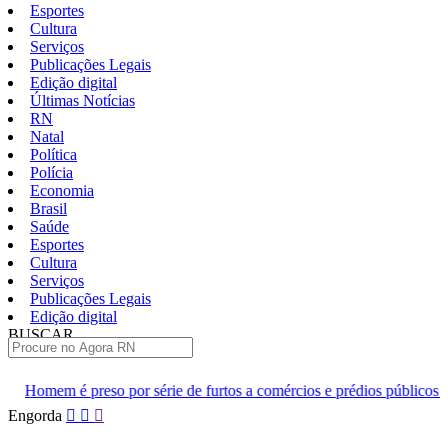
Esportes
Cultura
Serviços
Publicações Legais
Edição digital
Últimas Notícias
RN
Natal
Política
Polícia
Economia
Brasil
Saúde
Esportes
Cultura
Serviços
Publicações Legais
Edição digital
BUSCAR
ÚLTIMAS
o por série de furtos a comércios e prédios públicos em Macau
Pular
Engorda
para
o