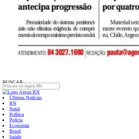
BUSCAR
Últimas Notícias
RN
Natal
Política
Polícia
Economia
Brasil
Saúde