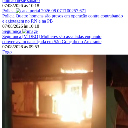
pulmão neste sábado
07/08/2026
às
10:18
Polícia
Polícia
Quatro homens são presos em operação contra contrabando
e agiotagem no RN e na PB
07/08/2026
às
10:18
Segurança
Segurança
[VÍDEO] Mulheres são assaltadas enquanto
conversavam na calçada em São Gonçalo do Amarante
07/08/2026
às
09:53
Fogo