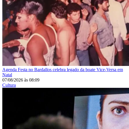
Agenda
Festa no Bardallos celebra legado da boate Vice-Versa em
Natal
07/08/2026
às
08:09
Cultura