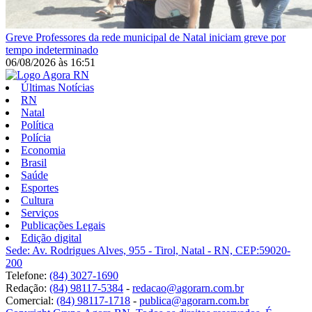
Greve
Professores da rede municipal de Natal iniciam greve por
tempo indeterminado
06/08/2026
às
16:51
Últimas Notícias
RN
Natal
Política
Polícia
Economia
Brasil
Saúde
Esportes
Cultura
Serviços
Publicações Legais
Edição digital
Sede: Av. Rodrigues Alves, 955 - Tirol, Natal - RN, CEP:59020-
200
Telefone:
(84) 3027-1690
Redação:
(84) 98117-5384
-
redacao@agorarn.com.br
Comercial:
(84) 98117-1718
-
publica@agorarn.com.br