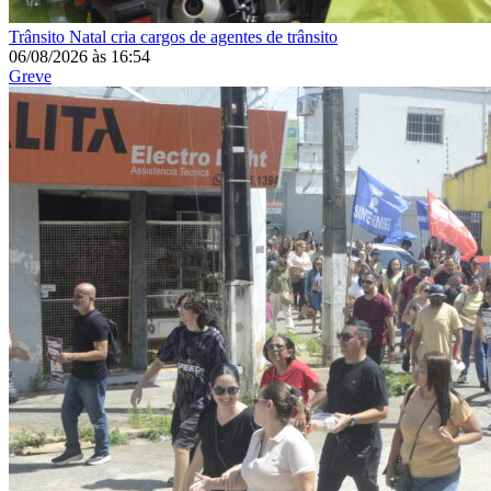
Trânsito
Natal cria cargos de agentes de trânsito
06/08/2026
às
16:54
Greve