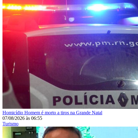
Homicídio
Homem é morto a tiros na Grande Natal
07/08/2026
às
06:55
Turismo