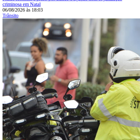
criminosa em Natal
06/08/2026
às
18:03
Trânsito