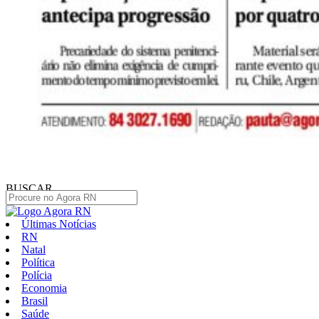
BUSCAR
Últimas Notícias
RN
Natal
Política
Polícia
Economia
Brasil
Saúde