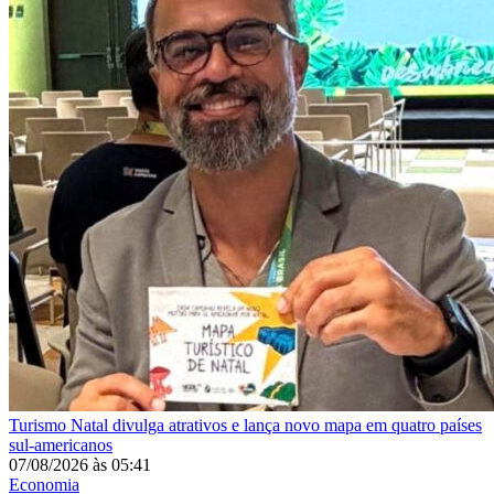
Turismo
Natal divulga atrativos e lança novo mapa em quatro países
sul-americanos
07/08/2026
às
05:41
Economia