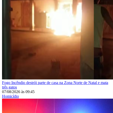
Fogo
Incêndio destrói parte de casa na Zona Norte de Natal e mata
três gatos
07/08/2026
às
09:45
Homicídio