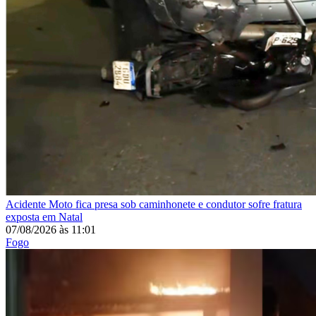
Acidente
Moto fica presa sob caminhonete e condutor sofre fratura
exposta em Natal
07/08/2026
às
11:01
Fogo