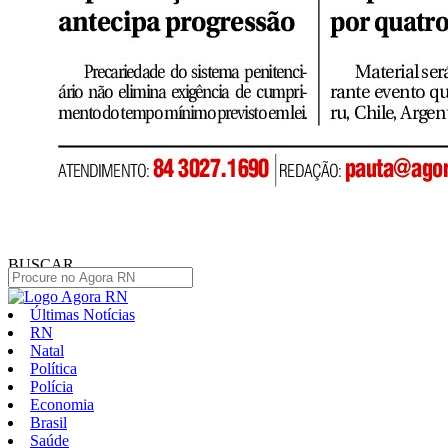
BUSCAR
Últimas Notícias
RN
Natal
Política
Polícia
Economia
Brasil
Saúde