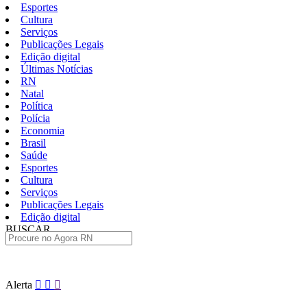
Esportes
Cultura
Serviços
Publicações Legais
Edição digital
Últimas Notícias
RN
Natal
Política
Polícia
Economia
Brasil
Saúde
Esportes
Cultura
Serviços
Publicações Legais
Edição digital
BUSCAR
ÚLTIMAS
Pular
Alerta
para
o