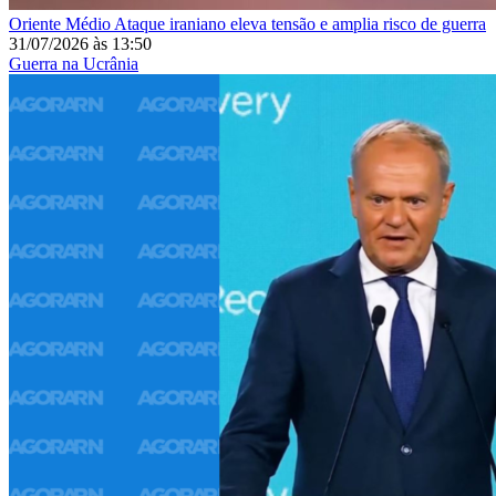
Oriente Médio
Ataque iraniano eleva tensão e amplia risco de guerra
31/07/2026
às
13:50
Guerra na Ucrânia