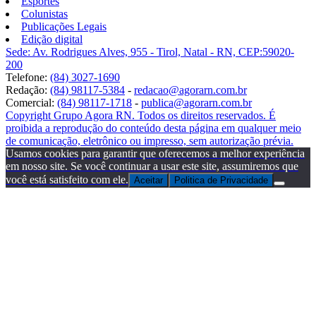
Esportes
Colunistas
Publicações Legais
Edição digital
Sede: Av. Rodrigues Alves, 955 - Tirol, Natal - RN, CEP:59020-
200
Telefone:
(84) 3027-1690
Redação:
(84) 98117-5384
-
redacao@agorarn.com.br
Comercial:
(84) 98117-1718
-
publica@agorarn.com.br
Copyright Grupo Agora RN. Todos os direitos reservados. É
proibida a reprodução do conteúdo desta página em qualquer meio
de comunicação, eletrônico ou impresso, sem autorização prévia.
Usamos cookies para garantir que oferecemos a melhor experiência
em nosso site. Se você continuar a usar este site, assumiremos que
você está satisfeito com ele.
Aceitar
Politica de Privacidade