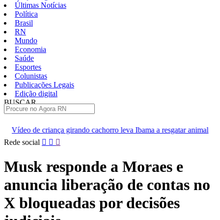
Últimas Notícias
Política
Brasil
RN
Mundo
Economia
Saúde
Esportes
Colunistas
Publicações Legais
Edição digital
BUSCAR
ÚLTIMAS
girando cachorro leva Ibama a resgatar animal
[VÍDEO] Professor
Pular
Rede social
para
o
Musk responde a Moraes e
conteúdo
anuncia liberação de contas no
X bloqueadas por decisões