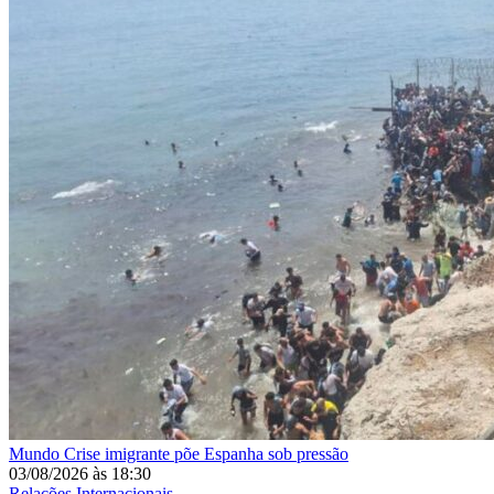
Mundo
Crise imigrante põe Espanha sob pressão
03/08/2026
às
18:30
Relações Internacionais