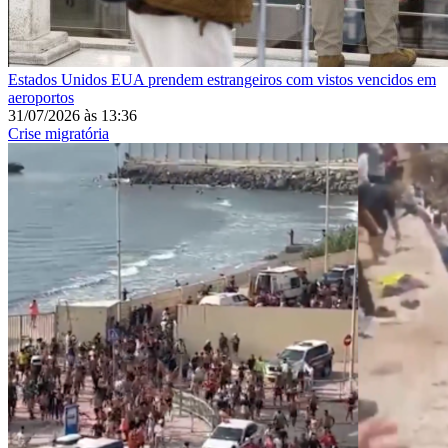
Estados Unidos
EUA prendem estrangeiros com vistos vencidos em
aeroportos
31/07/2026
às
13:36
Crise migratória