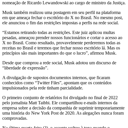
nomeação de Ricardo Lewandowski ao cargo de ministro da Justiça.
Musk também realizou uma postagem em seu perfil na plataforma
em que ameaça fechar o escritório do X no Brasil. No mesmo post,
ele anunciou o fim das restrições impostas a perfis na rede social.
“Estamos retirando todas as restrições. Este juiz aplicou multas
pesadas, ameaçou prender nossos funcionários e cortar o acesso ao
X no Brasil. Como resultado, provavelmente perderemos todas as
receitas no Brasil e teremos que fechar nosso escritório lá. Mas os
princípios são mais importantes do que o lucro”, afirmou Musk.
Desde que comprou a rede social, Musk adotou um discurso de
“liberdade de expressão”.
A divulgação de supostos documentos internos, que ficaram
conhecidos como “Twitter Files”, apontam que os conteúdos
impulsionados pela rede tinham parcialidade.
O primeiro conjunto de relatórios foi divulgado no final de 2022
pelo jornalista Matt Taibbi. Ele compartilhou e-mails internos da
empresa sobre a decisão da companhia de suprimir temporariamente
uma história do New York Post de 2020. As alegações nunca foram
comprovadas.
Na última quarta-feira (3), o assunto voltou à tona quando o