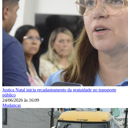
Justiça
Natal inicia recadastramento da gratuidade no transporte
público
24/06/2026
às
16:09
Mudanças