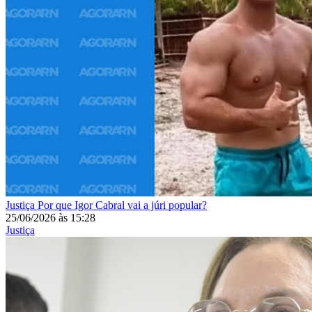
Justiça
Por que Igor Cabral vai a júri popular?
25/06/2026
às
15:28
Justiça