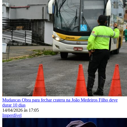
Mudanças
Obra para fechar cratera na João Medeiros Filho deve
durar 10 dias
14/04/2026
às
17:05
Imperdível