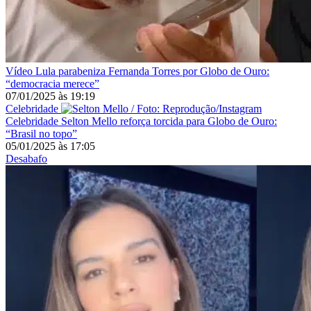
Vídeo
Lula parabeniza Fernanda Torres por Globo de Ouro:
“democracia merece”
07/01/2025
às
19:19
Celebridade
Celebridade
Selton Mello reforça torcida para Globo de Ouro:
“Brasil no topo”
05/01/2025
às
17:05
Desabafo