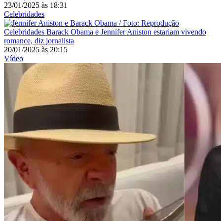
23/01/2025
às
18:31
Celebridades
Celebridades
Barack Obama e Jennifer Aniston estariam vivendo
romance, diz jornalista
20/01/2025
às
20:15
Vídeo