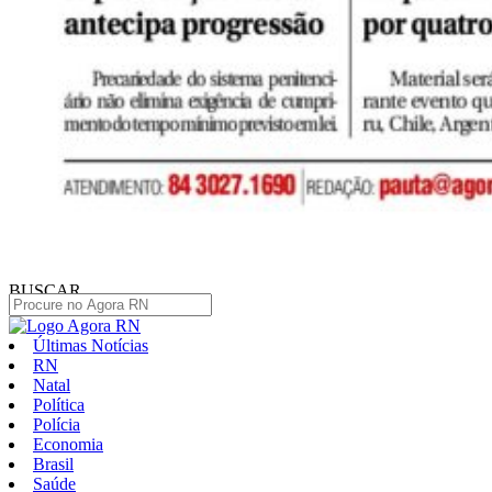
BUSCAR
Últimas Notícias
RN
Natal
Política
Polícia
Economia
Brasil
Saúde