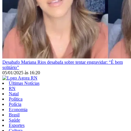
Desabafo
Mariana Rios desabafa sobre tentar engravidar: “É bem
solitário”
05/01/2025
às
16:20
Últimas Notícias
RN
Natal
Política
Polícia
Economia
Brasil
Saúde
Esportes
Cultura