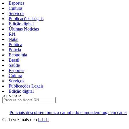
Esportes
Cultura
Serviços
Publicações Legais
Edição digital
Últimas Notícias
RN
Natal
Política
Polícia
Economia
Brasil
Saúde
Esportes
Cultura
Serviços
Publicações Legais
Edição digital
BUSCAR
ÚLTIMAS
obrem buraco camuflado e impedem fuga em cadeia de Ceará-Mirim
Pular
Cada vez mais rico
para
o