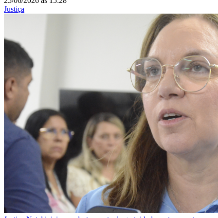
25/06/2026
às
15:28
Justiça