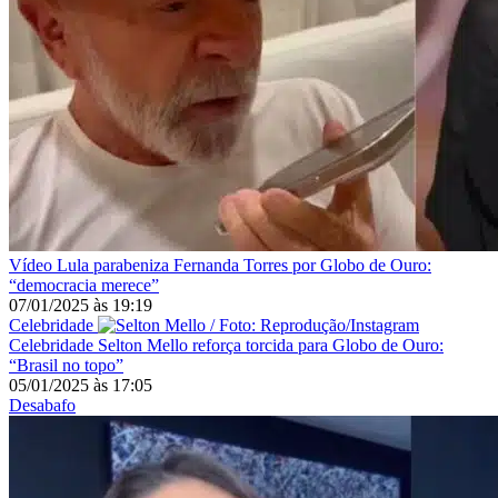
Vídeo
Lula parabeniza Fernanda Torres por Globo de Ouro:
“democracia merece”
07/01/2025
às
19:19
Celebridade
Celebridade
Selton Mello reforça torcida para Globo de Ouro:
“Brasil no topo”
05/01/2025
às
17:05
Desabafo