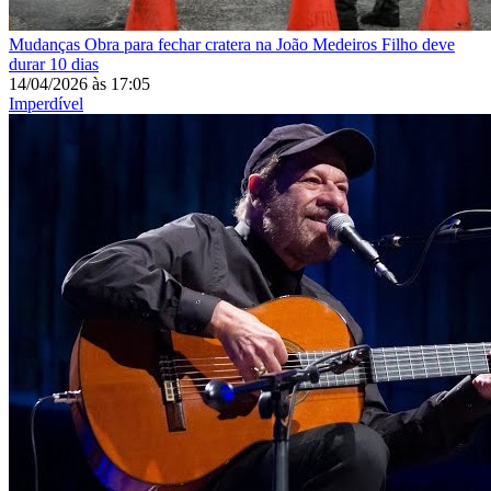
Mudanças
Obra para fechar cratera na João Medeiros Filho deve
durar 10 dias
14/04/2026
às
17:05
Imperdível