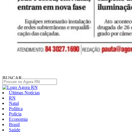
BUSCAR
Últimas Notícias
RN
Natal
Política
Polícia
Economia
Brasil
Saúde