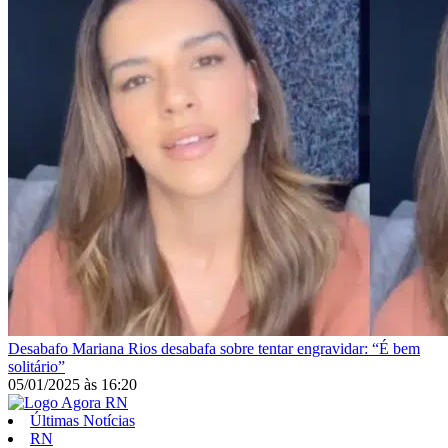
Desabafo
Mariana Rios desabafa sobre tentar engravidar: “É bem
solitário”
05/01/2025
às
16:20
Últimas Notícias
RN