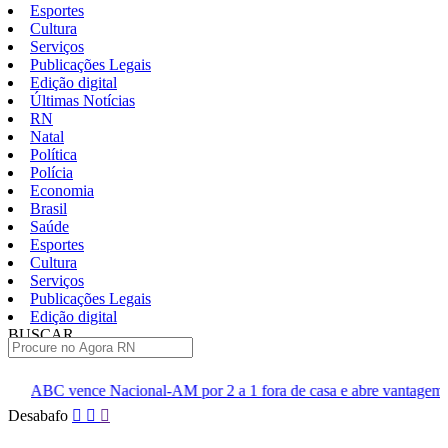
Esportes
Cultura
Serviços
Publicações Legais
Edição digital
Últimas Notícias
RN
Natal
Política
Polícia
Economia
Brasil
Saúde
Esportes
Cultura
Serviços
Publicações Legais
Edição digital
BUSCAR
ÚLTIMAS
nal-AM por 2 a 1 fora de casa e abre vantagem nas quartas
Cin
Pular
Desabafo
para
o