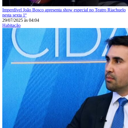
Imperdível
João Bosco apresenta show especial no Teatro Riachuelo
nesta sexta 1º
29/07/2025
às
04:04
Habitação