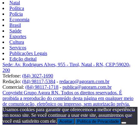
Natal
Política
Polícia
Economia
Brasil
Saúde
Esportes
Cultura
Serviços
Publicações Legais
Edição digital
Sede: Av. Rodrigues Alves, 955 - Tirol, Natal - RN, CEP:59020-
200
Telefone:
(84) 3027-1690
Redação:
(84) 98117-5384
-
redacao@agorarn.com.br
Comercial:
(84) 98117-1718
-
publica@agorarn.com.br
Copyright Grupo Agora RN. Todos os direitos reservados. É
proibida a reprodução do conteúdo desta página em qualquer meio
de comunicação, eletrônico ou impresso, sem autorização prévia.
Usamos cookies para garantir que oferecemos a melhor experiência
em nosso site. Se você continuar a usar este site, assumiremos que
você está satisfeito com ele.
Aceitar
Politica de Privacidade