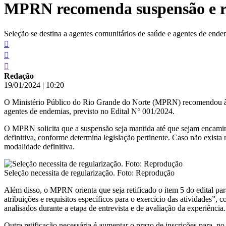
MPRN recomenda suspensão e rev
conteúdo
Seleção se destina a agentes comunitários de saúde e agentes de endem
Redação
19/01/2024
|
10:20
O Ministério Público do Rio Grande do Norte (MPRN) recomendou à Pr
agentes de endemias, previsto no Edital N° 001/2024.
O MPRN solicita que a suspensão seja mantida até que sejam encaminhad
definitiva, conforme determina legislação pertinente. Caso não exista 
modalidade definitiva.
Seleção necessita de regularização. Foto: Reprodução
Além disso, o MPRN orienta que seja retificado o item 5 do edital pa
atribuições e requisitos específicos para o exercício das atividades”, 
analisados durante a etapa de entrevista e de avaliação da experiência.
Outra retificação necessária é aumentar o prazo de inscrições para, no 