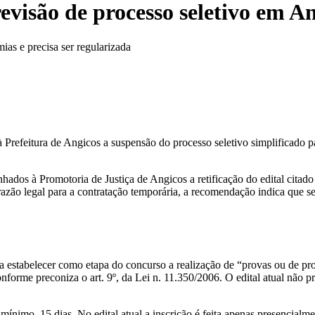
isão de processo seletivo em An
ias e precisa ser regularizada
efeitura de Angicos a suspensão do processo seletivo simplificado par
os à Promotoria de Justiça de Angicos a retificação do edital citado c
razão legal para a contratação temporária, a recomendação indica que se
ra estabelecer como etapa do concurso a realização de “provas ou de pr
conforme preconiza o art. 9º, da Lei n. 11.350/2006. O edital atual não p
mínimo, 15 dias. No edital atual a inscrição é feita apenas presencialmen