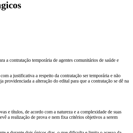
gicos
a a contratação temporária de agentes comunitários de saúde e
om a justificativa a respeito da contratação ser temporária e não
ja providenciada a alteração do edital para que a contratação se dê na
ovas e títulos, de acordo com a natureza e a complexidade de suas
revê a realização de prova e nem fixa critérios objetivos a serem
te e durante dois únicos dias, o que dificulta e limita o acesso da