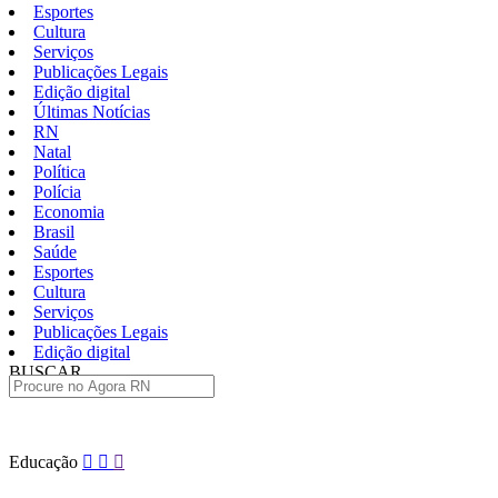
Esportes
Cultura
Serviços
Publicações Legais
Edição digital
Últimas Notícias
RN
Natal
Política
Polícia
Economia
Brasil
Saúde
Esportes
Cultura
Serviços
Publicações Legais
Edição digital
BUSCAR
ÚLTIMAS
Pular
Educação
para
o