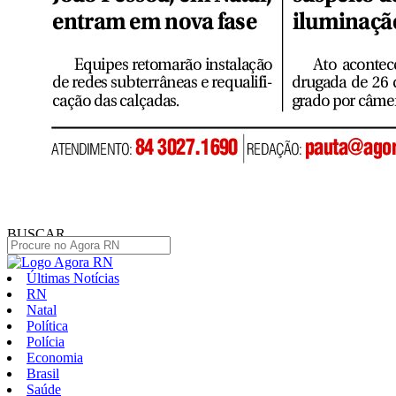
BUSCAR
Últimas Notícias
RN
Natal
Política
Polícia
Economia
Brasil
Saúde