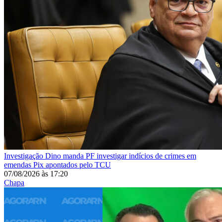
Investigação
Dino manda PF investigar indícios de crimes em
emendas Pix apontados pelo TCU
07/08/2026
às
17:20
Chapa