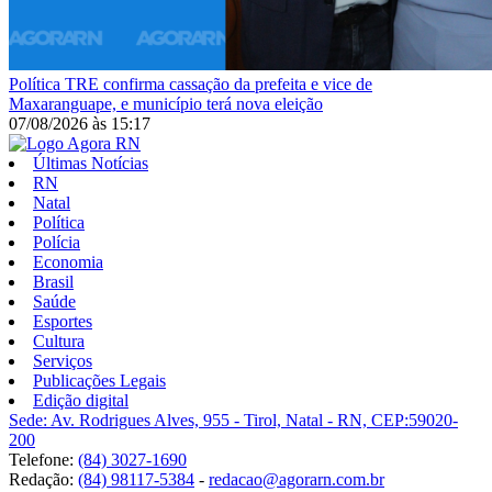
Política
TRE confirma cassação da prefeita e vice de
Maxaranguape, e município terá nova eleição
07/08/2026
às
15:17
Últimas Notícias
RN
Natal
Política
Polícia
Economia
Brasil
Saúde
Esportes
Cultura
Serviços
Publicações Legais
Edição digital
Sede: Av. Rodrigues Alves, 955 - Tirol, Natal - RN, CEP:59020-
200
Telefone:
(84) 3027-1690
Redação:
(84) 98117-5384
-
redacao@agorarn.com.br