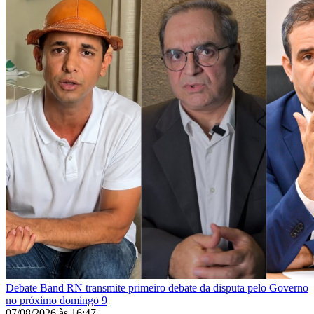
Debate
Band RN transmite primeiro debate da disputa pelo Governo
no próximo domingo 9
07/08/2026
às
16:47