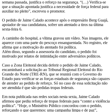
semana passada, justifica o reforço na segurança. “(…) Verifica-se
que a situação apontada justifica a necessidade de força federal para
auxiliar no pleito”, escreveu o promotor.
O pedido de Jaime Calado acontece após o empresário Berg Guajá,
apoiador de sua candidatura, sofrer um atentado a tiros na última
sexta-feira 6.
A caminho do hospital, a vítima gravou um vídeo. Nas imagens, ele
aparece com uma parte do pescoço ensanguentada. No registro, ele
afirma que a motivação do atentado foi política.
Além disso, segundo a assessoria do candidato, o pedido foi
motivado por relatos de intimidação entre adversários políticos.
Caso a Zona Eleitoral decida deferir o pedido de Jaime Calado,
encaminhará a solicitação ao Tribunal Regional Eleitoral do Rio
Grande do Norte (TRE-RN), que se reunirá com o Governo do
Estado para verificar se as forças estaduais de segurança são capazes
de atender ao pedido de reforço. Só no caso de essa solicitação não
ser atendida é que são pedidas tropas federais.
Em nota publicada nas redes sociais nesta sexta, Jaime Calado
afirmou que pediu reforço de tropas federais para “conter a violência
política”. “Hoje, o Ministério Público concordou com o pedido,
reforçando o que queremos: uma campanha limpa e de paz”,