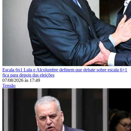
Escala 6x1
Lula e Alcolumbre definem que debate sobre escala 6×1
fica para depois das eleições
07/08/2026
às
17:49
Tensão