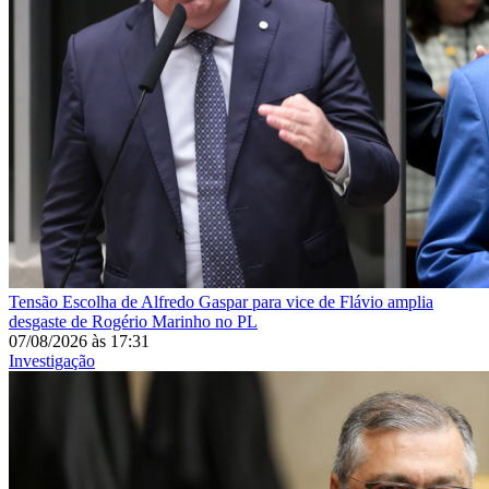
Tensão
Escolha de Alfredo Gaspar para vice de Flávio amplia
desgaste de Rogério Marinho no PL
07/08/2026
às
17:31
Investigação