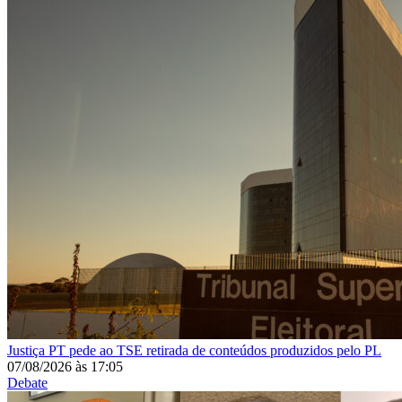
Justiça
PT pede ao TSE retirada de conteúdos produzidos pelo PL
07/08/2026
às
17:05
Debate