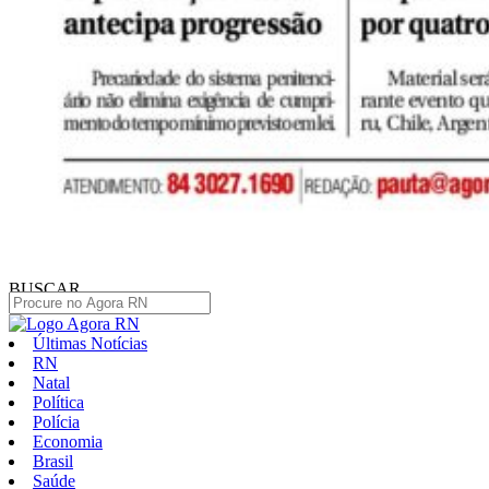
BUSCAR
Últimas Notícias
RN
Natal
Política
Polícia
Economia
Brasil
Saúde