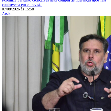
Polêmica
Sargento Gonçalves nega compra de lideranças após fala
controversa em entrevista
07/08/2026
às
15:58
Arsban