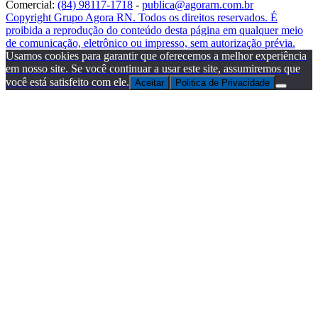
Comercial:
(84) 98117-1718
-
publica@agorarn.com.br
Copyright Grupo Agora RN. Todos os direitos reservados. É
proibida a reprodução do conteúdo desta página em qualquer meio
de comunicação, eletrônico ou impresso, sem autorização prévia.
Usamos cookies para garantir que oferecemos a melhor experiência
em nosso site. Se você continuar a usar este site, assumiremos que
você está satisfeito com ele.
Aceitar
Politica de Privacidade