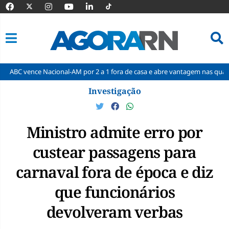
Nacional-AM por 2 a 1 fora de casa e abre vantagem nas quartas
Cine
Pular
Investigação
para
o
conteúdo
Ministro admite erro por
custear passagens para
carnaval fora de época e diz
que funcionários
devolveram verbas