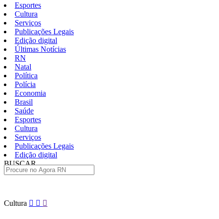
Esportes
Cultura
Serviços
Publicações Legais
Edição digital
Últimas Notícias
RN
Natal
Política
Polícia
Economia
Brasil
Saúde
Esportes
Cultura
Serviços
Publicações Legais
Edição digital
BUSCAR
ÚLTIMAS
Pular
Cultura
para
o