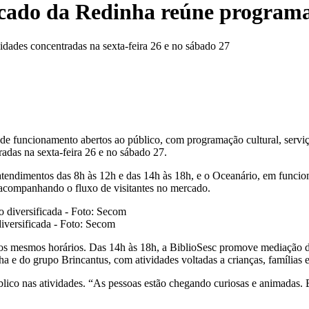
cado da Redinha reúne programaç
vidades concentradas na sexta-feira 26 e no sábado 27
 de funcionamento abertos ao público, com programação cultural, serviç
radas na sexta-feira 26 e no sábado 27.
atendimentos das 8h às 12h e das 14h às 18h, e o Oceanário, em funcion
acompanhando o fluxo de visitantes no mercado.
versificada - Foto: Secom
s mesmos horários. Das 14h às 18h, a BiblioSesc promove mediação de l
e do grupo Brincantus, com atividades voltadas a crianças, famílias e 
ico nas atividades. “As pessoas estão chegando curiosas e animadas. E