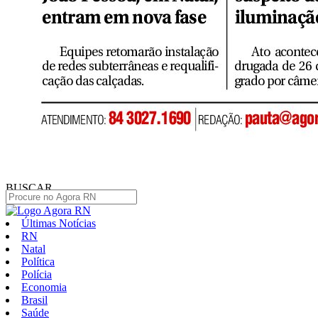
BUSCAR
Últimas Notícias
RN
Natal
Política
Polícia
Economia
Brasil
Saúde