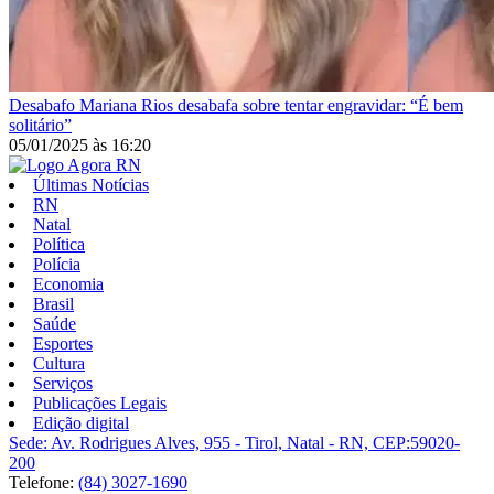
Desabafo
Mariana Rios desabafa sobre tentar engravidar: “É bem
solitário”
05/01/2025
às
16:20
Últimas Notícias
RN
Natal
Política
Polícia
Economia
Brasil
Saúde
Esportes
Cultura
Serviços
Publicações Legais
Edição digital
Sede: Av. Rodrigues Alves, 955 - Tirol, Natal - RN, CEP:59020-
200
Telefone:
(84) 3027-1690