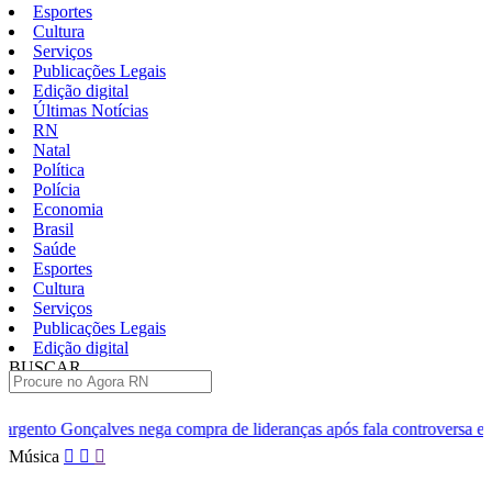
Esportes
Cultura
Serviços
Publicações Legais
Edição digital
Últimas Notícias
RN
Natal
Política
Polícia
Economia
Brasil
Saúde
Esportes
Cultura
Serviços
Publicações Legais
Edição digital
BUSCAR
ÚLTIMAS
ga compra de lideranças após fala controversa em entrevista
Câm
Pular
Música
para
o