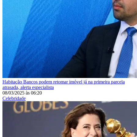
Habitação
Bancos podem retomar imóvel já na primeira parcela
atrasada, alerta especialista
08/03/2025
às
06:20
Celebridade