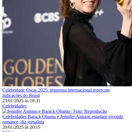
Celebridade
Oscar 2025: imprensa internacional repercute
indicações do Brasil
23/01/2025
às
18:31
Celebridades
Celebridades
Barack Obama e Jennifer Aniston estariam vivendo
romance, diz jornalista
20/01/2025
às
20:15