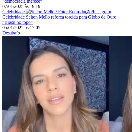
“democracia merece”
07/01/2025
às
19:19
Celebridade
Celebridade
Selton Mello reforça torcida para Globo de Ouro:
“Brasil no topo”
05/01/2025
às
17:05
Desabafo