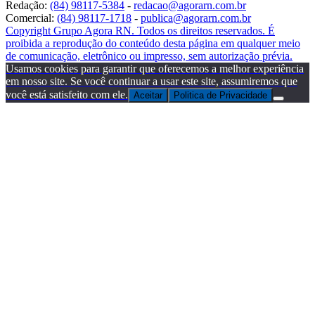
Redação:
(84) 98117-5384
-
redacao@agorarn.com.br
Comercial:
(84) 98117-1718
-
publica@agorarn.com.br
Copyright Grupo Agora RN. Todos os direitos reservados. É
proibida a reprodução do conteúdo desta página em qualquer meio
de comunicação, eletrônico ou impresso, sem autorização prévia.
Usamos cookies para garantir que oferecemos a melhor experiência
em nosso site. Se você continuar a usar este site, assumiremos que
você está satisfeito com ele.
Aceitar
Politica de Privacidade