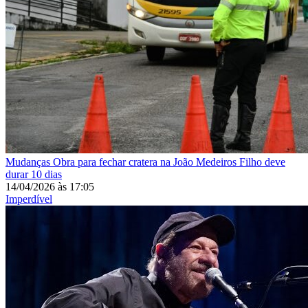
Mudanças
Obra para fechar cratera na João Medeiros Filho deve
durar 10 dias
14/04/2026
às
17:05
Imperdível