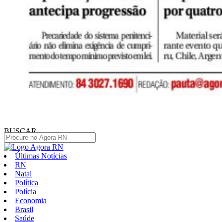
BUSCAR
Últimas Notícias
RN
Natal
Política
Polícia
Economia
Brasil
Saúde