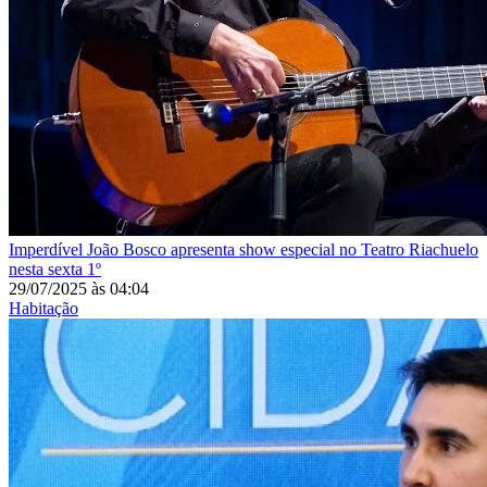
Imperdível
João Bosco apresenta show especial no Teatro Riachuelo
nesta sexta 1º
29/07/2025
às
04:04
Habitação