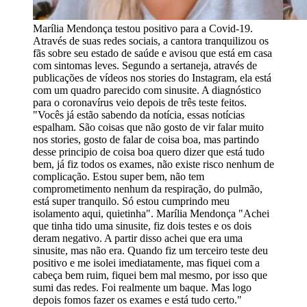
Marília Mendonça testou positivo para a Covid-19.
Através de suas redes sociais, a cantora tranquilizou os
fãs sobre seu estado de saúde e avisou que está em casa
com sintomas leves. Segundo a sertaneja, através de
publicações de vídeos nos stories do Instagram, ela está
com um quadro parecido com sinusite. A diagnóstico
para o coronavírus veio depois de três teste feitos.
"Vocês já estão sabendo da notícia, essas notícias
espalham. São coisas que não gosto de vir falar muito
nos stories, gosto de falar de coisa boa, mas partindo
desse principio de coisa boa quero dizer que está tudo
bem, já fiz todos os exames, não existe risco nenhum de
complicação. Estou super bem, não tem
comprometimento nenhum da respiração, do pulmão,
está super tranquilo. Só estou cumprindo meu
isolamento aqui, quietinha". Marília Mendonça "Achei
que tinha tido uma sinusite, fiz dois testes e os dois
deram negativo. A partir disso achei que era uma
sinusite, mas não era. Quando fiz um terceiro teste deu
positivo e me isolei imediatamente, mas fiquei com a
cabeça bem ruim, fiquei bem mal mesmo, por isso que
sumi das redes. Foi realmente um baque. Mas logo
depois fomos fazer os exames e está tudo certo."