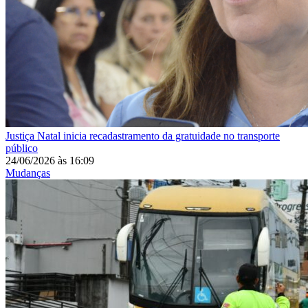
Justiça
Natal inicia recadastramento da gratuidade no transporte
público
24/06/2026
às
16:09
Mudanças