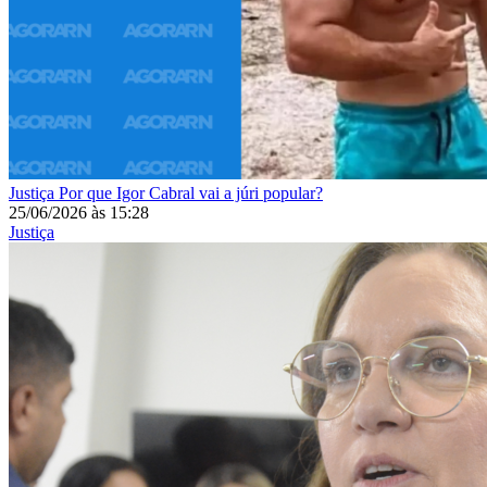
Justiça
Por que Igor Cabral vai a júri popular?
25/06/2026
às
15:28
Justiça