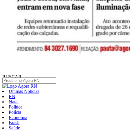
BUSCAR
Últimas Notícias
RN
Natal
Política
Polícia
Economia
Brasil
Saúde