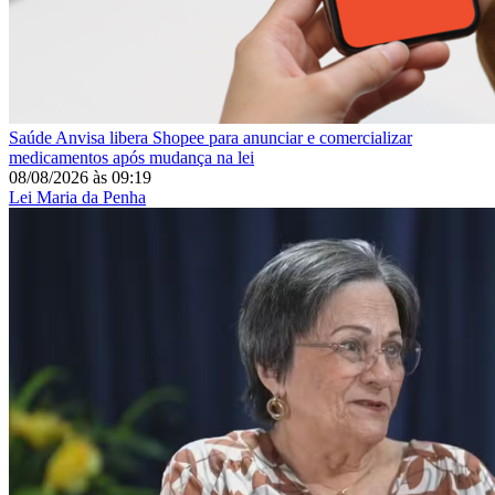
Saúde
Anvisa libera Shopee para anunciar e comercializar
medicamentos após mudança na lei
08/08/2026
às
09:19
Lei Maria da Penha