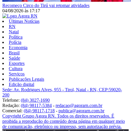
Recomeço
Circo do Tirú vai retomar atividades
04/08/2026
às
17:17
Últimas Notícias
RN
Natal
Política
Polícia
Economia
Brasil
Saúde
Esportes
Cultura
Serviços
Publicações Legais
Edição digital
Sede: Av. Rodrigues Alves, 955 - Tirol, Natal - RN, CEP:59020-
200
Telefone:
(84) 3027-1690
Redação:
(84) 98117-5384
-
redacao@agorarn.com.br
Comercial:
(84) 98117-1718
-
publica@agorarn.com.br
Copyright Grupo Agora RN. Todos os direitos reservados. É
proibida a reprodução do conteúdo desta página em qualquer meio
de comunicação, eletrônico ou impresso, sem autorização prévia.