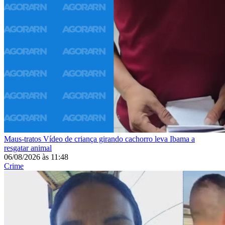
Maus-tratos
Vídeo de criança girando cachorro leva Ibama a
resgatar animal
06/08/2026
às
11:48
Crime