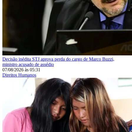
Decisão inédita
STJ aprova perda do cargo de Marco Buzzi,
ministro acusado de assédio
07/08/2026
às
05:31
Direitos Humanos