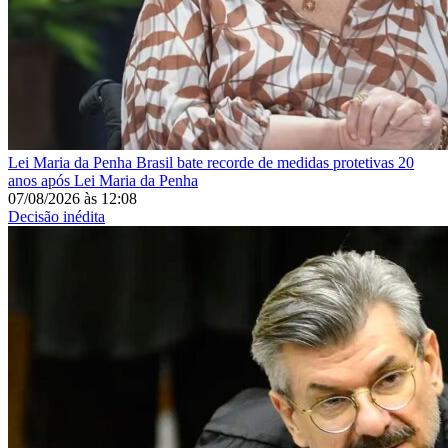
Lei Maria da Penha
Brasil bate recorde de medidas protetivas 20
anos após Lei Maria da Penha
07/08/2026
às
12:08
Decisão inédita