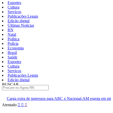
Esportes
Cultura
Serviços
Publicações Legais
Edição digital
Últimas Notícias
RN
Natal
Política
Polícia
Economia
Brasil
Saúde
Esportes
Cultura
Serviços
Publicações Legais
Edição digital
BUSCAR
ÚLTIMAS
 ingressos para ABC x Nacional-AM esgota em minutos
Cúpula d
Pular
Atentado
para
o