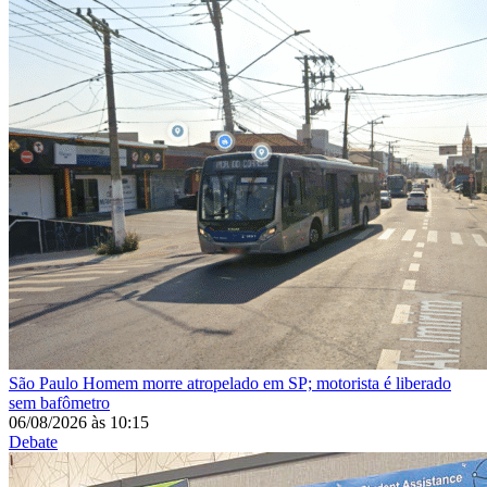
São Paulo
Homem morre atropelado em SP; motorista é liberado
sem bafômetro
06/08/2026
às
10:15
Debate