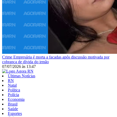
Crime
Empresária é morta a facadas após discussão motivada por
cobrança de dívida do irmão
07/07/2026
às
13:47
Últimas Notícias
RN
Natal
Política
Polícia
Economia
Brasil
Saúde
Esportes