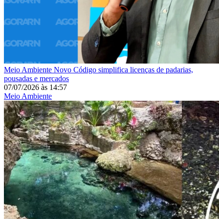
Meio Ambiente
Novo Código simplifica licenças de padarias,
pousadas e mercados
07/07/2026
às
14:57
Meio Ambiente