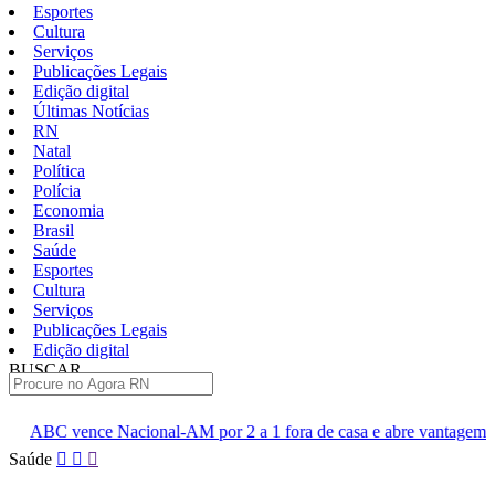
Esportes
Cultura
Serviços
Publicações Legais
Edição digital
Últimas Notícias
RN
Natal
Política
Polícia
Economia
Brasil
Saúde
Esportes
Cultura
Serviços
Publicações Legais
Edição digital
BUSCAR
ÚLTIMAS
nal-AM por 2 a 1 fora de casa e abre vantagem nas quartas
Ci
Pular
Saúde
para
o