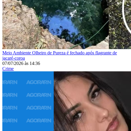
Meio Ambiente
Olheiro de Pureza é fechado após flagrante de
jacaré-coroa
07/07/2026
às
14:36
Crime