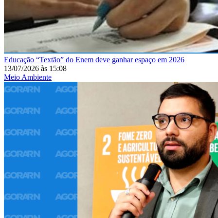
Educação
“Textão” do Enem deve ganhar espaço em 2026
13/07/2026
às
15:08
Meio Ambiente