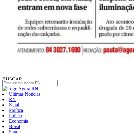
BUSCAR
Últimas Notícias
RN
Natal
Política
Polícia
Economia
Brasil
Saúde