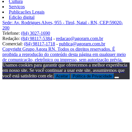
Cultura
Serviços
Publicações Legais
Edição digital
Sede: Av. Rodrigues Alves, 955 - Tirol, Natal - RN, CEP:59020-
200
Telefone:
(84) 3027-1690
Redação:
(84) 98117-5384
-
redacao@agorarn.com.br
Comercial:
(84) 98117-1718
-
publica@agorarn.com.br
Copyright Grupo Agora RN. Todos os direitos reservados. É
proibida a reprodução do conteúdo desta página em qualquer meio
de comunicação, eletrônico ou impresso, sem autorização prévia.
Usamos cookies para garantir que oferecemos a melhor experiência
em nosso site. Se você continuar a usar este site, assumiremos que
você está satisfeito com ele.
Aceitar
Politica de Privacidade