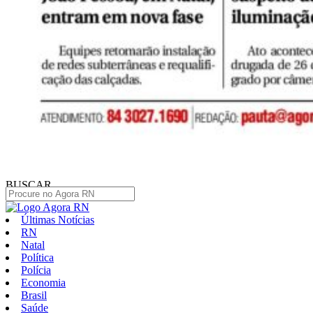
BUSCAR
Últimas Notícias
RN
Natal
Política
Polícia
Economia
Brasil
Saúde