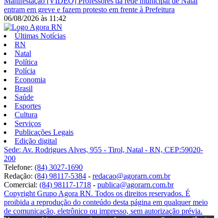
Manifestação
[VÍDEO] Professores da rede municipal de Natal
entram em greve e fazem protesto em frente à Prefeitura
06/08/2026
às
11:42
Últimas Notícias
RN
Natal
Política
Polícia
Economia
Brasil
Saúde
Esportes
Cultura
Serviços
Publicações Legais
Edição digital
Sede: Av. Rodrigues Alves, 955 - Tirol, Natal - RN, CEP:59020-
200
Telefone:
(84) 3027-1690
Redação:
(84) 98117-5384
-
redacao@agorarn.com.br
Comercial:
(84) 98117-1718
-
publica@agorarn.com.br
Copyright Grupo Agora RN. Todos os direitos reservados. É
proibida a reprodução do conteúdo desta página em qualquer meio
de comunicação, eletrônico ou impresso, sem autorização prévia.