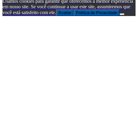
Usamos cookies para garantir que oferecemos a melhor experiência
em nosso site. Se você continuar a usar este site, assumiremos que
você está satisfeito com ele.
Aceitar
Politica de Privacidade