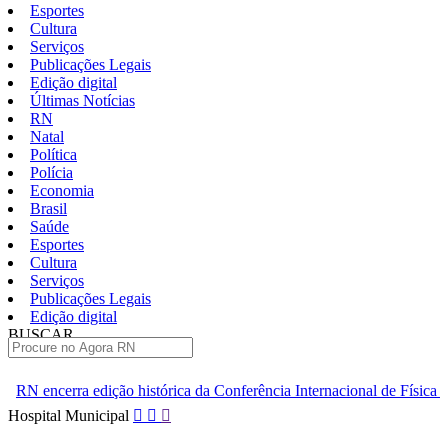
Esportes
Cultura
Serviços
Publicações Legais
Edição digital
Últimas Notícias
RN
Natal
Política
Polícia
Economia
Brasil
Saúde
Esportes
Cultura
Serviços
Publicações Legais
Edição digital
BUSCAR
ÚLTIMAS
istórica da Conferência Internacional de Física de Altas Energias
Pular
Hospital Municipal
para
o