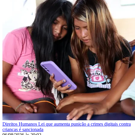
Direitos Humanos
Lei que aumenta punição a crimes digitais contra
crianças é sancionada
06/08/2026
às
20:02