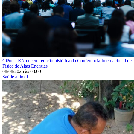
Ciência
RN encerra edição histórica da Conferência Internacional de
Física de Altas Energias
08/08/2026
às
08:00
Saúde animal