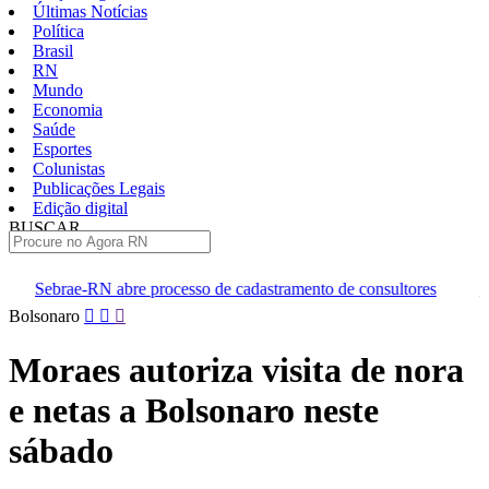
Últimas Notícias
Política
Brasil
RN
Mundo
Economia
Saúde
Esportes
Colunistas
Publicações Legais
Edição digital
BUSCAR
ÚLTIMAS
processo de cadastramento de consultores
RN mantém força na e
Pular
Bolsonaro
para
o
Moraes autoriza visita de nora
conteúdo
e netas a Bolsonaro neste
sábado