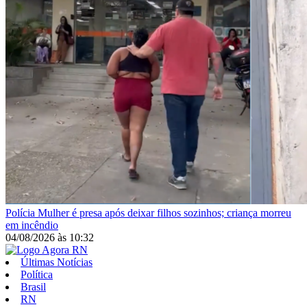
Polícia
Mulher é presa após deixar filhos sozinhos; criança morreu
em incêndio
04/08/2026
às
10:32
Últimas Notícias
Política
Brasil
RN