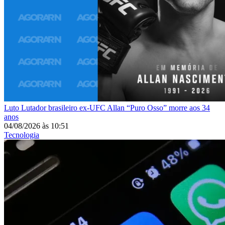
Luto
Lutador brasileiro ex-UFC Allan “Puro Osso” morre aos 34
anos
04/08/2026
às
10:51
Tecnologia