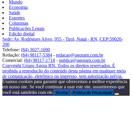
Mundo
Economia
Saúde
Esportes
Colunistas
Publicações Legais
Edição digital
Sede: Av. Rodrigues Alves, 955 - Tirol, Natal - RN, CEP:59020-
200
Telefone:
(84) 3027-1690
Redação:
(84) 98117-5384
-
redacao@agorarn.com.br
Comercial:
(84) 98117-1718
-
publica@agorarn.com.br
Copyright Grupo Agora RN. Todos os direitos reservados. É
proibida a reprodução do conteúdo desta página em qualquer meio
de comunicação, eletrônico ou impresso, sem autorização prévia.
Usamos cookies para garantir que oferecemos a melhor experiência
em nosso site. Se você continuar a usar este site, assumiremos que
você está satisfeito com ele.
Aceitar
Politica de Privacidade