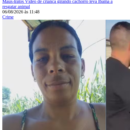
Maus-tratos
Vídeo de criança girando cachorro leva Ibama a
resgatar animal
06/08/2026
às
11:48
Crime