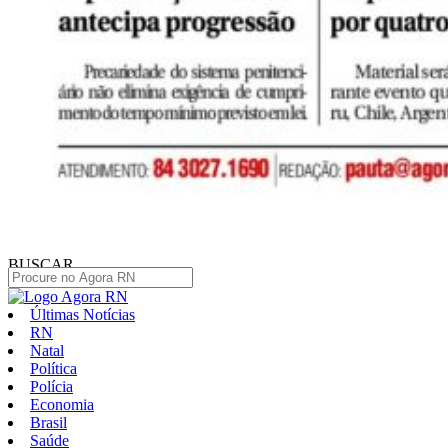
BUSCAR
Últimas Notícias
RN
Natal
Política
Polícia
Economia
Brasil
Saúde