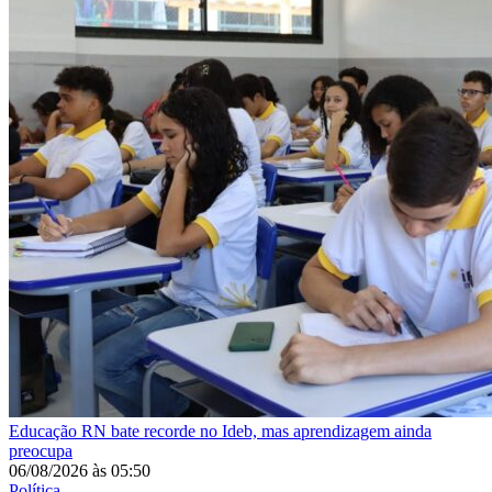
Educação
RN bate recorde no Ideb, mas aprendizagem ainda
preocupa
06/08/2026
às
05:50
Política