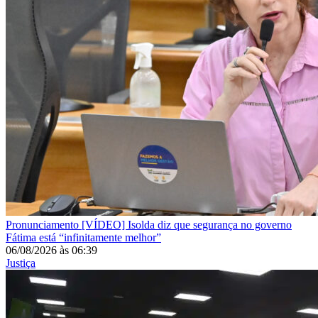
Pronunciamento
[VÍDEO] Isolda diz que segurança no governo
Fátima está “infinitamente melhor”
06/08/2026
às
06:39
Justiça