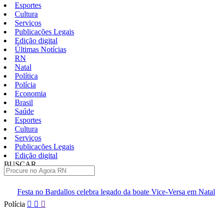
Esportes
Cultura
Serviços
Publicações Legais
Edição digital
Últimas Notícias
RN
Natal
Política
Polícia
Economia
Brasil
Saúde
Esportes
Cultura
Serviços
Publicações Legais
Edição digital
BUSCAR
ÚLTIMAS
os celebra legado da boate Vice-Versa em Natal
Documentário sob
Pular
Polícia
para
o