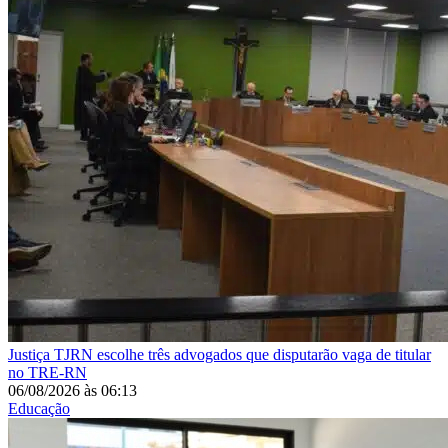
Justiça
TJRN escolhe três advogados que disputarão vaga de titular
no TRE-RN
06/08/2026
às
06:13
Educação