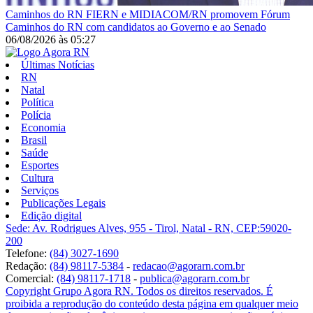
Caminhos do RN
FIERN e MIDIACOM/RN promovem Fórum
Caminhos do RN com candidatos ao Governo e ao Senado
06/08/2026
às
05:27
Últimas Notícias
RN
Natal
Política
Polícia
Economia
Brasil
Saúde
Esportes
Cultura
Serviços
Publicações Legais
Edição digital
Sede: Av. Rodrigues Alves, 955 - Tirol, Natal - RN, CEP:59020-
200
Telefone:
(84) 3027-1690
Redação:
(84) 98117-5384
-
redacao@agorarn.com.br
Comercial:
(84) 98117-1718
-
publica@agorarn.com.br
Copyright Grupo Agora RN. Todos os direitos reservados. É
proibida a reprodução do conteúdo desta página em qualquer meio