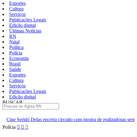
Esportes
Cultura
Serviços
Publicações Legais
Edição digital
Últimas Notícias
RN
Natal
Política
Polícia
Economia
Brasil
Saúde
Esportes
Cultura
Serviços
Publicações Legais
Edição digital
BUSCAR
ÚLTIMAS
ncerra circuito com mostra de realizadoras seridoenses em Caicó
Pular
Polícia
para
o