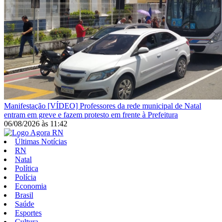
Manifestação
[VÍDEO] Professores da rede municipal de Natal
entram em greve e fazem protesto em frente à Prefeitura
06/08/2026
às
11:42
Últimas Notícias
RN
Natal
Política
Polícia
Economia
Brasil
Saúde
Esportes
Cultura