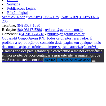
Serviços
Publicações Legais
Edição digital
Sede: Av. Rodrigues Alves, 955 - Tirol, Natal - RN, CEP:59020-
200
Telefone:
(84) 3027-1690
Redação:
(84) 98117-5384
-
redacao@agorarn.com.br
Comercial:
(84) 98117-1718
-
publica@agorarn.com.br
Copyright Grupo Agora RN. Todos os direitos reservados. É
proibida a reprodução do conteúdo desta página em qualquer meio
de comunicação, eletrônico ou impresso, sem autorização prévia.
Usamos cookies para garantir que oferecemos a melhor experiência
em nosso site. Se você continuar a usar este site, assumiremos que
você está satisfeito com ele.
Aceitar
Politica de Privacidade