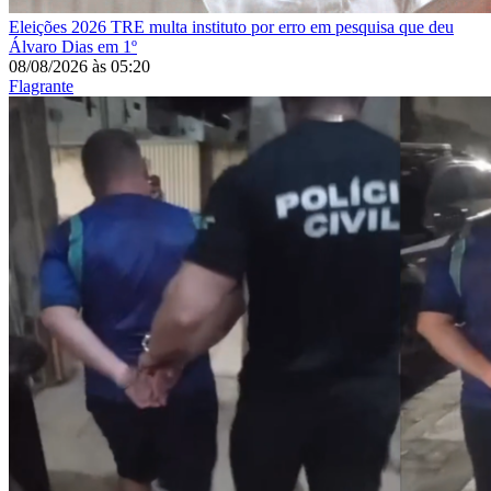
Eleições 2026
TRE multa instituto por erro em pesquisa que deu
Álvaro Dias em 1º
08/08/2026
às
05:20
Flagrante