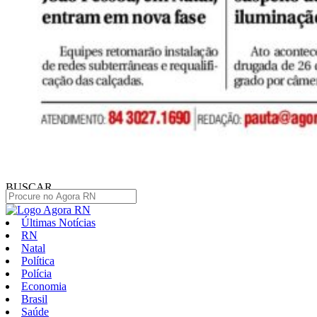
BUSCAR
Últimas Notícias
RN
Natal
Política
Polícia
Economia
Brasil
Saúde