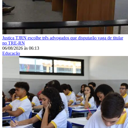
Justiça
TJRN escolhe três advogados que disputarão vaga de titular
no TRE-RN
06/08/2026
às
06:13
Educação