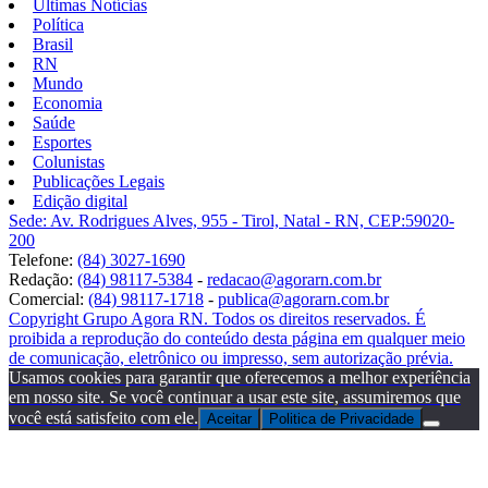
Últimas Notícias
Política
Brasil
RN
Mundo
Economia
Saúde
Esportes
Colunistas
Publicações Legais
Edição digital
Sede: Av. Rodrigues Alves, 955 - Tirol, Natal - RN, CEP:59020-
200
Telefone:
(84) 3027-1690
Redação:
(84) 98117-5384
-
redacao@agorarn.com.br
Comercial:
(84) 98117-1718
-
publica@agorarn.com.br
Copyright Grupo Agora RN. Todos os direitos reservados. É
proibida a reprodução do conteúdo desta página em qualquer meio
de comunicação, eletrônico ou impresso, sem autorização prévia.
Usamos cookies para garantir que oferecemos a melhor experiência
em nosso site. Se você continuar a usar este site, assumiremos que
você está satisfeito com ele.
Aceitar
Politica de Privacidade