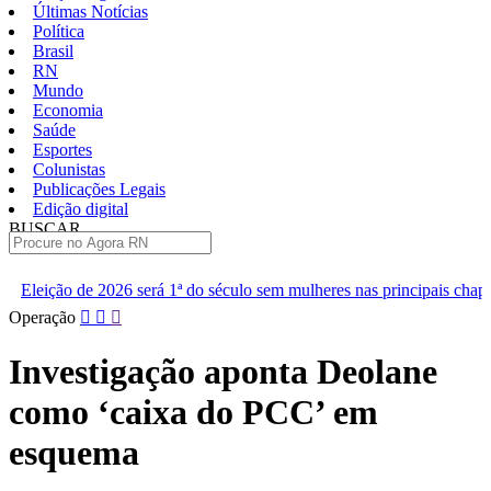
Últimas Notícias
Política
Brasil
RN
Mundo
Economia
Saúde
Esportes
Colunistas
Publicações Legais
Edição digital
BUSCAR
ÚLTIMAS
á 1ª do século sem mulheres nas principais chapas
Renan diz que 
Pular
Operação
para
o
Investigação aponta Deolane
conteúdo
como ‘caixa do PCC’ em
esquema