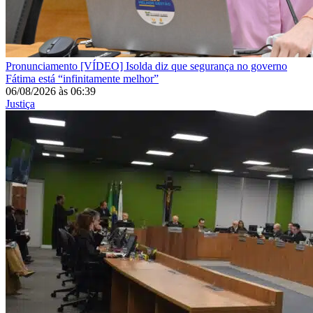
Pronunciamento
[VÍDEO] Isolda diz que segurança no governo
Fátima está “infinitamente melhor”
06/08/2026
às
06:39
Justiça