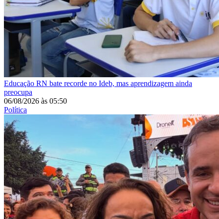
Educação
RN bate recorde no Ideb, mas aprendizagem ainda
preocupa
06/08/2026
às
05:50
Política