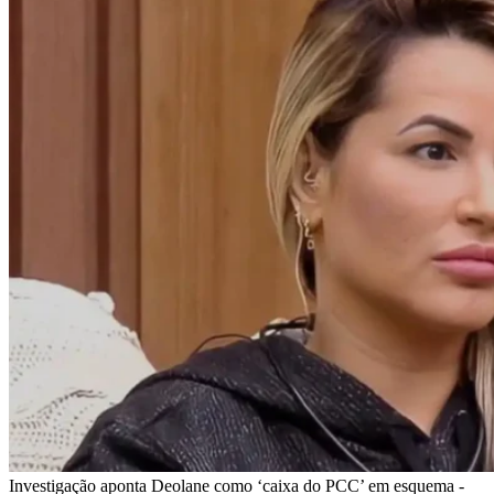
Investigação aponta Deolane como ‘caixa do PCC’ em esquema -