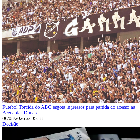
Futebol
Torcida do ABC esgota ingressos para partida do acesso na
Arena das Dunas
06/08/2026
às
05:18
Decisão