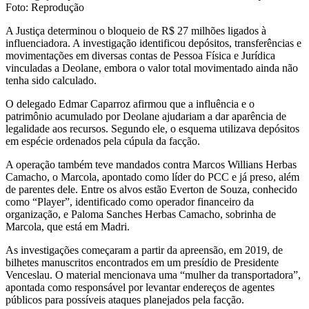
Foto: Reprodução
A Justiça determinou o bloqueio de R$ 27 milhões ligados à
influenciadora. A investigação identificou depósitos, transferências e
movimentações em diversas contas de Pessoa Física e Jurídica
vinculadas a Deolane, embora o valor total movimentado ainda não
tenha sido calculado.
O delegado Edmar Caparroz afirmou que a influência e o
patrimônio acumulado por Deolane ajudariam a dar aparência de
legalidade aos recursos. Segundo ele, o esquema utilizava depósitos
em espécie ordenados pela cúpula da facção.
A operação também teve mandados contra Marcos Willians Herbas
Camacho, o Marcola, apontado como líder do PCC e já preso, além
de parentes dele. Entre os alvos estão Everton de Souza, conhecido
como “Player”, identificado como operador financeiro da
organização, e Paloma Sanches Herbas Camacho, sobrinha de
Marcola, que está em Madri.
As investigações começaram a partir da apreensão, em 2019, de
bilhetes manuscritos encontrados em um presídio de Presidente
Venceslau. O material mencionava uma “mulher da transportadora”,
apontada como responsável por levantar endereços de agentes
públicos para possíveis ataques planejados pela facção.