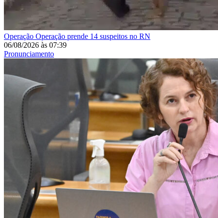
Operação
Operação prende 14 suspeitos no RN
06/08/2026
às
07:39
Pronunciamento