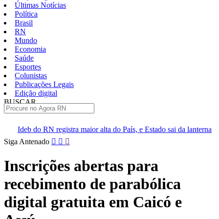
Últimas Notícias
Política
Brasil
RN
Mundo
Economia
Saúde
Esportes
Colunistas
Publicações Legais
Edição digital
BUSCAR
ÚLTIMAS
tra maior alta do País, e Estado sai da lanterna
Larissa Rosado m
Pular
Siga Antenado
para
o
Inscrições abertas para
conteúdo
recebimento de parabólica
digital gratuita em Caicó e