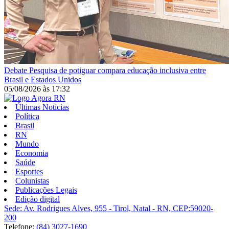
Debate
Pesquisa de potiguar compara educação inclusiva entre
Brasil e Estados Unidos
05/08/2026
às
17:32
Últimas Notícias
Política
Brasil
RN
Mundo
Economia
Saúde
Esportes
Colunistas
Publicações Legais
Edição digital
Sede: Av. Rodrigues Alves, 955 - Tirol, Natal - RN, CEP:59020-
200
Telefone:
(84) 3027-1690