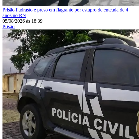
Prisão
Padrasto é preso em flagrante por estupro de enteada de 4
anos no RN
05/08/2026
às
18:39
Prisão