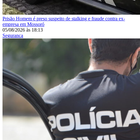
Prisão
Homem é preso suspeito de stalking e fraude contra ex-
empresa em Mossoró
05/08/2026
às
18:13
Segurança