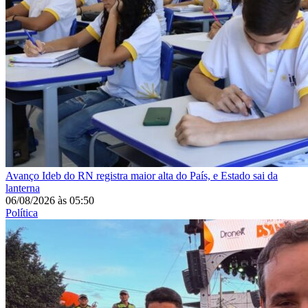
Avanço
Ideb do RN registra maior alta do País, e Estado sai da
lanterna
06/08/2026
às
05:50
Política