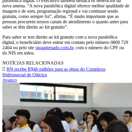
parabólica digital. O executivo também destaca os benefícios da
nova antena. “A nova parabólica digital oferece melhor qualidade de
imagem e de som, programação regional e vai continuar sendo
gratuita, como sempre foi”, afirma. “É muito importante que as
pessoas procurem nossos canais de atendimento o quanto antes para
saber se têm direito ao kit gratuito”.
Para saber se tem direito ao kit gratuito com a nova parabólica
digital, o beneficiário deve entrar em contato pelo número 0800 729
2404 ou pelo site
sigaantenado.com.br
, com o número do CPF ou
do NIS em mãos.
NOTÍCIAS RELACIONADAS
RN recebe R$46 milhões para as obras do Complexo
Hidrossocial de Oiticica
Avanço