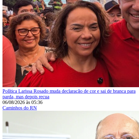
Política
Larissa Rosado muda declaração de cor e sai de branca para
parda, mas depois recua
06/08/2026
às
05:36
Caminhos do RN