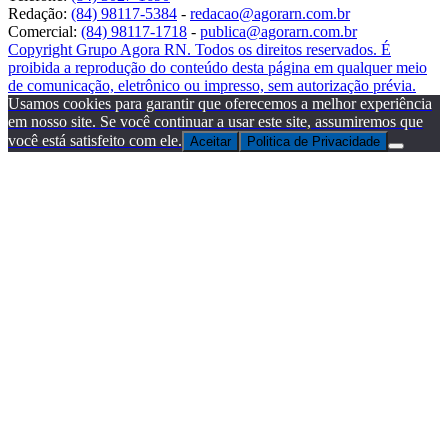
Redação:
(84) 98117-5384
-
redacao@agorarn.com.br
Comercial:
(84) 98117-1718
-
publica@agorarn.com.br
Copyright Grupo Agora RN. Todos os direitos reservados. É
proibida a reprodução do conteúdo desta página em qualquer meio
de comunicação, eletrônico ou impresso, sem autorização prévia.
Usamos cookies para garantir que oferecemos a melhor experiência
em nosso site. Se você continuar a usar este site, assumiremos que
você está satisfeito com ele.
Aceitar
Politica de Privacidade