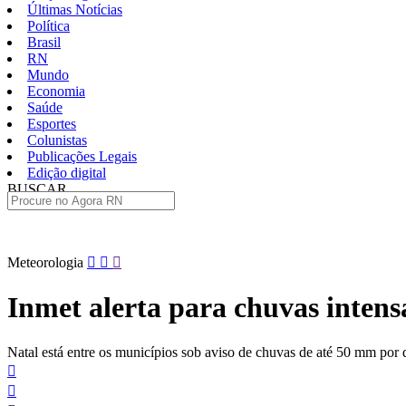
Últimas Notícias
Política
Brasil
RN
Mundo
Economia
Saúde
Esportes
Colunistas
Publicações Legais
Edição digital
BUSCAR
ÚLTIMAS
Pular
Meteorologia
para
o
Inmet alerta para chuvas intens
conteúdo
Natal está entre os municípios sob aviso de chuvas de até 50 mm por 