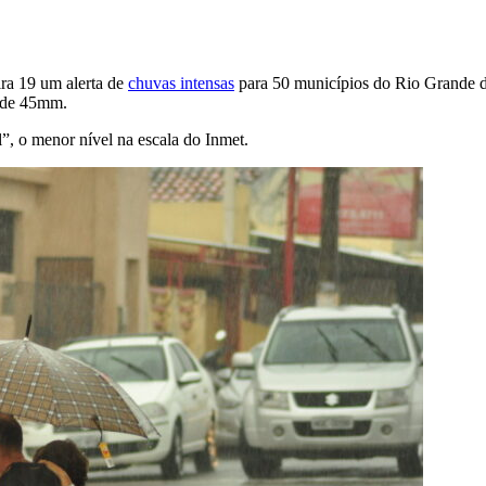
ira 19 um alerta de
chuvas intensas
para 50 municípios do Rio Grande do
 é de 45mm.
l”, o menor nível na escala do Inmet.